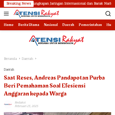
Langsung
Pengungkapan Jaringan Internasional dan Barak Narkoba
Breaking News
2 B
ke
konten
Home
Berita Utama
Nasional
Daerah
Pemerintahan
Huk
Beranda
Daerah
Daerah
Saat Reses, Andreas Pandapotan Purba
Beri Pemahaman Soal Efesiensi
Anggaran kepada Warga
Redaksi
Februari 23, 2025