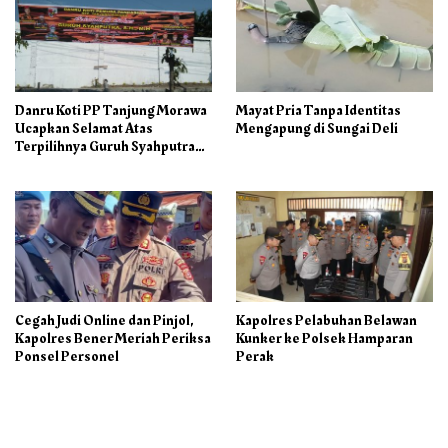
Danru Koti PP Tanjung Morawa
Mayat Pria Tanpa Identitas
Ucapkan Selamat Atas
Mengapung di Sungai Deli
Terpilihnya Guruh Syahputra
Sebagai Ketua PAC PP
Cegah Judi Online dan Pinjol,
Kapolres Pelabuhan Belawan
Kapolres Bener Meriah Periksa
Kunker ke Polsek Hamparan
Ponsel Personel
Perak