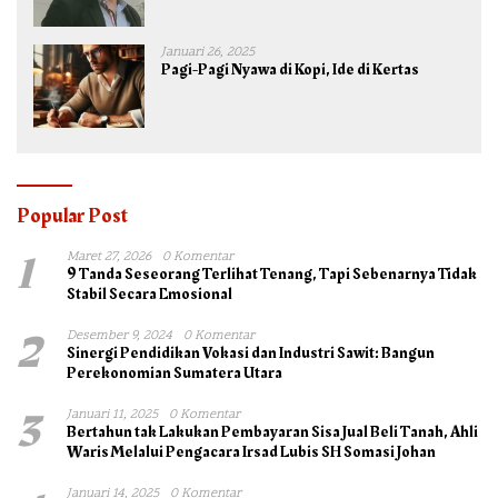
TNI untuk Kepentingan Negara dan Bangsa
Januari 26, 2025
Pagi-Pagi Nyawa di Kopi, Ide di Kertas
Popular Post
1
Maret 27, 2026
0 Komentar
9 Tanda Seseorang Terlihat Tenang, Tapi Sebenarnya Tidak
Stabil Secara Emosional
2
Desember 9, 2024
0 Komentar
Sinergi Pendidikan Vokasi dan Industri Sawit: Bangun
Perekonomian Sumatera Utara
3
Januari 11, 2025
0 Komentar
Bertahun tak Lakukan Pembayaran Sisa Jual Beli Tanah, Ahli
Waris Melalui Pengacara Irsad Lubis SH Somasi Johan
Januari 14, 2025
0 Komentar