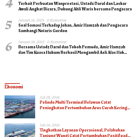
4
Terkait Perbuatan Wanprestasi, Ustadz Darul dan Laskar
Awali Angkat Bicara, Dukung Ahli Waris bersama Pengacara
5
Januari 16, 2025
0 Komentar
Soal Somasi Terhadap Johan, Amir Hamzah dan Pengacara
Sambangi Notaris Gordon
6
Januari 18, 2025
0 Komentar
Bersama Ustadz Darul dan Tokoh Pemuda, Amir Hamzah
dan Tim Kuasa Hukum Berhasil Mengambil Asli Alas Hak
Surat Tanah
Ekonomi
Juli 28, 2026
Pelindo Multi Terminal Belawan Catat
Peningkatan Pertumbuhan Arus Curah Kering
pada Semester I 2026
Juli 24, 2026
Tingkatkan Layanan Operasional, Pelabuhan
Tanjung Wangi Catat Pertumbuhan Positif pada