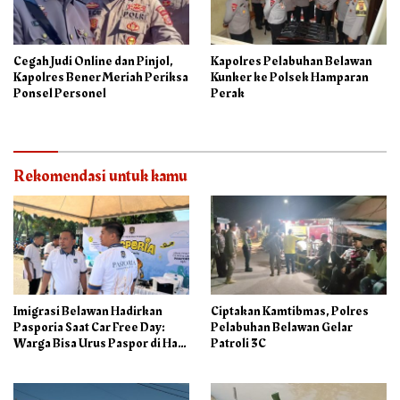
Cegah Judi Online dan Pinjol,
Kapolres Pelabuhan Belawan
Kapolres Bener Meriah Periksa
Kunker ke Polsek Hamparan
Ponsel Personel
Perak
Rekomendasi untuk kamu
Imigrasi Belawan Hadirkan
Ciptakan Kamtibmas, Polres
Pasporia Saat Car Free Day:
Pelabuhan Belawan Gelar
Warga Bisa Urus Paspor di Hari
Patroli 3C
Libur