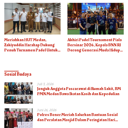
Meriahkan HUT Medan,
Akhiri Padel Tournament Piala
Zakiyuddin Harahap Dukung
Bersinar 2026, Kepala BNN RI
Penuh Turnamen Padel Untuk
Dorong Generasi Muda Hidup
Semua
Sehat
Sosial Budaya
Juli 3, 2026
Jenguk Anggota Pascarawat di Rumah Sakit, BM
PMN Medan Bawa Ikatan Kasih dan Kepedulian
Juni 26, 2026
Polres Bener Meriah Salurkan Bantuan Sosial
dan Peralatan Masjid Dalam Peringatan Hari
Bhayangkara ke-80