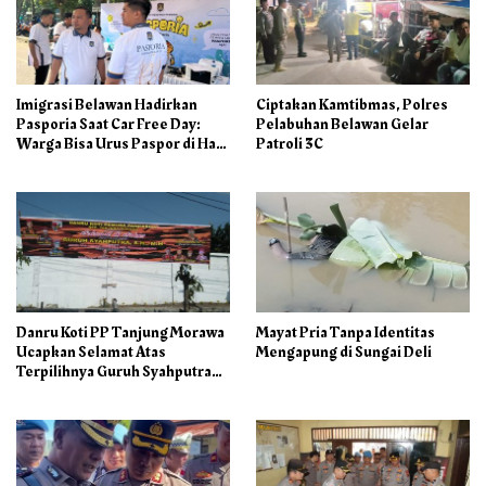
Imigrasi Belawan Hadirkan
Ciptakan Kamtibmas, Polres
Pasporia Saat Car Free Day:
Pelabuhan Belawan Gelar
Warga Bisa Urus Paspor di Hari
Patroli 3C
Libur
Danru Koti PP Tanjung Morawa
Mayat Pria Tanpa Identitas
Ucapkan Selamat Atas
Mengapung di Sungai Deli
Terpilihnya Guruh Syahputra
Sebagai Ketua PAC PP