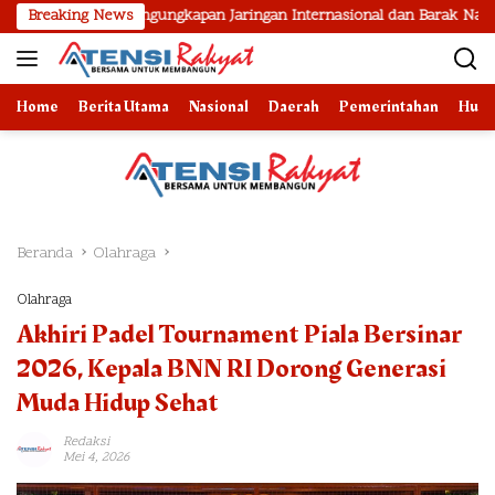
Langsung
l Pengungkapan Jaringan Internasional dan Barak Narkoba
Breaking News
2
ke
konten
Home
Berita Utama
Nasional
Daerah
Pemerintahan
Huk
Beranda
Olahraga
Olahraga
Akhiri Padel Tournament Piala Bersinar
2026, Kepala BNN RI Dorong Generasi
Muda Hidup Sehat
Redaksi
Mei 4, 2026