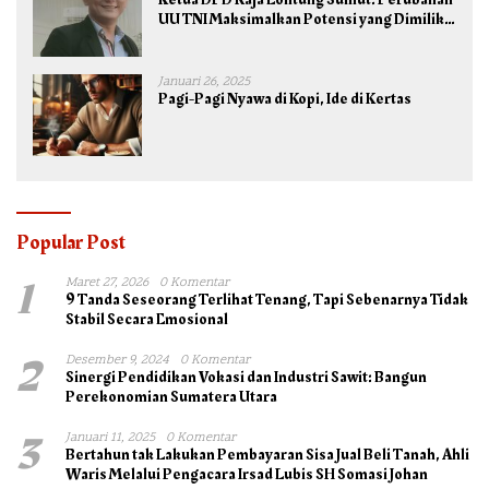
UU TNI Maksimalkan Potensi yang Dimiliki
TNI untuk Kepentingan Negara dan Bangsa
Januari 26, 2025
Pagi-Pagi Nyawa di Kopi, Ide di Kertas
Popular Post
1
Maret 27, 2026
0 Komentar
9 Tanda Seseorang Terlihat Tenang, Tapi Sebenarnya Tidak
Stabil Secara Emosional
2
Desember 9, 2024
0 Komentar
Sinergi Pendidikan Vokasi dan Industri Sawit: Bangun
Perekonomian Sumatera Utara
3
Januari 11, 2025
0 Komentar
Bertahun tak Lakukan Pembayaran Sisa Jual Beli Tanah, Ahli
Waris Melalui Pengacara Irsad Lubis SH Somasi Johan