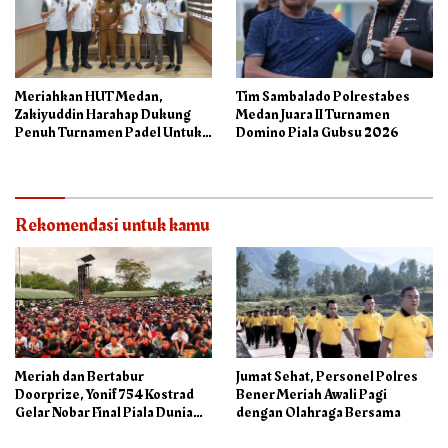
Meriahkan HUT Medan,
Tim Sambalado Polrestabes
Zakiyuddin Harahap Dukung
Medan Juara II Turnamen
Penuh Turnamen Padel Untuk
Domino Piala Gubsu 2026
Semua
Rekomendasi untuk kamu
Meriah dan Bertabur
Jumat Sehat, Personel Polres
Doorprize, Yonif 754 Kostrad
Bener Meriah Awali Pagi
Gelar Nobar Final Piala Dunia
dengan Olahraga Bersama
2026