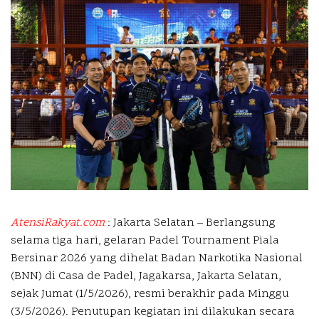
AtensiRakyat.com
: Jakarta Selatan – Berlangsung
selama tiga hari, gelaran Padel Tournament Piala
Bersinar 2026 yang dihelat Badan Narkotika Nasional
(BNN) di Casa de Padel, Jagakarsa, Jakarta Selatan,
sejak Jumat (1/5/2026), resmi berakhir pada Minggu
(3/5/2026). Penutupan kegiatan ini dilakukan secara