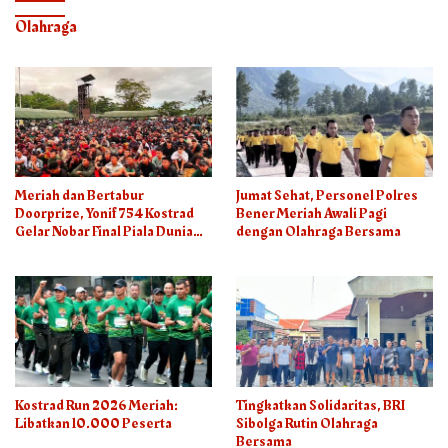
Olahraga
Meriah dan Bertabur
Jumat Sehat, Personel Polres
Doorprize, Yonif 754 Kostrad
Bener Meriah Awali Pagi
Gelar Nobar Final Piala Dunia
dengan Olahraga Bersama
2026
Kostrad Run 2026 Meriah:
Tingkatkan Solidaritas, BRI
Libatkan 10.000 Peserta
Sibolga Rutin Olahraga
Bersama