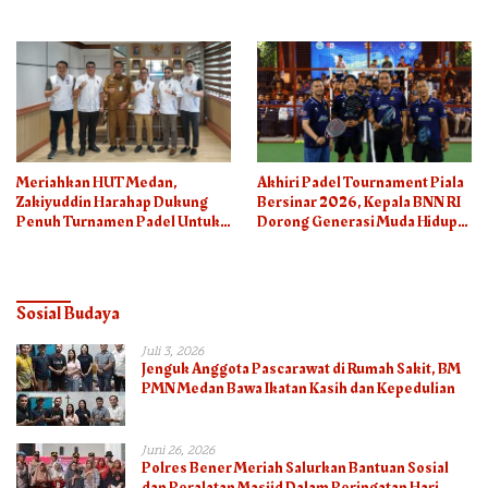
Meriahkan HUT Medan,
Akhiri Padel Tournament Piala
Zakiyuddin Harahap Dukung
Bersinar 2026, Kepala BNN RI
Penuh Turnamen Padel Untuk
Dorong Generasi Muda Hidup
Semua
Sehat
Sosial Budaya
Juli 3, 2026
Jenguk Anggota Pascarawat di Rumah Sakit, BM
PMN Medan Bawa Ikatan Kasih dan Kepedulian
Juni 26, 2026
Polres Bener Meriah Salurkan Bantuan Sosial
dan Peralatan Masjid Dalam Peringatan Hari