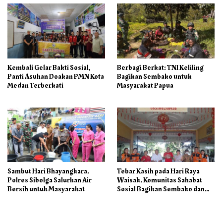
Kembali Gelar Bakti Sosial,
Berbagi Berkat: TNI Keliling
Panti Asuhan Doakan PMN Kota
Bagikan Sembako untuk
Medan Terberkati
Masyarakat Papua
Sambut Hari Bhayangkara,
Tebar Kasih pada Hari Raya
Polres Sibolga Salurkan Air
Waisak, Komunitas Sahabat
Bersih untuk Masyarakat
Sosial Bagikan Sembako dan
Makanan di Panti Jompo Hisosu