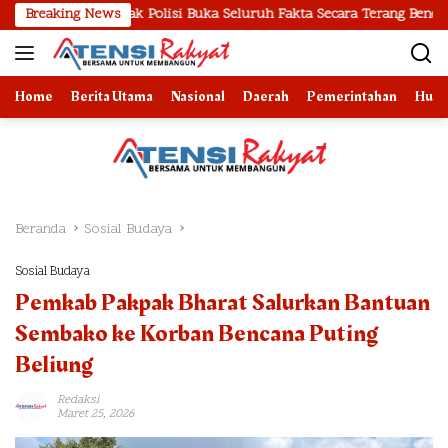
Langsung
Desak Polisi Buka Seluruh Fakta Secara Terang Benderang
Breaking News
ke
konten
Home
Berita Utama
Nasional
Daerah
Pemerintahan
Huk
Beranda
Sosial Budaya
Sosial Budaya
Pemkab Pakpak Bharat Salurkan Bantuan
Sembako ke Korban Bencana Puting
Beliung
Redaksi
Maret 25, 2026