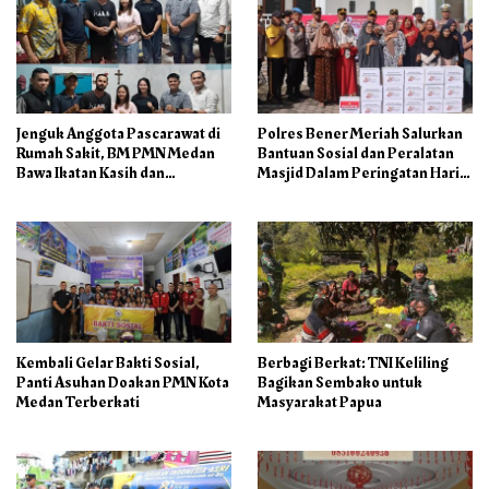
Jenguk Anggota Pascarawat di
Polres Bener Meriah Salurkan
Rumah Sakit, BM PMN Medan
Bantuan Sosial dan Peralatan
Bawa Ikatan Kasih dan
Masjid Dalam Peringatan Hari
Kepedulian
Bhayangkara ke-80
Kembali Gelar Bakti Sosial,
Berbagi Berkat: TNI Keliling
Panti Asuhan Doakan PMN Kota
Bagikan Sembako untuk
Medan Terberkati
Masyarakat Papua