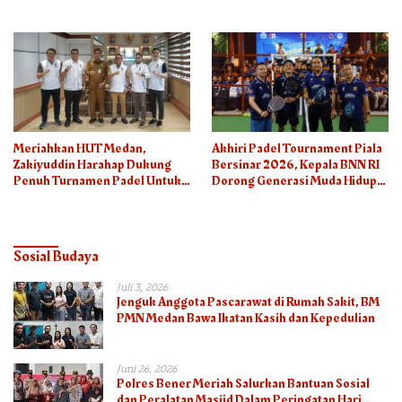
Meriahkan HUT Medan,
Akhiri Padel Tournament Piala
Zakiyuddin Harahap Dukung
Bersinar 2026, Kepala BNN RI
Penuh Turnamen Padel Untuk
Dorong Generasi Muda Hidup
Semua
Sehat
Sosial Budaya
Juli 3, 2026
Jenguk Anggota Pascarawat di Rumah Sakit, BM
PMN Medan Bawa Ikatan Kasih dan Kepedulian
Juni 26, 2026
Polres Bener Meriah Salurkan Bantuan Sosial
dan Peralatan Masjid Dalam Peringatan Hari