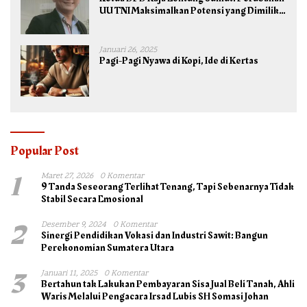
UU TNI Maksimalkan Potensi yang Dimiliki
TNI untuk Kepentingan Negara dan Bangsa
Januari 26, 2025
Pagi-Pagi Nyawa di Kopi, Ide di Kertas
Popular Post
1
Maret 27, 2026
0 Komentar
9 Tanda Seseorang Terlihat Tenang, Tapi Sebenarnya Tidak
Stabil Secara Emosional
2
Desember 9, 2024
0 Komentar
Sinergi Pendidikan Vokasi dan Industri Sawit: Bangun
Perekonomian Sumatera Utara
3
Januari 11, 2025
0 Komentar
Bertahun tak Lakukan Pembayaran Sisa Jual Beli Tanah, Ahli
Waris Melalui Pengacara Irsad Lubis SH Somasi Johan