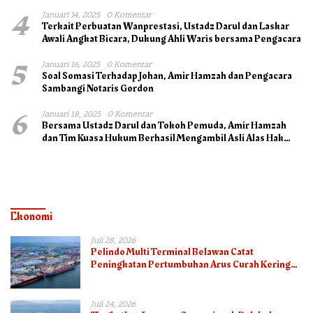
4
Januari 14, 2025
0 Komentar
Terkait Perbuatan Wanprestasi, Ustadz Darul dan Laskar
Awali Angkat Bicara, Dukung Ahli Waris bersama Pengacara
5
Januari 16, 2025
0 Komentar
Soal Somasi Terhadap Johan, Amir Hamzah dan Pengacara
Sambangi Notaris Gordon
6
Januari 18, 2025
0 Komentar
Bersama Ustadz Darul dan Tokoh Pemuda, Amir Hamzah
dan Tim Kuasa Hukum Berhasil Mengambil Asli Alas Hak
Surat Tanah
Ekonomi
Juli 28, 2026
Pelindo Multi Terminal Belawan Catat
Peningkatan Pertumbuhan Arus Curah Kering
pada Semester I 2026
Juli 24, 2026