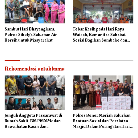
Sambut Hari Bhayangkara,
Tebar Kasih pada Hari Raya
Polres Sibolga Salurkan Air
Waisak, Komunitas Sahabat
Bersih untuk Masyarakat
Sosial Bagikan Sembako dan
Makanan di Panti Jompo Hisosu
Rekomendasi untuk kamu
Jenguk Anggota Pascarawat di
Polres Bener Meriah Salurkan
Rumah Sakit, BM PMN Medan
Bantuan Sosial dan Peralatan
Bawa Ikatan Kasih dan
Masjid Dalam Peringatan Hari
Kepedulian
Bhayangkara ke-80