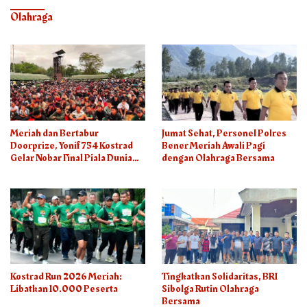
Olahraga
Meriah dan Bertabur
Jumat Sehat, Personel Polres
Doorprize, Yonif 754 Kostrad
Bener Meriah Awali Pagi
Gelar Nobar Final Piala Dunia
dengan Olahraga Bersama
2026
Kostrad Run 2026 Meriah:
Tingkatkan Solidaritas, BRI
Libatkan 10.000 Peserta
Sibolga Rutin Olahraga
Bersama