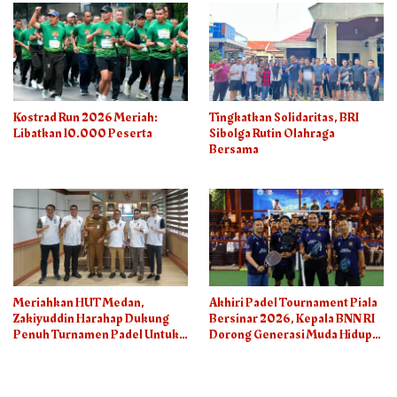
Kostrad Run 2026 Meriah:
Tingkatkan Solidaritas, BRI
Libatkan 10.000 Peserta
Sibolga Rutin Olahraga
Bersama
Meriahkan HUT Medan,
Akhiri Padel Tournament Piala
Zakiyuddin Harahap Dukung
Bersinar 2026, Kepala BNN RI
Penuh Turnamen Padel Untuk
Dorong Generasi Muda Hidup
Semua
Sehat