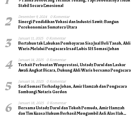
1
9 Tanda Seseorang Terlihat Tenang, Tapi Sebenarnya Tidak
Stabil Secara Emosional
2
Desember 9, 2024
0 Komentar
Sinergi Pendidikan Vokasi dan Industri Sawit: Bangun
Perekonomian Sumatera Utara
3
Januari 11, 2025
0 Komentar
Bertahun tak Lakukan Pembayaran Sisa Jual Beli Tanah, Ahli
Waris Melalui Pengacara Irsad Lubis SH Somasi Johan
4
Januari 14, 2025
0 Komentar
Terkait Perbuatan Wanprestasi, Ustadz Darul dan Laskar
Awali Angkat Bicara, Dukung Ahli Waris bersama Pengacara
5
Januari 16, 2025
0 Komentar
Soal Somasi Terhadap Johan, Amir Hamzah dan Pengacara
Sambangi Notaris Gordon
6
Januari 18, 2025
0 Komentar
Bersama Ustadz Darul dan Tokoh Pemuda, Amir Hamzah
dan Tim Kuasa Hukum Berhasil Mengambil Asli Alas Hak
Surat Tanah