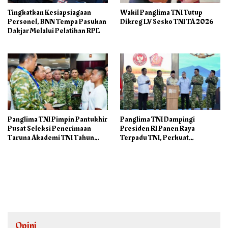
Tingkatkan Kesiapsiagaan
Wakil Panglima TNI Tutup
Personel, BNN Tempa Pasukan
Dikreg LV Sesko TNI TA 2026
Dakjar Melalui Pelatihan RPE
Panglima TNI Pimpin Pantukhir
Panglima TNI Dampingi
Pusat Seleksi Penerimaan
Presiden RI Panen Raya
Taruna Akademi TNI Tahun
Terpadu TNI, Perkuat
2026
Ketahanan Pangan Nasional
Opini