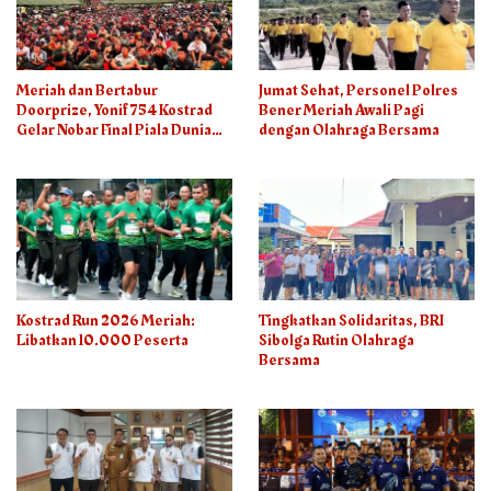
Meriah dan Bertabur
Jumat Sehat, Personel Polres
Doorprize, Yonif 754 Kostrad
Bener Meriah Awali Pagi
Gelar Nobar Final Piala Dunia
dengan Olahraga Bersama
2026
Kostrad Run 2026 Meriah:
Tingkatkan Solidaritas, BRI
Libatkan 10.000 Peserta
Sibolga Rutin Olahraga
Bersama