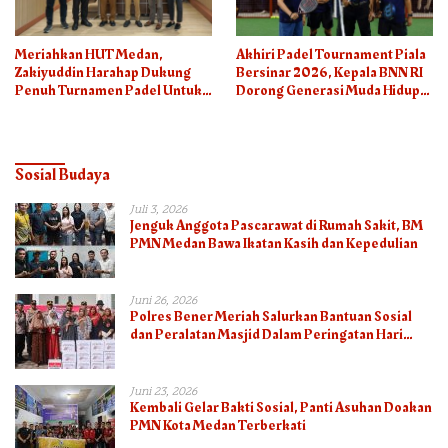
Meriahkan HUT Medan,
Akhiri Padel Tournament Piala
Zakiyuddin Harahap Dukung
Bersinar 2026, Kepala BNN RI
Penuh Turnamen Padel Untuk
Dorong Generasi Muda Hidup
Semua
Sehat
Sosial Budaya
Juli 3, 2026
Jenguk Anggota Pascarawat di Rumah Sakit, BM
PMN Medan Bawa Ikatan Kasih dan Kepedulian
Juni 26, 2026
Polres Bener Meriah Salurkan Bantuan Sosial
dan Peralatan Masjid Dalam Peringatan Hari
Bhayangkara ke-80
Juni 23, 2026
Kembali Gelar Bakti Sosial, Panti Asuhan Doakan
PMN Kota Medan Terberkati