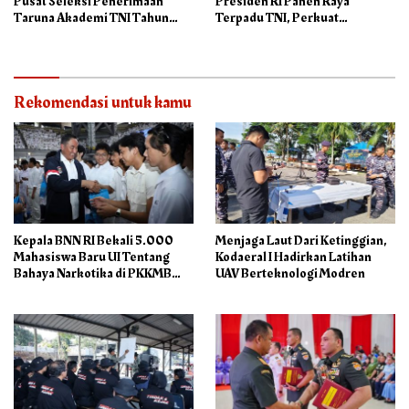
Pusat Seleksi Penerimaan
Presiden RI Panen Raya
Taruna Akademi TNI Tahun
Terpadu TNI, Perkuat
2026
Ketahanan Pangan Nasional
Rekomendasi untuk kamu
Kepala BNN RI Bekali 5.000
Menjaga Laut Dari Ketinggian,
Mahasiswa Baru UI Tentang
Kodaeral I Hadirkan Latihan
Bahaya Narkotika di PKKMB
UAV Berteknologi Modren
2026