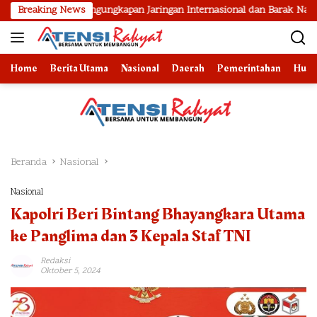
Langsung
il Pengungkapan Jaringan Internasional dan Barak Narkoba
Breaking News
ke
konten
Home
Berita Utama
Nasional
Daerah
Pemerintahan
Huk
Beranda
Nasional
Nasional
Kapolri Beri Bintang Bhayangkara Utama
ke Panglima dan 3 Kepala Staf TNI
Redaksi
Oktober 5, 2024