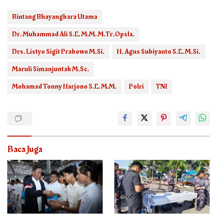
Bintang Bhayangkara Utama
Dr. Muhammad Ali S.E. M.M. M.Tr.Opsla.
Drs. Listyo Sigit Prabowo M.Si.
H. Agus Subiyanto S.E. M.Si.
Maruli Simanjuntak M.Sc.
Mohamad Tonny Harjono S.E. M.M.
Polri
TNI
Baca Juga