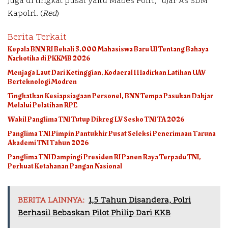
juga di tingkat pusat yaitu Mabes Polri,” ujar As SDM
Kapolri. (
Red
)
Berita Terkait
Kepala BNN RI Bekali 5.000 Mahasiswa Baru UI Tentang Bahaya
Narkotika di PKKMB 2026
Menjaga Laut Dari Ketinggian, Kodaeral I Hadirkan Latihan UAV
Berteknologi Modren
Tingkatkan Kesiapsiagaan Personel, BNN Tempa Pasukan Dakjar
Melalui Pelatihan RPE
Wakil Panglima TNI Tutup Dikreg LV Sesko TNI TA 2026
Panglima TNI Pimpin Pantukhir Pusat Seleksi Penerimaan Taruna
Akademi TNI Tahun 2026
Panglima TNI Dampingi Presiden RI Panen Raya Terpadu TNI,
Perkuat Ketahanan Pangan Nasional
BERITA LAINNYA:
1,5 Tahun Disandera, Polri
Berhasil Bebaskan Pilot Philip Dari KKB