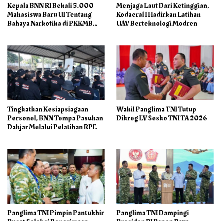
Kepala BNN RI Bekali 5.000
Menjaga Laut Dari Ketinggian,
Mahasiswa Baru UI Tentang
Kodaeral I Hadirkan Latihan
Bahaya Narkotika di PKKMB
UAV Berteknologi Modren
2026
Tingkatkan Kesiapsiagaan
Wakil Panglima TNI Tutup
Personel, BNN Tempa Pasukan
Dikreg LV Sesko TNI TA 2026
Dakjar Melalui Pelatihan RPE
Panglima TNI Pimpin Pantukhir
Panglima TNI Dampingi