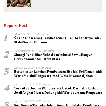
Popular Post
1
Maret 27, 2026
0 Komentar
9 Tanda Seseorang Terlihat Tenang, Tapi Sebenarnya Tidak
Stabil Secara Emosional
2
Desember 9, 2024
0 Komentar
Sinergi Pendidikan Vokasi dan Industri Sawit: Bangun
Perekonomian Sumatera Utara
3
Januari 11, 2025
0 Komentar
Bertahun tak Lakukan Pembayaran Sisa Jual Beli Tanah, Ahli
Waris Melalui Pengacara Irsad Lubis SH Somasi Johan
4
Januari 14, 2025
0 Komentar
Terkait Perbuatan Wanprestasi, Ustadz Darul dan Laskar
Awali Angkat Bicara, Dukung Ahli Waris bersama Pengacara
5
Januari 16, 2025
0 Komentar
Soal Somasi Terhadap Johan, Amir Hamzah dan Pengacara