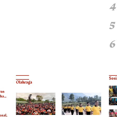
4
5
6
Sosi
Olahraga
wan
uhan
ester
onal,