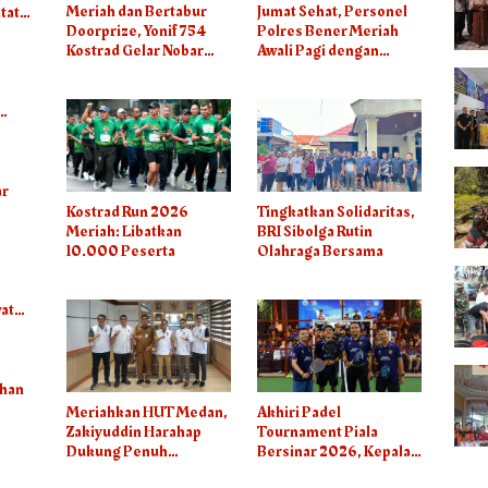
Meriah dan Bertabur
Jumat Sehat, Personel
tat
Doorprize, Yonif 754
Polres Bener Meriah
Kostrad Gelar Nobar
Awali Pagi dengan
Final Piala Dunia 2026
Olahraga Bersama
a
ar
Kostrad Run 2026
Tingkatkan Solidaritas,
Meriah: Libatkan
BRI Sibolga Rutin
10.000 Peserta
Olahraga Bersama
at
uhan
Meriahkan HUT Medan,
Akhiri Padel
n/M3
Zakiyuddin Harahap
Tournament Piala
Dukung Penuh
Bersinar 2026, Kepala
Turnamen Padel Untuk
BNN RI Dorong