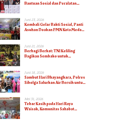
Bantuan Sosial dan Peralatan
Masjid Dalam Peringatan Hari
Bhayangkara ke-80
Juni 23, 2026
Kembali Gelar Bakti Sosial, Panti
Asuhan Doakan PMN Kota Medan
Terberkati
Juni 21, 2026
Berbagi Berkat: TNI Keliling
Bagikan Sembako untuk
Masyarakat Papua
Juni 18, 2026
Sambut Hari Bhayangkara, Polres
Sibolga Salurkan Air Bersih untuk
Masyarakat
Mei 31, 2026
Tebar Kasih pada Hari Raya
Waisak, Komunitas Sahabat
Sosial Bagikan Sembako dan
Makanan di Panti Jompo Hisosu