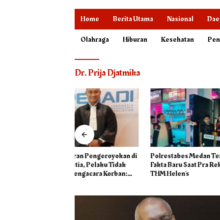
Home
Berita Utama
Nasional
Dae
Olahraga
Hiburan
Kesehatan
Pen
Dr. Prija Djatmika
ran Pengeroyokan di
Polrestabes Medan Temukan
Polresta
ia, Pelaku Tidak
Fakta Baru Saat Pra Rekontruksi
Pemasok 
engacara Korban:
THM Helen’s
Jalan Seti
mban Menangani