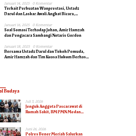
Januari 14, 2025
0 Komentar
Terkait Perbuatan Wanprestasi, Ustadz
Darul dan Laskar Awali Angkat Bicara,
Dukung Ahli Waris bersama Pengacara
Januari 16, 2025
0 Komentar
Soal Somasi Terhadap Johan, Amir Hamzah
dan Pengacara Sambangi Notaris Gordon
Januari 18, 2025
0 Komentar
Bersama Ustadz Darul dan Tokoh Pemuda,
Amir Hamzah dan Tim Kuasa Hukum Berhasil
Mengambil Asli Alas Hak Surat Tanah
al Budaya
Juli 3, 2026
Jenguk Anggota Pascarawat di
Rumah Sakit, BM PMN Medan
Bawa Ikatan Kasih dan Kepedulian
Juni 26, 2026
Polres Bener Meriah Salurkan