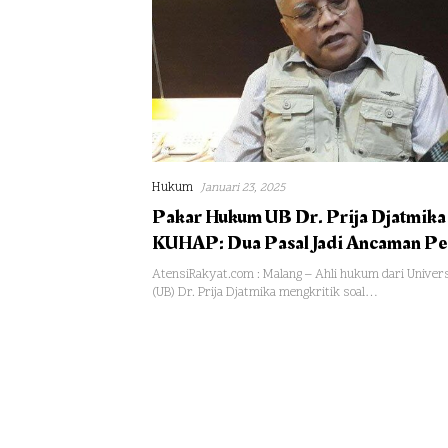
Hukum
Januari 23, 2025
Pakar Hukum UB Dr. Prija Djatmika
KUHAP: Dua Pasal Jadi Ancaman Pe
Kewenangan Jaksa-Polisi
AtensiRakyat.com : Malang – Ahli hukum dari Univers
(UB) Dr. Prija Djatmika mengkritik soal…