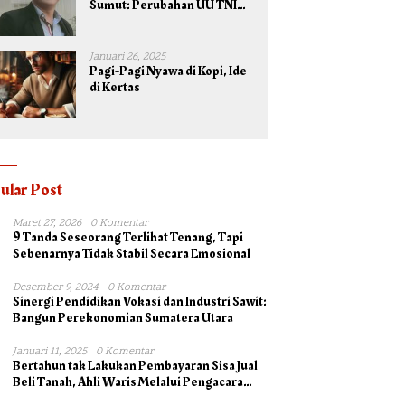
Sumut: Perubahan UU TNI
Maksimalkan Potensi yang
Dimiliki TNI untuk
Kepentingan Negara dan
Januari 26, 2025
Bangsa
Pagi-Pagi Nyawa di Kopi, Ide
di Kertas
ular Post
Maret 27, 2026
0 Komentar
9 Tanda Seseorang Terlihat Tenang, Tapi
Sebenarnya Tidak Stabil Secara Emosional
Desember 9, 2024
0 Komentar
Sinergi Pendidikan Vokasi dan Industri Sawit:
Bangun Perekonomian Sumatera Utara
Januari 11, 2025
0 Komentar
Bertahun tak Lakukan Pembayaran Sisa Jual
Beli Tanah, Ahli Waris Melalui Pengacara
Irsad Lubis SH Somasi Johan