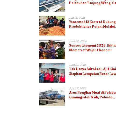
Pelabuhan Tanjung Wangi Ca
Pertumbuhan Positif pada
Semester I – 2026
Juli 13, 2026
Yonarmed 12 Kostrad Dukung
Produktivitas Petani Melalui
Panen Tomat Bersama Warg
Juni 22, 2026
Sensus Ekonomi 2026, Ikhti
Memotret Wajah Ekonomi
Juni 21, 2026
Tak Hanya Advokasi, AJH Kini
Siapkan Lompatan Besar Lew
Ekonomi Kreatif UMKM
April 7, 2026
Arus Bongkar Muat di Pelab
Gunungsitoli Naik, Pelindo
Optimistis Capai 75.000 To