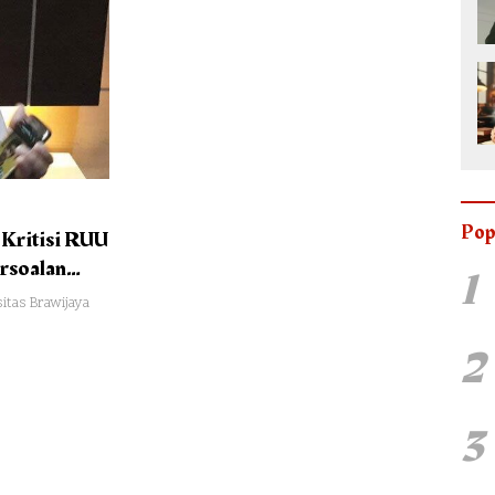
Pop
 Kritisi RUU
rsoalan
1
itas Brawijaya
2
3