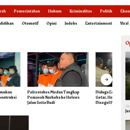
rah
Pemerintahan
Hukum
Kriminalitas
Politik
Ekon
didikan
Otomotif
Opini
Indeks
Entertainment
Viral
O
bes Medan Tangkap
Diduga Edarkan Narkoba Vape
Polis
Narkoba ke Helen’s
Getar, Helen’s Jalan Setia Budi
Flamb
a Budi
Disegel Polisi
Lokas
De
Je