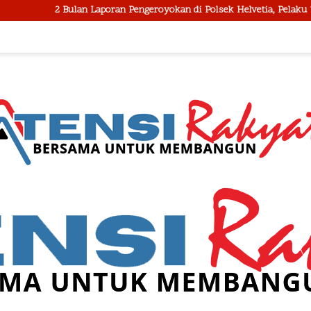
2 Bulan Laporan Pengeroyokan di Polsek Helvetia, Pelaku Tidak Dita