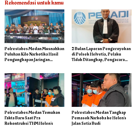
Rekomendasi untuk kamu
Polrestabes Medan Musnahkan
2 Bulan Laporan Pengeroyokan
Puluhan Kilo Narkotika Hasil
di Polsek Helvetia, Pelaku
Pengungkapan Jaringan
Tidak Ditangkap, Pengacara
Internasional dan Barak
Korban: Penyidik Lamban
Narkoba
Menangani Perkara
Polrestabes Medan Temukan
Polrestabes Medan Tangkap
Fakta Baru Saat Pra
Pemasok Narkoba ke Helen’s
Rekontruksi THM Helen’s
Jalan Setia Budi