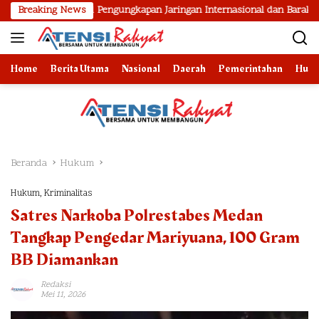
Langsung
Hasil Pengungkapan Jaringan Internasional dan Barak Narkoba
Breaking News
ke
konten
Home
Berita Utama
Nasional
Daerah
Pemerintahan
Huk
Beranda
Hukum
Hukum
,
Kriminalitas
Satres Narkoba Polrestabes Medan
Tangkap Pengedar Mariyuana, 100 Gram
BB Diamankan
Redaksi
Mei 11, 2026