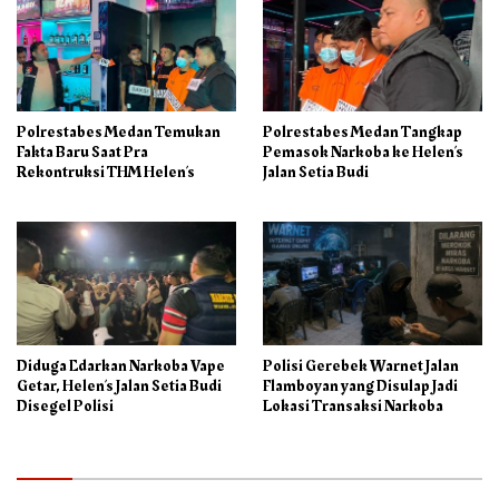
Polrestabes Medan Temukan
Polrestabes Medan Tangkap
Fakta Baru Saat Pra
Pemasok Narkoba ke Helen’s
Rekontruksi THM Helen’s
Jalan Setia Budi
Diduga Edarkan Narkoba Vape
Polisi Gerebek Warnet Jalan
Getar, Helen’s Jalan Setia Budi
Flamboyan yang Disulap Jadi
Disegel Polisi
Lokasi Transaksi Narkoba