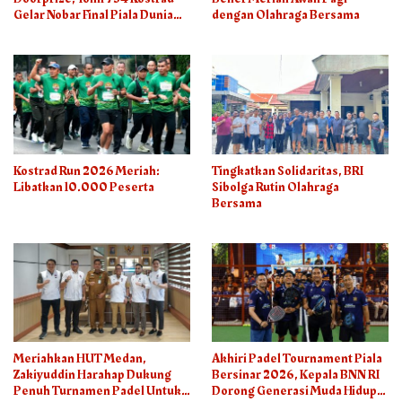
Gelar Nobar Final Piala Dunia
dengan Olahraga Bersama
2026
Kostrad Run 2026 Meriah:
Tingkatkan Solidaritas, BRI
Libatkan 10.000 Peserta
Sibolga Rutin Olahraga
Bersama
Meriahkan HUT Medan,
Akhiri Padel Tournament Piala
Zakiyuddin Harahap Dukung
Bersinar 2026, Kepala BNN RI
Penuh Turnamen Padel Untuk
Dorong Generasi Muda Hidup