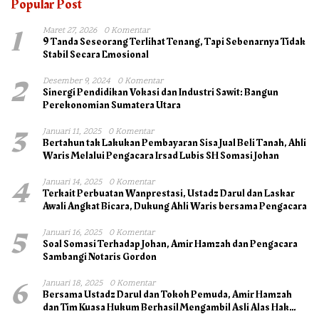
Popular Post
1
Maret 27, 2026
0 Komentar
9 Tanda Seseorang Terlihat Tenang, Tapi Sebenarnya Tidak
Stabil Secara Emosional
2
Desember 9, 2024
0 Komentar
Sinergi Pendidikan Vokasi dan Industri Sawit: Bangun
Perekonomian Sumatera Utara
3
Januari 11, 2025
0 Komentar
Bertahun tak Lakukan Pembayaran Sisa Jual Beli Tanah, Ahli
Waris Melalui Pengacara Irsad Lubis SH Somasi Johan
4
Januari 14, 2025
0 Komentar
Terkait Perbuatan Wanprestasi, Ustadz Darul dan Laskar
Awali Angkat Bicara, Dukung Ahli Waris bersama Pengacara
5
Januari 16, 2025
0 Komentar
Soal Somasi Terhadap Johan, Amir Hamzah dan Pengacara
Sambangi Notaris Gordon
6
Januari 18, 2025
0 Komentar
Bersama Ustadz Darul dan Tokoh Pemuda, Amir Hamzah
dan Tim Kuasa Hukum Berhasil Mengambil Asli Alas Hak