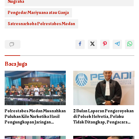
Nugraha
Pengedar Mariyuana atau Ganja
Satresnarkoba Polrestabes Medan
Baca Juga
Polrestabes Medan Musnahkan
2 Bulan Laporan Pengeroyokan
Puluhan Kilo Narkotika Hasil
di Polsek Helvetia, Pelaku
Pengungkapan Jaringan
Tidak Ditangkap, Pengacara
Internasional dan Barak
Korban: Penyidik Lamban
Narkoba
Menangani Perkara