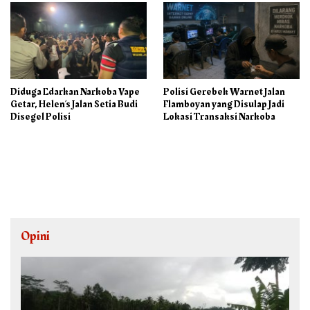
Diduga Edarkan Narkoba Vape
Polisi Gerebek Warnet Jalan
Getar, Helen’s Jalan Setia Budi
Flamboyan yang Disulap Jadi
Disegel Polisi
Lokasi Transaksi Narkoba
Opini