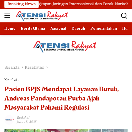
Langsung
ngungkapan Jaringan Internasional dan Barak Narkoba
Breaking News
2 Bul
ke
konten
Home
Berita Utama
Nasional
Daerah
Pemerintahan
Huk
Beranda
Kesehatan
Kesehatan
Pasien BPJS Mendapat Layanan Buruk,
Andreas Pandapotan Purba Ajak
Masyarakat Pahami Regulasi
Redaksi
Juni 15, 2025