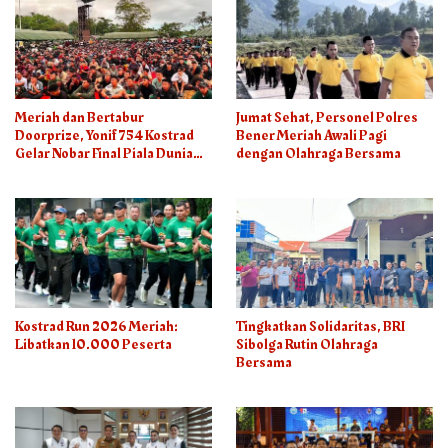
Meriah dan Bertabur
Jumat Sehat, Personel Polres
Doorprize, Yonif 754 Kostrad
Bener Meriah Awali Pagi
Gelar Nobar Final Piala Dunia
dengan Olahraga Bersama
2026
Kostrad Run 2026 Meriah:
Tingkatkan Solidaritas, BRI
Libatkan 10.000 Peserta
Sibolga Rutin Olahraga
Bersama