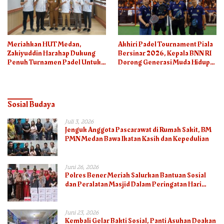
Meriahkan HUT Medan,
Akhiri Padel Tournament Piala
Zakiyuddin Harahap Dukung
Bersinar 2026, Kepala BNN RI
Penuh Turnamen Padel Untuk
Dorong Generasi Muda Hidup
Semua
Sehat
Sosial Budaya
Juli 3, 2026
Jenguk Anggota Pascarawat di Rumah Sakit, BM
PMN Medan Bawa Ikatan Kasih dan Kepedulian
Juni 26, 2026
Polres Bener Meriah Salurkan Bantuan Sosial
dan Peralatan Masjid Dalam Peringatan Hari
Bhayangkara ke-80
Juni 23, 2026
Kembali Gelar Bakti Sosial, Panti Asuhan Doakan