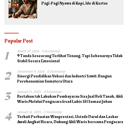
Pagi-Pagi Nyawa di Kopi, Ide di Kertas
Popular Post
1
Maret 27, 2026
0 Komentar
9 Tanda Seseorang Terlihat Tenang, Tapi Sebenarnya Tidak
Stabil Secara Emosional
2
Desember 9, 2024
0 Komentar
Sinergi Pendidikan Vokasi dan Industri Sawit: Bangun
Perekonomian Sumatera Utara
3
Januari 11, 2025
0 Komentar
Bertahun tak Lakukan Pembayaran Sisa Jual Beli Tanah, Ahli
Waris Melalui Pengacara Irsad Lubis SH Somasi Johan
4
Januari 14, 2025
0 Komentar
Terkait Perbuatan Wanprestasi, Ustadz Darul dan Laskar
Awali Angkat Bicara, Dukung Ahli Waris bersama Pengacara