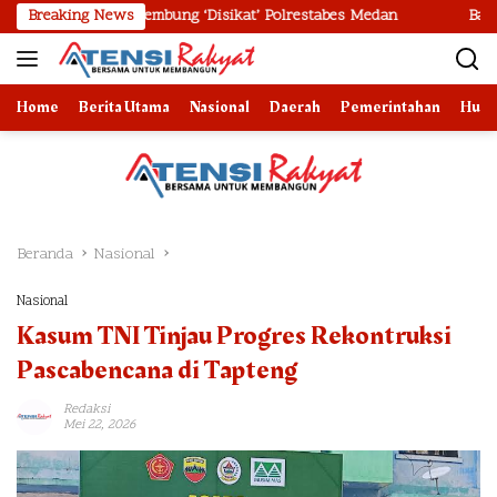
Langsung
eta Api Tembung ‘Disikat’ Polrestabes Medan
Breaking News
Bank Indonesia 
ke
konten
Home
Berita Utama
Nasional
Daerah
Pemerintahan
Huk
Beranda
Nasional
Nasional
Kasum TNI Tinjau Progres Rekontruksi
Pascabencana di Tapteng
Redaksi
Mei 22, 2026