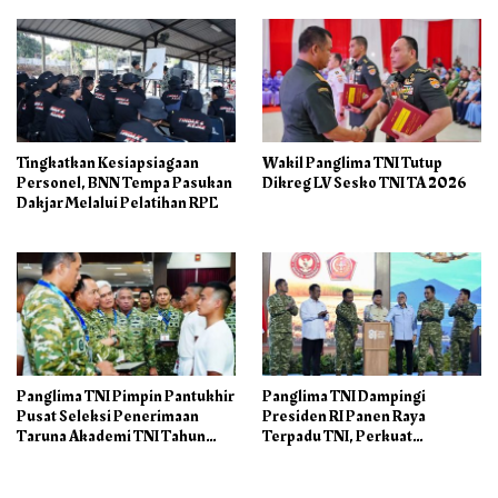
Tingkatkan Kesiapsiagaan
Wakil Panglima TNI Tutup
Personel, BNN Tempa Pasukan
Dikreg LV Sesko TNI TA 2026
Dakjar Melalui Pelatihan RPE
Panglima TNI Pimpin Pantukhir
Panglima TNI Dampingi
Pusat Seleksi Penerimaan
Presiden RI Panen Raya
Taruna Akademi TNI Tahun
Terpadu TNI, Perkuat
2026
Ketahanan Pangan Nasional