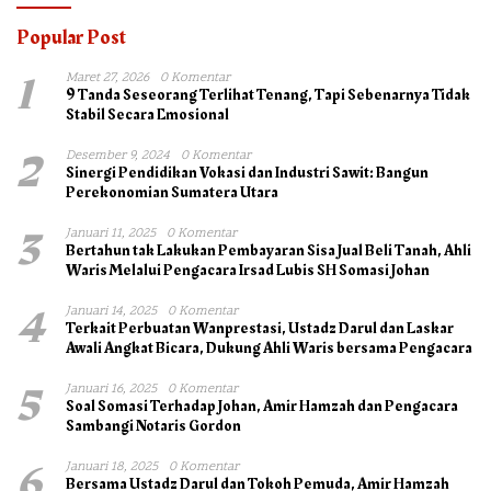
Popular Post
1
Maret 27, 2026
0 Komentar
9 Tanda Seseorang Terlihat Tenang, Tapi Sebenarnya Tidak
Stabil Secara Emosional
2
Desember 9, 2024
0 Komentar
Sinergi Pendidikan Vokasi dan Industri Sawit: Bangun
Perekonomian Sumatera Utara
3
Januari 11, 2025
0 Komentar
Bertahun tak Lakukan Pembayaran Sisa Jual Beli Tanah, Ahli
Waris Melalui Pengacara Irsad Lubis SH Somasi Johan
4
Januari 14, 2025
0 Komentar
Terkait Perbuatan Wanprestasi, Ustadz Darul dan Laskar
Awali Angkat Bicara, Dukung Ahli Waris bersama Pengacara
5
Januari 16, 2025
0 Komentar
Soal Somasi Terhadap Johan, Amir Hamzah dan Pengacara
Sambangi Notaris Gordon
6
Januari 18, 2025
0 Komentar
Bersama Ustadz Darul dan Tokoh Pemuda, Amir Hamzah