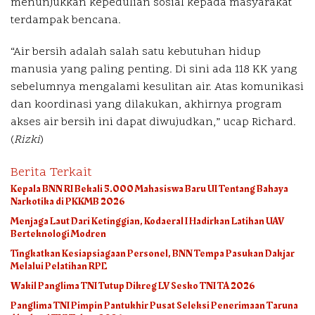
menunjukkan kepedulian sosial kepada masyarakat
terdampak bencana.
“Air bersih adalah salah satu kebutuhan hidup
manusia yang paling penting. Di sini ada 118 KK yang
sebelumnya mengalami kesulitan air. Atas komunikasi
dan koordinasi yang dilakukan, akhirnya program
akses air bersih ini dapat diwujudkan,” ucap Richard.
(
Rizki
)
Berita Terkait
Kepala BNN RI Bekali 5.000 Mahasiswa Baru UI Tentang Bahaya
Narkotika di PKKMB 2026
Menjaga Laut Dari Ketinggian, Kodaeral I Hadirkan Latihan UAV
Berteknologi Modren
Tingkatkan Kesiapsiagaan Personel, BNN Tempa Pasukan Dakjar
Melalui Pelatihan RPE
Wakil Panglima TNI Tutup Dikreg LV Sesko TNI TA 2026
Panglima TNI Pimpin Pantukhir Pusat Seleksi Penerimaan Taruna