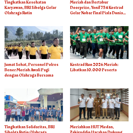
Tingkatkan Kesehatan
Meriah dan Bertabur
Karyawan, BRI Sibolga Gelar
Doorprize, Yonif 754 Kostrad
Olahraga Rutin
Gelar Nobar Final Piala Dunia
2026
Jumat Sehat, Personel Polres
Kostrad Run 2026 Meriah:
Bener Meriah Awali Pagi
Libatkan 10.000 Peserta
dengan Olahraga Bersama
Tingkatkan Solidaritas, BRI
Meriahkan HUT Medan,
Sibolga Rutin Olahraga
Zakiyuddin Harahap Dukung