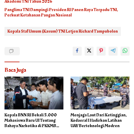
Akademi TNI Tahun 2026
Panglima TNI Dampingi Presiden RI Panen Raya Terpadu TNI,
Perkuat Ketahanan Pangan Nasional
Kepala Staf Umum (Kasum) TNI Letjen Richard Tampubolon
Baca Juga
Kepala BNN RI Bekali 5.000
Menjaga Laut Dari Ketinggian,
Mahasiswa Baru UI Tentang
Kodaeral I Hadirkan Latihan
Bahaya Narkotika di PKKMB
UAV Berteknologi Modren
2026