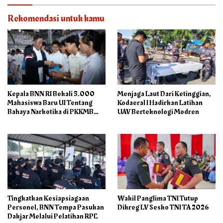
Rekomendasi untuk kamu
Kepala BNN RI Bekali 5.000
Menjaga Laut Dari Ketinggian,
Mahasiswa Baru UI Tentang
Kodaeral I Hadirkan Latihan
Bahaya Narkotika di PKKMB
UAV Berteknologi Modren
2026
Tingkatkan Kesiapsiagaan
Wakil Panglima TNI Tutup
Personel, BNN Tempa Pasukan
Dikreg LV Sesko TNI TA 2026
Dakjar Melalui Pelatihan RPE