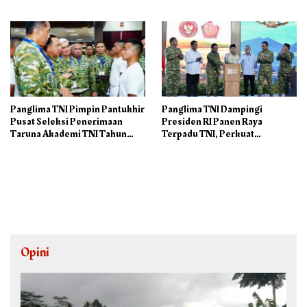
Panglima TNI Pimpin Pantukhir
Panglima TNI Dampingi
Pusat Seleksi Penerimaan
Presiden RI Panen Raya
Taruna Akademi TNI Tahun
Terpadu TNI, Perkuat
2026
Ketahanan Pangan Nasional
Opini