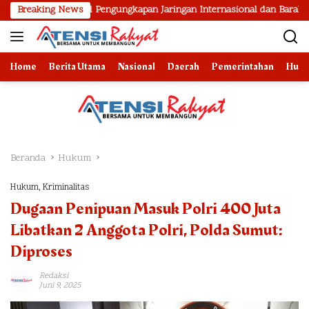
Langsung
Hasil Pengungkapan Jaringan Internasional dan Barak Narkoba
Breaking News
ke
konten
Home
Berita Utama
Nasional
Daerah
Pemerintahan
Huk
Beranda
Hukum
Hukum
,
Kriminalitas
Dugaan Penipuan Masuk Polri 400 Juta
Libatkan 2 Anggota Polri, Polda Sumut:
Diproses
Redaksi
Juni 9, 2025