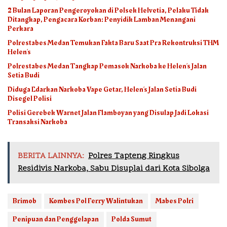
2 Bulan Laporan Pengeroyokan di Polsek Helvetia, Pelaku Tidak
Ditangkap, Pengacara Korban: Penyidik Lamban Menangani
Perkara
Polrestabes Medan Temukan Fakta Baru Saat Pra Rekontruksi THM
Helen’s
Polrestabes Medan Tangkap Pemasok Narkoba ke Helen’s Jalan
Setia Budi
Diduga Edarkan Narkoba Vape Getar, Helen’s Jalan Setia Budi
Disegel Polisi
Polisi Gerebek Warnet Jalan Flamboyan yang Disulap Jadi Lokasi
Transaksi Narkoba
BERITA LAINNYA:
Polres Tapteng Ringkus
Residivis Narkoba, Sabu Disuplai dari Kota Sibolga
Brimob
Kombes Pol Ferry Walintukan
Mabes Polri
Penipuan dan Penggelapan
Polda Sumut