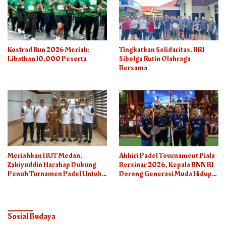
Kostrad Run 2026 Meriah:
Tingkatkan Solidaritas, BRI
Libatkan 10.000 Peserta
Sibolga Rutin Olahraga
Bersama
Meriahkan HUT Medan,
Akhiri Padel Tournament Piala
Zakiyuddin Harahap Dukung
Bersinar 2026, Kepala BNN RI
Penuh Turnamen Padel Untuk
Dorong Generasi Muda Hidup
Semua
Sehat
Sosial Budaya