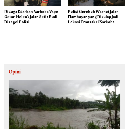
Diduga Edarkan Narkoba Vape
Polisi Gerebek Warnet Jalan
Getar, Helen’s Jalan Setia Budi
Flamboyan yang Disulap Jadi
Disegel Polisi
Lokasi Transaksi Narkoba
Opini