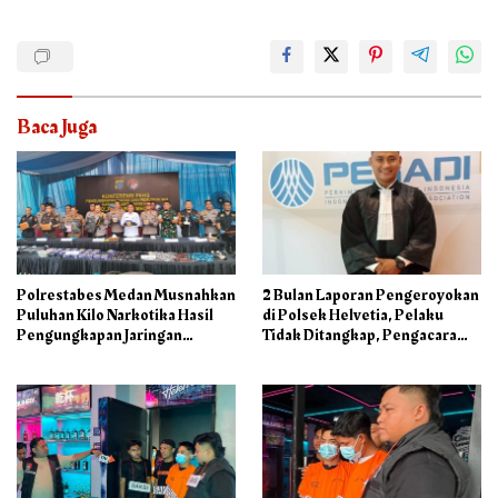
Baca Juga
Polrestabes Medan Musnahkan
2 Bulan Laporan Pengeroyokan
Puluhan Kilo Narkotika Hasil
di Polsek Helvetia, Pelaku
Pengungkapan Jaringan
Tidak Ditangkap, Pengacara
Internasional dan Barak
Korban: Penyidik Lamban
Narkoba
Menangani Perkara