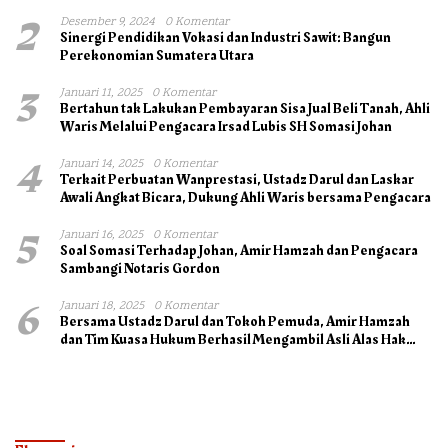
2
Desember 9, 2024
0 Komentar
Sinergi Pendidikan Vokasi dan Industri Sawit: Bangun
Perekonomian Sumatera Utara
3
Januari 11, 2025
0 Komentar
Bertahun tak Lakukan Pembayaran Sisa Jual Beli Tanah, Ahli
Waris Melalui Pengacara Irsad Lubis SH Somasi Johan
4
Januari 14, 2025
0 Komentar
Terkait Perbuatan Wanprestasi, Ustadz Darul dan Laskar
Awali Angkat Bicara, Dukung Ahli Waris bersama Pengacara
5
Januari 16, 2025
0 Komentar
Soal Somasi Terhadap Johan, Amir Hamzah dan Pengacara
Sambangi Notaris Gordon
6
Januari 18, 2025
0 Komentar
Bersama Ustadz Darul dan Tokoh Pemuda, Amir Hamzah
dan Tim Kuasa Hukum Berhasil Mengambil Asli Alas Hak
Surat Tanah