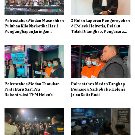
Polrestabes Medan Musnahkan
2 Bulan Laporan Pengeroyokan
Puluhan Kilo Narkotika Hasil
di Polsek Helvetia, Pelaku
Pengungkapan Jaringan
Tidak Ditangkap, Pengacara
Internasional dan Barak
Korban: Penyidik Lamban
Narkoba
Menangani Perkara
Polrestabes Medan Temukan
Polrestabes Medan Tangkap
Fakta Baru Saat Pra
Pemasok Narkoba ke Helen’s
Rekontruksi THM Helen’s
Jalan Setia Budi