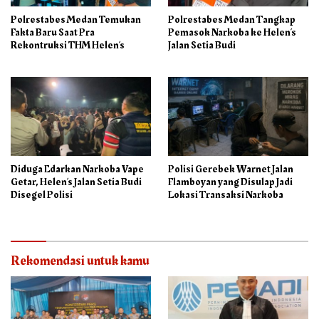
Polrestabes Medan Temukan
Polrestabes Medan Tangkap
Fakta Baru Saat Pra
Pemasok Narkoba ke Helen’s
Rekontruksi THM Helen’s
Jalan Setia Budi
Diduga Edarkan Narkoba Vape
Polisi Gerebek Warnet Jalan
Getar, Helen’s Jalan Setia Budi
Flamboyan yang Disulap Jadi
Disegel Polisi
Lokasi Transaksi Narkoba
Rekomendasi untuk kamu