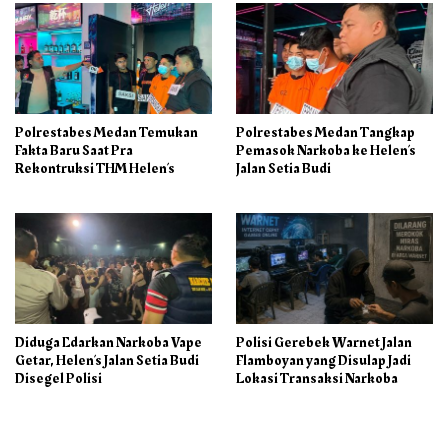
Polrestabes Medan Temukan
Polrestabes Medan Tangkap
Fakta Baru Saat Pra
Pemasok Narkoba ke Helen’s
Rekontruksi THM Helen’s
Jalan Setia Budi
Diduga Edarkan Narkoba Vape
Polisi Gerebek Warnet Jalan
Getar, Helen’s Jalan Setia Budi
Flamboyan yang Disulap Jadi
Disegel Polisi
Lokasi Transaksi Narkoba