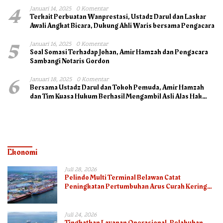
4
Januari 14, 2025
0 Komentar
Terkait Perbuatan Wanprestasi, Ustadz Darul dan Laskar
Awali Angkat Bicara, Dukung Ahli Waris bersama Pengacara
5
Januari 16, 2025
0 Komentar
Soal Somasi Terhadap Johan, Amir Hamzah dan Pengacara
Sambangi Notaris Gordon
6
Januari 18, 2025
0 Komentar
Bersama Ustadz Darul dan Tokoh Pemuda, Amir Hamzah
dan Tim Kuasa Hukum Berhasil Mengambil Asli Alas Hak
Surat Tanah
Ekonomi
Juli 28, 2026
Pelindo Multi Terminal Belawan Catat
Peningkatan Pertumbuhan Arus Curah Kering
pada Semester I 2026
Juli 24, 2026
Tingkatkan Layanan Operasional, Pelabuhan