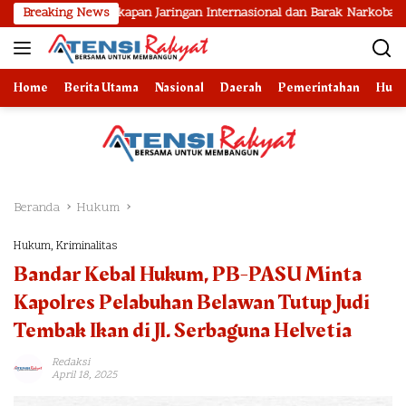
Langsung
Pengungkapan Jaringan Internasional dan Barak Narkoba
Breaking News
2 B
ke
konten
Home
Berita Utama
Nasional
Daerah
Pemerintahan
Huk
Beranda
Hukum
Hukum
,
Kriminalitas
Bandar Kebal Hukum, PB-PASU Minta
Kapolres Pelabuhan Belawan Tutup Judi
Tembak Ikan di Jl. Serbaguna Helvetia
Redaksi
April 18, 2025