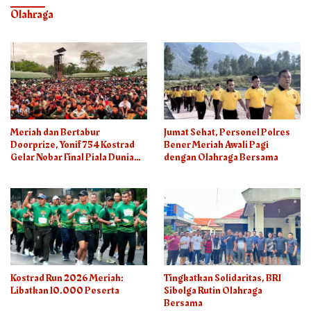
Olahraga
Meriah dan Bertabur
Jumat Sehat, Personel Polres
Doorprize, Yonif 754 Kostrad
Bener Meriah Awali Pagi
Gelar Nobar Final Piala Dunia
dengan Olahraga Bersama
2026
Kostrad Run 2026 Meriah:
Tingkatkan Solidaritas, BRI
Libatkan 10.000 Peserta
Sibolga Rutin Olahraga
Bersama