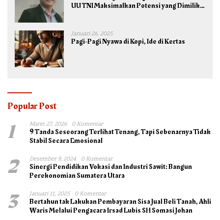
UU TNI Maksimalkan Potensi yang Dimiliki
TNI untuk Kepentingan Negara dan Bangsa
Januari 26, 2025
Pagi-Pagi Nyawa di Kopi, Ide di Kertas
Popular Post
1
Maret 27, 2026
0 Komentar
9 Tanda Seseorang Terlihat Tenang, Tapi Sebenarnya Tidak
Stabil Secara Emosional
2
Desember 9, 2024
0 Komentar
Sinergi Pendidikan Vokasi dan Industri Sawit: Bangun
Perekonomian Sumatera Utara
3
Januari 11, 2025
0 Komentar
Bertahun tak Lakukan Pembayaran Sisa Jual Beli Tanah, Ahli
Waris Melalui Pengacara Irsad Lubis SH Somasi Johan