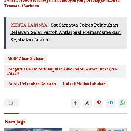
Polisi Gerebek Warnet Jalan Flamboyan yang Disulap Jadi Lokasi
Transaksi Narkoba
BERITA LAINNYA:
Sat Samapta Polres Pelabuhan
Belawan Gelar Patroli Antisipasi Premanisme dan
Kejahatan Jalanan
AKBP Oloan Siahaan
Pengurus Besar Perkumpulan Advokad Sumatera Utara (PB-
PASU)
Polres Pelabuhan Belawan
Polsek Medan Labuhan
Baca Juga