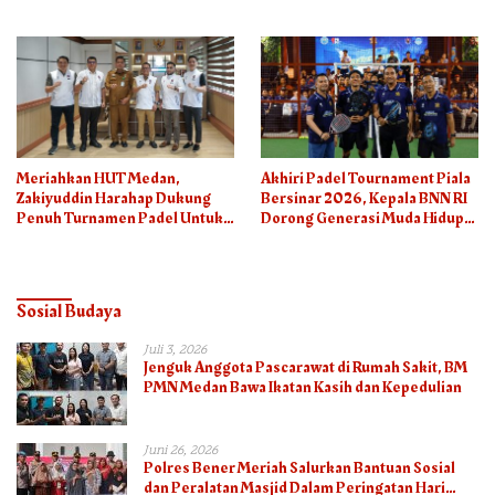
Meriahkan HUT Medan,
Akhiri Padel Tournament Piala
Zakiyuddin Harahap Dukung
Bersinar 2026, Kepala BNN RI
Penuh Turnamen Padel Untuk
Dorong Generasi Muda Hidup
Semua
Sehat
Sosial Budaya
Juli 3, 2026
Jenguk Anggota Pascarawat di Rumah Sakit, BM
PMN Medan Bawa Ikatan Kasih dan Kepedulian
Juni 26, 2026
Polres Bener Meriah Salurkan Bantuan Sosial
dan Peralatan Masjid Dalam Peringatan Hari