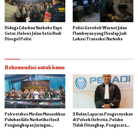
Diduga Edarkan Narkoba Vape
Polisi Gerebek Warnet Jalan
Getar, Helen’s Jalan Setia Budi
Flamboyan yang Disulap Jadi
Disegel Polisi
Lokasi Transaksi Narkoba
Rekomendasi untuk kamu
Polrestabes Medan Musnahkan
2 Bulan Laporan Pengeroyokan
Puluhan Kilo Narkotika Hasil
di Polsek Helvetia, Pelaku
Pengungkapan Jaringan
Tidak Ditangkap, Pengacara
Internasional dan Barak
Korban: Penyidik Lamban
Narkoba
Menangani Perkara