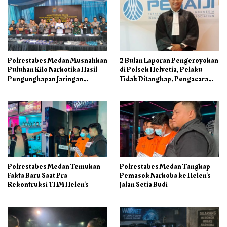
Polrestabes Medan Musnahkan
2 Bulan Laporan Pengeroyokan
Puluhan Kilo Narkotika Hasil
di Polsek Helvetia, Pelaku
Pengungkapan Jaringan
Tidak Ditangkap, Pengacara
Internasional dan Barak
Korban: Penyidik Lamban
Narkoba
Menangani Perkara
Polrestabes Medan Temukan
Polrestabes Medan Tangkap
Fakta Baru Saat Pra
Pemasok Narkoba ke Helen’s
Rekontruksi THM Helen’s
Jalan Setia Budi