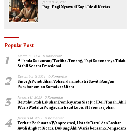
Januari 26, 2025
Pagi-Pagi Nyawa di Kopi, Ide di Kertas
Popular Post
1
Maret 27, 2026
0 Komentar
9 Tanda Seseorang Terlihat Tenang, Tapi Sebenarnya Tidak
Stabil Secara Emosional
2
Desember 9, 2024
0 Komentar
Sinergi Pendidikan Vokasi dan Industri Sawit: Bangun
Perekonomian Sumatera Utara
3
Januari 11, 2025
0 Komentar
Bertahun tak Lakukan Pembayaran Sisa Jual Beli Tanah, Ahli
Waris Melalui Pengacara Irsad Lubis SH Somasi Johan
4
Januari 14, 2025
0 Komentar
Terkait Perbuatan Wanprestasi, Ustadz Darul dan Laskar
Awali Angkat Bicara, Dukung Ahli Waris bersama Pengacara