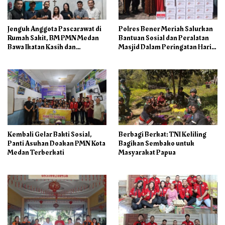
Jenguk Anggota Pascarawat di
Polres Bener Meriah Salurkan
Rumah Sakit, BM PMN Medan
Bantuan Sosial dan Peralatan
Bawa Ikatan Kasih dan
Masjid Dalam Peringatan Hari
Kepedulian
Bhayangkara ke-80
Kembali Gelar Bakti Sosial,
Berbagi Berkat: TNI Keliling
Panti Asuhan Doakan PMN Kota
Bagikan Sembako untuk
Medan Terberkati
Masyarakat Papua