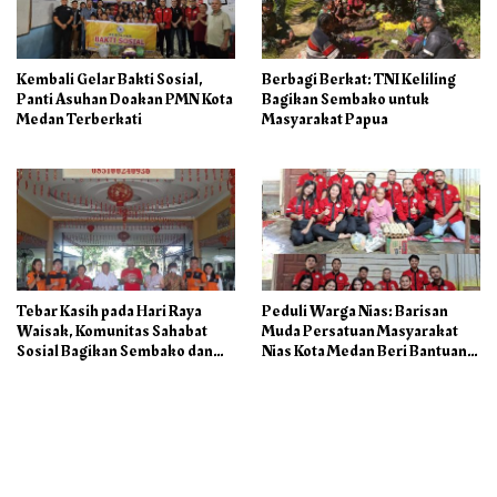
Kembali Gelar Bakti Sosial,
Berbagi Berkat: TNI Keliling
Panti Asuhan Doakan PMN Kota
Bagikan Sembako untuk
Medan Terberkati
Masyarakat Papua
Tebar Kasih pada Hari Raya
Peduli Warga Nias: Barisan
Waisak, Komunitas Sahabat
Muda Persatuan Masyarakat
Sosial Bagikan Sembako dan
Nias Kota Medan Beri Bantuan
Makanan di Panti Jompo Hisosu
Sosial ke Lansia