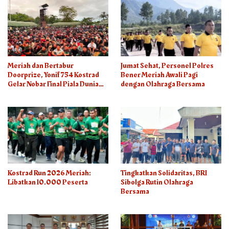
Meriah dan Bertabur
Jumat Sehat, Personel Polres
Doorprize, Yonif 754 Kostrad
Bener Meriah Awali Pagi
Gelar Nobar Final Piala Dunia
dengan Olahraga Bersama
2026
Kostrad Run 2026 Meriah:
Tingkatkan Solidaritas, BRI
Libatkan 10.000 Peserta
Sibolga Rutin Olahraga
Bersama