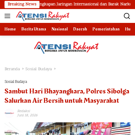
Langsung
Pengungkapan Jaringan Internasional dan Barak Narkoba
Breaking News
2 B
ke
konten
Home
Berita Utama
Nasional
Daerah
Pemerintahan
Huk
Beranda
Sosial Budaya
Sosial Budaya
Sambut Hari Bhayangkara, Polres Sibolga
Salurkan Air Bersih untuk Masyarakat
Redaksi
Juni 18, 2026