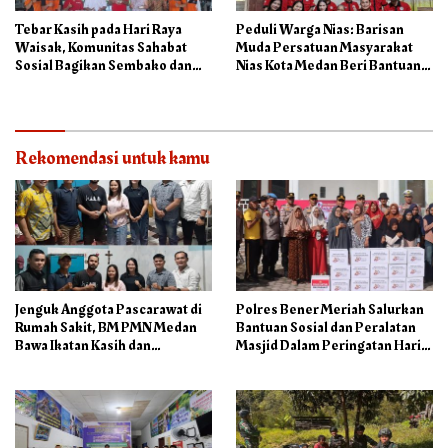
Tebar Kasih pada Hari Raya
Peduli Warga Nias: Barisan
Waisak, Komunitas Sahabat
Muda Persatuan Masyarakat
Sosial Bagikan Sembako dan
Nias Kota Medan Beri Bantuan
Makanan di Panti Jompo Hisosu
Sosial ke Lansia
Rekomendasi untuk kamu
Jenguk Anggota Pascarawat di
Polres Bener Meriah Salurkan
Rumah Sakit, BM PMN Medan
Bantuan Sosial dan Peralatan
Bawa Ikatan Kasih dan
Masjid Dalam Peringatan Hari
Kepedulian
Bhayangkara ke-80