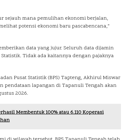
kur sejauh mana pemulihan ekonomi berjalan,
 melihat potensi ekonomi baru pascabencana,”
mberikan data yang jujur. Seluruh data dijamin
tatistik. Tidak ada kaitannya dengan pajaknya
dan Pusat Statistik (BPS) Tapteng, Akhirul Miswar
an pendataan lapangan di Tapanuli Tengah akan
gustus 2026.
erhasil Membentuk 100% atau 6.110 Koperasi
ahan
i di wilayah tersebut, BPS Tapanuli Tengah telah