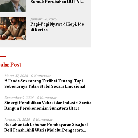
Sumut: Perubahan UU TNI
Maksimalkan Potensi yang
Dimiliki TNI untuk
Kepentingan Negara dan
Januari 26, 2025
Bangsa
Pagi-Pagi Nyawa di Kopi, Ide
di Kertas
ular Post
Maret 27, 2026
0 Komentar
9 Tanda Seseorang Terlihat Tenang, Tapi
Sebenarnya Tidak Stabil Secara Emosional
Desember 9, 2024
0 Komentar
Sinergi Pendidikan Vokasi dan Industri Sawit:
Bangun Perekonomian Sumatera Utara
Januari 11, 2025
0 Komentar
Bertahun tak Lakukan Pembayaran Sisa Jual
Beli Tanah, Ahli Waris Melalui Pengacara
Irsad Lubis SH Somasi Johan