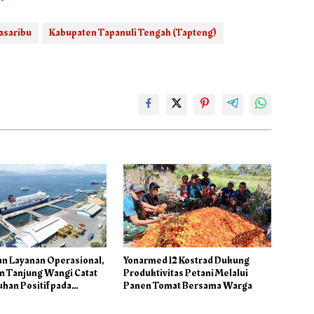
asaribu
Kabupaten Tapanuli Tengah (Tapteng)
an Layanan Operasional,
Yonarmed 12 Kostrad Dukung
n Tanjung Wangi Catat
Produktivitas Petani Melalui
han Positif pada
Panen Tomat Bersama Warga
 I – 2026