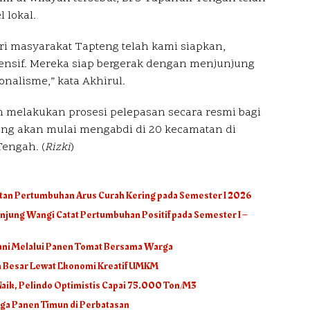
 lokal.
ri masyarakat Tapteng telah kami siapkan,
ntensif. Mereka siap bergerak dengan menjunjung
ionalisme,” kata Akhirul.
ah melakukan prosesi pelepasan secara resmi bagi
ang akan mulai mengabdi di 20 kecamatan di
engah. (
Rizki
)
atan Pertumbuhan Arus Curah Kering pada Semester I 2026
njung Wangi Catat Pertumbuhan Positif pada Semester I –
tani Melalui Panen Tomat Bersama Warga
an Besar Lewat Ekonomi Kreatif UMKM
Naik, Pelindo Optimistis Capai 75.000 Ton/M3
ga Panen Timun di Perbatasan