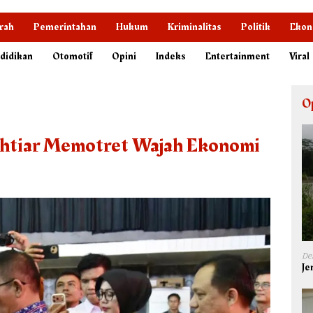
rah
Pemerintahan
Hukum
Kriminalitas
Politik
Ekon
didikan
Otomotif
Opini
Indeks
Entertainment
Viral
O
khtiar Memotret Wajah Ekonomi
De
Je