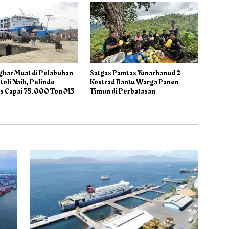
gkar Muat di Pelabuhan
Satgas Pamtas Yonarhanud 2
oli Naik, Pelindo
Kostrad Bantu Warga Panen
is Capai 75.000 Ton/M3
Timun di Perbatasan