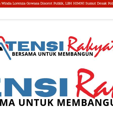
sorot Publik, LBH HIMNI Sumut Desak Polisi Buka Seluruh Fakta Se