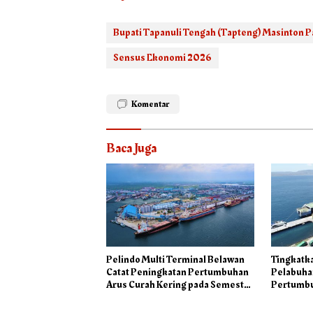
Bupati Tapanuli Tengah (Tapteng) Masinton P
Sensus Ekonomi 2026
Komentar
Baca Juga
Pelindo Multi Terminal Belawan
Tingkatk
Catat Peningkatan Pertumbuhan
Pelabuha
Arus Curah Kering pada Semester
Pertumbu
I 2026
Semester