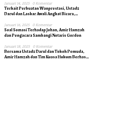
Januari 14, 2025
0 Komentar
Terkait Perbuatan Wanprestasi, Ustadz
Darul dan Laskar Awali Angkat Bicara,
Dukung Ahli Waris bersama Pengacara
Januari 16, 2025
0 Komentar
Soal Somasi Terhadap Johan, Amir Hamzah
dan Pengacara Sambangi Notaris Gordon
Januari 18, 2025
0 Komentar
Bersama Ustadz Darul dan Tokoh Pemuda,
Amir Hamzah dan Tim Kuasa Hukum Berhasil
Mengambil Asli Alas Hak Surat Tanah