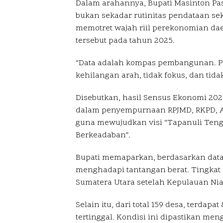
Dalam arahannya, Bupati Masinton P
bukan sekadar rutinitas pendataan sek
memotret wajah riil perekonomian d
tersebut pada tahun 2025.
“Data adalah kompas pembangunan. P
kehilangan arah, tidak fokus, dan tidak
Disebutkan, hasil Sensus Ekonomi 202
dalam penyempurnaan RPJMD, RKPD, AP
guna mewujudkan visi “Tapanuli Tenga
Berkeadaban”.
Bupati memaparkan, berdasarkan dat
menghadapi tantangan berat. Tingkat k
Sumatera Utara setelah Kepulauan Nias
Selain itu, dari total 159 desa, terdapa
tertinggal. Kondisi ini dipastikan me