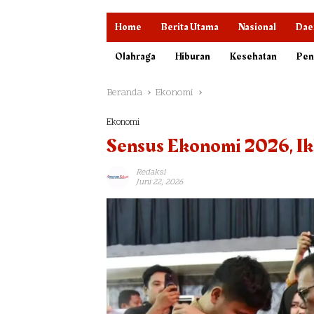
Home
Berita Utama
Nasional
Dae
Olahraga
Hiburan
Kesehatan
Pen
Beranda
Ekonomi
Ekonomi
Sensus Ekonomi 2026, I
Redaksi
Juni 22, 2026