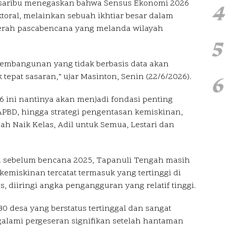
asaribu menegaskan bahwa Sensus Ekonomi 2026
4
toral, melainkan sebuah ikhtiar besar dalam
aerah pascabencana yang melanda wilayah
5
embangunan yang tidak berbasis data akan
6
 tepat sasaran,” ujar Masinton, Senin (22/6/2026).
6 ini nantinya akan menjadi fondasi penting
BD, hingga strategi pengentasan kemiskinan,
h Naik Kelas, Adil untuk Semua, Lestari dan
a sebelum bencana 2025, Tapanuli Tengah masih
emiskinan tercatat termasuk yang tertinggi di
, diiringi angka pengangguran yang relatif tinggi.
t 80 desa yang berstatus tertinggal dan sangat
ngalami pergeseran signifikan setelah hantaman