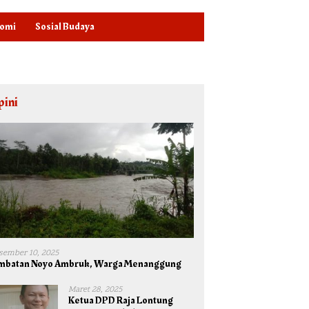
omi
Sosial Budaya
pini
sember 10, 2025
mbatan Noyo Ambruk, Warga Menanggung
Maret 28, 2025
Ketua DPD Raja Lontung