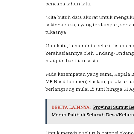
bencana tahun lalu.
“Kita butuh data akurat untuk mengu
sektor apa saja yang terdampak, serta
tukasnya
Untuk itu, ia meminta pelaku usaha me
kerahasiaannya oleh Undang-Undang S
maupun bantuan sosial.
Pada kesempatan yang sama, Kepala Ba
ME Nasution menjelaskan, pelaksana
berlangsung mulai 15 Juni hingga 31 A
BERITA LAINNYA:
Provinsi Sumut B
Merah Putih di Seluruh Desa/Kelur
Untuk menyisir seluruh potensi ekonom