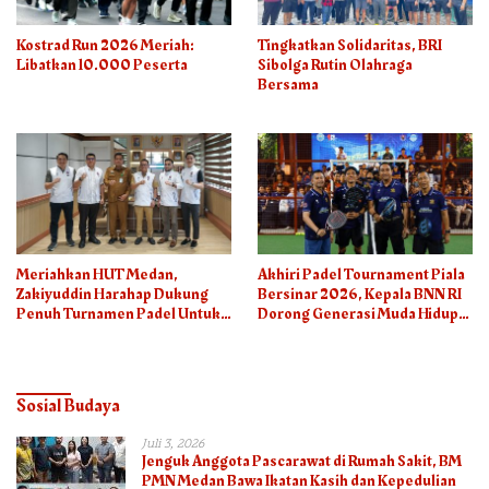
Kostrad Run 2026 Meriah:
Tingkatkan Solidaritas, BRI
Libatkan 10.000 Peserta
Sibolga Rutin Olahraga
Bersama
Meriahkan HUT Medan,
Akhiri Padel Tournament Piala
Zakiyuddin Harahap Dukung
Bersinar 2026, Kepala BNN RI
Penuh Turnamen Padel Untuk
Dorong Generasi Muda Hidup
Semua
Sehat
Sosial Budaya
Juli 3, 2026
Jenguk Anggota Pascarawat di Rumah Sakit, BM
PMN Medan Bawa Ikatan Kasih dan Kepedulian