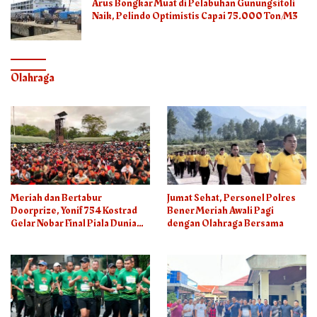
Arus Bongkar Muat di Pelabuhan Gunungsitoli
Naik, Pelindo Optimistis Capai 75.000 Ton/M3
Olahraga
Meriah dan Bertabur
Jumat Sehat, Personel Polres
Doorprize, Yonif 754 Kostrad
Bener Meriah Awali Pagi
Gelar Nobar Final Piala Dunia
dengan Olahraga Bersama
2026