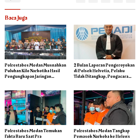
Baca Juga
Polrestabes Medan Musnahkan
2 Bulan Laporan Pengeroyokan
Puluhan Kilo Narkotika Hasil
di Polsek Helvetia, Pelaku
Pengungkapan Jaringan
Tidak Ditangkap, Pengacara
Internasional dan Barak
Korban: Penyidik Lamban
Narkoba
Menangani Perkara
Polrestabes Medan Temukan
Polrestabes Medan Tangkap
Fakta Baru Saat Pra
Pemasok Narkoba ke Helen’s