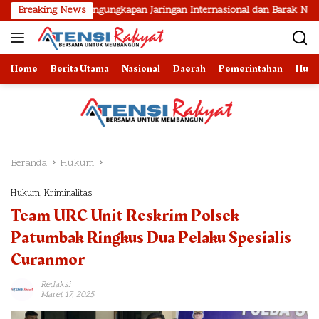
Langsung
asil Pengungkapan Jaringan Internasional dan Barak Narkoba
Breaking News
ke
konten
Home
Berita Utama
Nasional
Daerah
Pemerintahan
Huk
Beranda
Hukum
Hukum
,
Kriminalitas
Team URC Unit Reskrim Polsek
Patumbak Ringkus Dua Pelaku Spesialis
Curanmor
Redaksi
Maret 17, 2025