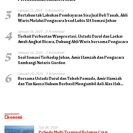
3
Januari 11, 2025
0 Komentar
Bertahun tak Lakukan Pembayaran Sisa Jual Beli Tanah, Ahli
Waris Melalui Pengacara Irsad Lubis SH Somasi Johan
4
Januari 14, 2025
0 Komentar
Terkait Perbuatan Wanprestasi, Ustadz Darul dan Laskar
Awali Angkat Bicara, Dukung Ahli Waris bersama Pengacara
5
Januari 16, 2025
0 Komentar
Soal Somasi Terhadap Johan, Amir Hamzah dan Pengacara
Sambangi Notaris Gordon
6
Januari 18, 2025
0 Komentar
Bersama Ustadz Darul dan Tokoh Pemuda, Amir Hamzah
dan Tim Kuasa Hukum Berhasil Mengambil Asli Alas Hak
Surat Tanah
Ekonomi
Juli 28, 2026
Pelindo Multi Terminal Belawan Catat