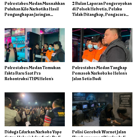
Polrestabes Medan Musnahkan
2 Bulan Laporan Pengeroyokan
Puluhan Kilo Narkotika Hasil
di Polsek Helvetia, Pelaku
Pengungkapan Jaringan
Tidak Ditangkap, Pengacara
Internasional dan Barak
Korban: Penyidik Lamban
Narkoba
Menangani Perkara
Polrestabes Medan Temukan
Polrestabes Medan Tangkap
Fakta Baru Saat Pra
Pemasok Narkoba ke Helen’s
Rekontruksi THM Helen’s
Jalan Setia Budi
Diduga Edarkan Narkoba Vape
Polisi Gerebek Warnet Jalan