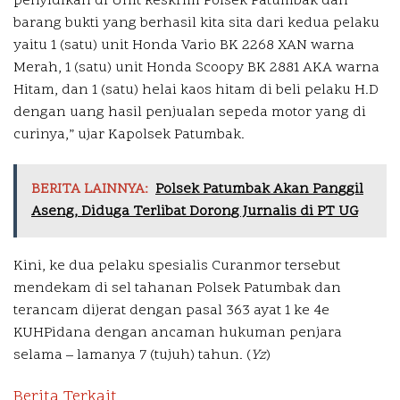
penyidikan di Unit Reskrim Polsek Patumbak dan
barang bukti yang berhasil kita sita dari kedua pelaku
yaitu 1 (satu) unit Honda Vario BK 2268 XAN warna
Merah, 1 (satu) unit Honda Scoopy BK 2881 AKA warna
Hitam, dan 1 (satu) helai kaos hitam di beli pelaku H.D
dengan uang hasil penjualan sepeda motor yang di
curinya,” ujar Kapolsek Patumbak.
BERITA LAINNYA:
Polsek Patumbak Akan Panggil
Aseng, Diduga Terlibat Dorong Jurnalis di PT UG
Kini, ke dua pelaku spesialis Curanmor tersebut
mendekam di sel tahanan Polsek Patumbak dan
terancam dijerat dengan pasal 363 ayat 1 ke 4e
KUHPidana dengan ancaman hukuman penjara
selama – lamanya 7 (tujuh) tahun. (
Yz
)
Berita Terkait