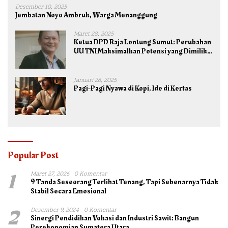
Desember 10, 2025
Jembatan Noyo Ambruk, Warga Menanggung
Maret 28, 2025
Ketua DPD Raja Lontung Sumut: Perubahan
UU TNI Maksimalkan Potensi yang Dimiliki
TNI untuk Kepentingan Negara dan Bangsa
Januari 26, 2025
Pagi-Pagi Nyawa di Kopi, Ide di Kertas
Popular Post
1
Maret 27, 2026
0 Komentar
9 Tanda Seseorang Terlihat Tenang, Tapi Sebenarnya Tidak
Stabil Secara Emosional
2
Desember 9, 2024
0 Komentar
Sinergi Pendidikan Vokasi dan Industri Sawit: Bangun
Perekonomian Sumatera Utara