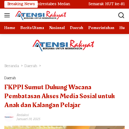
Langsung
ngkap Polrestabes Medan
Breaking News
Semarak HUT ke-81 RI, Imigrasi Be
ke
konten
Home
Berita Utama
Nasional
Daerah
Pemerintahan
Huk
Beranda
Daerah
Daerah
FKPPI Sumut Dukung Wacana
Pembatasan Akses Media Sosial untuk
Anak dan Kalangan Pelajar
Redaksi
Januari 19, 2025