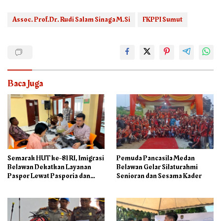
Assoc. Prof.Dr. Rudi Salam Sinaga M.Si
FKPPI Sumut
Baca Juga
Semarak HUT ke-81 RI, Imigrasi
Pemuda Pancasila Medan
Belawan Dekatkan Layanan
Belawan Gelar Silaturahmi
Paspor Lewat Pasporia dan
Senioran dan Sesama Kader
Eazy Paspor