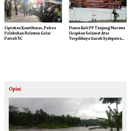
Ciptakan Kamtibmas, Polres
Danru Koti PP Tanjung Morawa
Pelabuhan Belawan Gelar
Ucapkan Selamat Atas
Patroli 3C
Terpilihnya Guruh Syahputra
Sebagai Ketua PAC PP
Opini