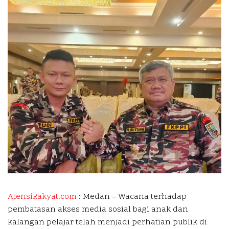
AtensiRakyat.com
: Medan –
Wacana terhadap
pembatasan akses media sosial bagi anak dan
kalangan pelajar telah menjadi perhatian publik di