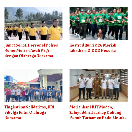
Jumat Sehat, Personel Polres
Kostrad Run 2026 Meriah:
Bener Meriah Awali Pagi
Libatkan 10.000 Peserta
dengan Olahraga Bersama
Tingkatkan Solidaritas, BRI
Meriahkan HUT Medan,
Sibolga Rutin Olahraga
Zakiyuddin Harahap Dukung
Bersama
Penuh Turnamen Padel Untuk
Semua