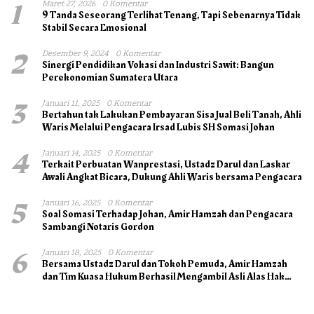
1
Maret 27, 2026
0 Komentar
9 Tanda Seseorang Terlihat Tenang, Tapi Sebenarnya Tidak
Stabil Secara Emosional
2
Desember 9, 2024
0 Komentar
Sinergi Pendidikan Vokasi dan Industri Sawit: Bangun
Perekonomian Sumatera Utara
3
Januari 11, 2025
0 Komentar
Bertahun tak Lakukan Pembayaran Sisa Jual Beli Tanah, Ahli
Waris Melalui Pengacara Irsad Lubis SH Somasi Johan
4
Januari 14, 2025
0 Komentar
Terkait Perbuatan Wanprestasi, Ustadz Darul dan Laskar
Awali Angkat Bicara, Dukung Ahli Waris bersama Pengacara
5
Januari 16, 2025
0 Komentar
Soal Somasi Terhadap Johan, Amir Hamzah dan Pengacara
Sambangi Notaris Gordon
6
Januari 18, 2025
0 Komentar
Bersama Ustadz Darul dan Tokoh Pemuda, Amir Hamzah
dan Tim Kuasa Hukum Berhasil Mengambil Asli Alas Hak
Surat Tanah