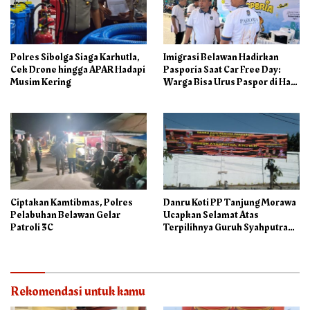
Polres Sibolga Siaga Karhutla,
Imigrasi Belawan Hadirkan
Cek Drone hingga APAR Hadapi
Pasporia Saat Car Free Day:
Musim Kering
Warga Bisa Urus Paspor di Hari
Libur
Ciptakan Kamtibmas, Polres
Danru Koti PP Tanjung Morawa
Pelabuhan Belawan Gelar
Ucapkan Selamat Atas
Patroli 3C
Terpilihnya Guruh Syahputra
Sebagai Ketua PAC PP
Rekomendasi untuk kamu