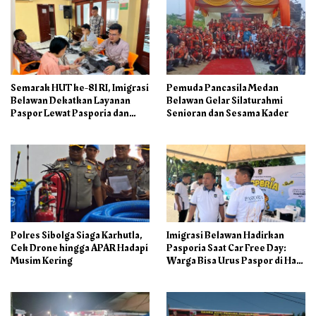
Semarak HUT ke-81 RI, Imigrasi
Pemuda Pancasila Medan
Belawan Dekatkan Layanan
Belawan Gelar Silaturahmi
Paspor Lewat Pasporia dan
Senioran dan Sesama Kader
Eazy Paspor
Polres Sibolga Siaga Karhutla,
Imigrasi Belawan Hadirkan
Cek Drone hingga APAR Hadapi
Pasporia Saat Car Free Day:
Musim Kering
Warga Bisa Urus Paspor di Hari
Libur