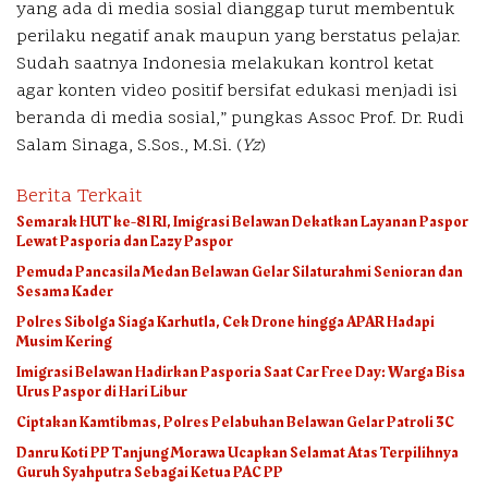
yang ada di media sosial dianggap turut membentuk
perilaku negatif anak maupun yang berstatus pelajar.
Sudah saatnya Indonesia melakukan kontrol ketat
agar konten video positif bersifat edukasi menjadi isi
beranda di media sosial,” pungkas Assoc Prof. Dr. Rudi
Salam Sinaga, S.Sos., M.Si. (
Yz
)
Berita Terkait
Semarak HUT ke-81 RI, Imigrasi Belawan Dekatkan Layanan Paspor
Lewat Pasporia dan Eazy Paspor
Pemuda Pancasila Medan Belawan Gelar Silaturahmi Senioran dan
Sesama Kader
Polres Sibolga Siaga Karhutla, Cek Drone hingga APAR Hadapi
Musim Kering
Imigrasi Belawan Hadirkan Pasporia Saat Car Free Day: Warga Bisa
Urus Paspor di Hari Libur
Ciptakan Kamtibmas, Polres Pelabuhan Belawan Gelar Patroli 3C
Danru Koti PP Tanjung Morawa Ucapkan Selamat Atas Terpilihnya
Guruh Syahputra Sebagai Ketua PAC PP