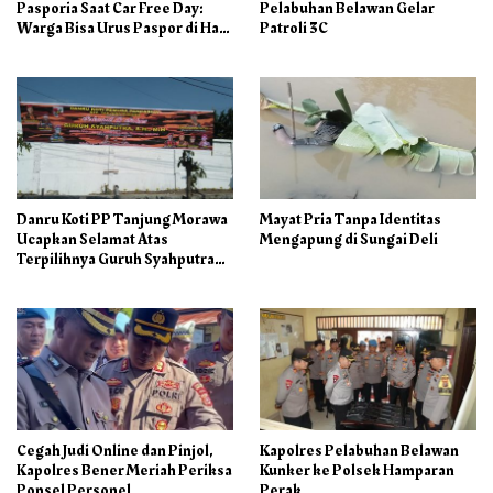
Pasporia Saat Car Free Day:
Pelabuhan Belawan Gelar
Warga Bisa Urus Paspor di Hari
Patroli 3C
Libur
Danru Koti PP Tanjung Morawa
Mayat Pria Tanpa Identitas
Ucapkan Selamat Atas
Mengapung di Sungai Deli
Terpilihnya Guruh Syahputra
Sebagai Ketua PAC PP
Cegah Judi Online dan Pinjol,
Kapolres Pelabuhan Belawan
Kapolres Bener Meriah Periksa
Kunker ke Polsek Hamparan
Ponsel Personel
Perak