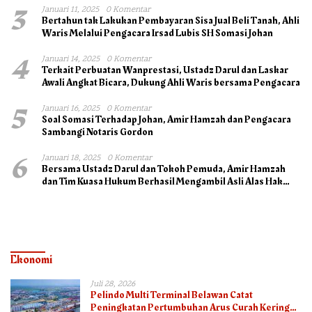
3
Januari 11, 2025
0 Komentar
Bertahun tak Lakukan Pembayaran Sisa Jual Beli Tanah, Ahli
Waris Melalui Pengacara Irsad Lubis SH Somasi Johan
4
Januari 14, 2025
0 Komentar
Terkait Perbuatan Wanprestasi, Ustadz Darul dan Laskar
Awali Angkat Bicara, Dukung Ahli Waris bersama Pengacara
5
Januari 16, 2025
0 Komentar
Soal Somasi Terhadap Johan, Amir Hamzah dan Pengacara
Sambangi Notaris Gordon
6
Januari 18, 2025
0 Komentar
Bersama Ustadz Darul dan Tokoh Pemuda, Amir Hamzah
dan Tim Kuasa Hukum Berhasil Mengambil Asli Alas Hak
Surat Tanah
Ekonomi
Juli 28, 2026
Pelindo Multi Terminal Belawan Catat
Peningkatan Pertumbuhan Arus Curah Kering