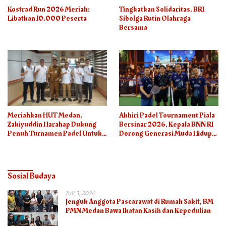
Kostrad Run 2026 Meriah:
Tingkatkan Solidaritas, BRI
Libatkan 10.000 Peserta
Sibolga Rutin Olahraga
Bersama
Meriahkan HUT Medan,
Akhiri Padel Tournament Piala
Zakiyuddin Harahap Dukung
Bersinar 2026, Kepala BNN RI
Penuh Turnamen Padel Untuk
Dorong Generasi Muda Hidup
Semua
Sehat
Sosial Budaya
Juli 3, 2026
Jenguk Anggota Pascarawat di Rumah Sakit, BM
PMN Medan Bawa Ikatan Kasih dan Kepedulian