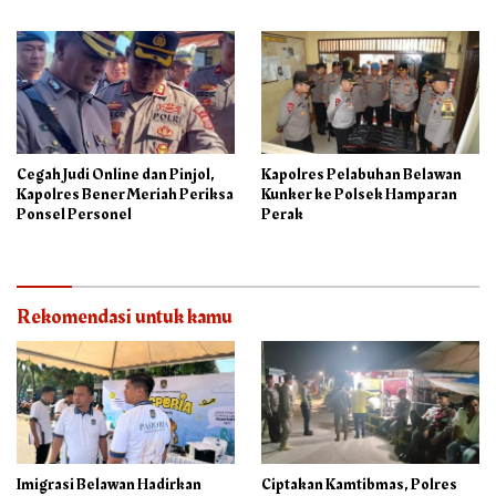
Sebagai Ketua PAC PP
Cegah Judi Online dan Pinjol,
Kapolres Pelabuhan Belawan
Kapolres Bener Meriah Periksa
Kunker ke Polsek Hamparan
Ponsel Personel
Perak
Rekomendasi untuk kamu
Imigrasi Belawan Hadirkan
Ciptakan Kamtibmas, Polres