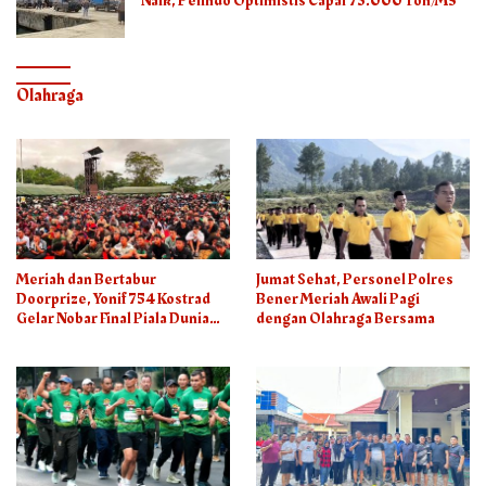
Naik, Pelindo Optimistis Capai 75.000 Ton/M3
Olahraga
Meriah dan Bertabur
Jumat Sehat, Personel Polres
Doorprize, Yonif 754 Kostrad
Bener Meriah Awali Pagi
Gelar Nobar Final Piala Dunia
dengan Olahraga Bersama
2026