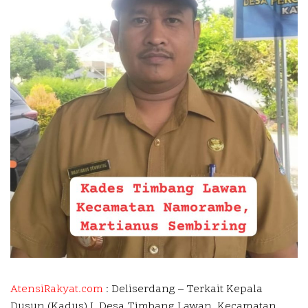
AtensiRakyat.com
: Deliserdang –
Terkait Kepala
Dusun (Kadus) I, Desa Timbang Lawan, Kecamatan