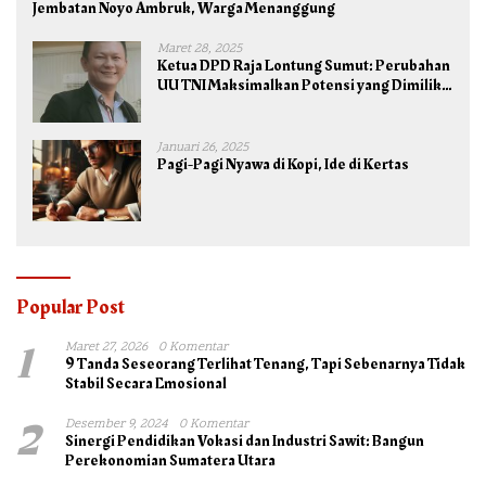
Jembatan Noyo Ambruk, Warga Menanggung
Maret 28, 2025
Ketua DPD Raja Lontung Sumut: Perubahan
UU TNI Maksimalkan Potensi yang Dimiliki
TNI untuk Kepentingan Negara dan Bangsa
Januari 26, 2025
Pagi-Pagi Nyawa di Kopi, Ide di Kertas
Popular Post
1
Maret 27, 2026
0 Komentar
9 Tanda Seseorang Terlihat Tenang, Tapi Sebenarnya Tidak
Stabil Secara Emosional
2
Desember 9, 2024
0 Komentar
Sinergi Pendidikan Vokasi dan Industri Sawit: Bangun
Perekonomian Sumatera Utara