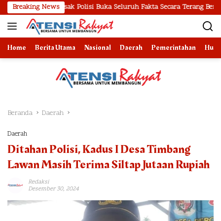
Langsung
esak Polisi Buka Seluruh Fakta Secara Terang Benderang
Breaking News
P
ke
konten
Home
Berita Utama
Nasional
Daerah
Pemerintahan
Huk
Beranda
Daerah
Daerah
Ditahan Polisi, Kadus I Desa Timbang
Lawan Masih Terima Siltap Jutaan Rupiah
Redaksi
Desember 30, 2024