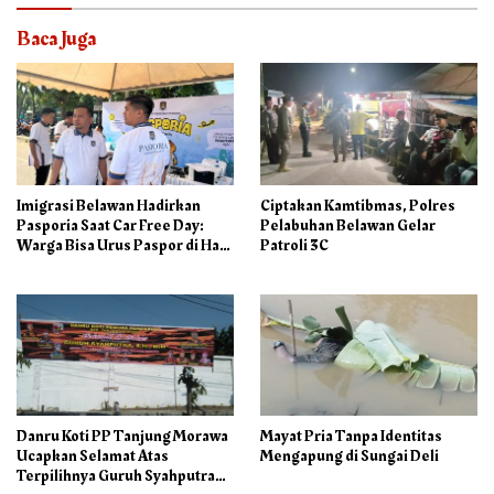
Baca Juga
Imigrasi Belawan Hadirkan
Ciptakan Kamtibmas, Polres
Pasporia Saat Car Free Day:
Pelabuhan Belawan Gelar
Warga Bisa Urus Paspor di Hari
Patroli 3C
Libur
Danru Koti PP Tanjung Morawa
Mayat Pria Tanpa Identitas
Ucapkan Selamat Atas
Mengapung di Sungai Deli
Terpilihnya Guruh Syahputra