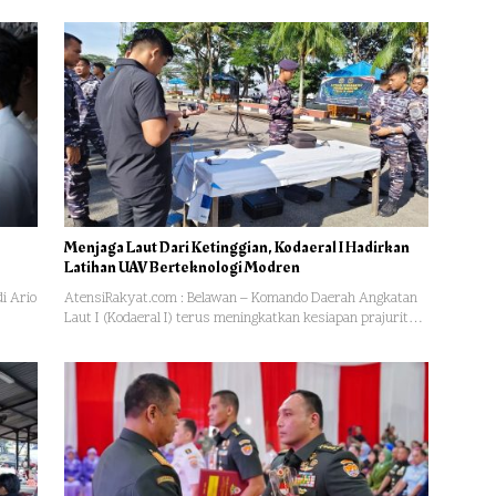
Menjaga Laut Dari Ketinggian, Kodaeral I Hadirkan
Latihan UAV Berteknologi Modren
i Ario
AtensiRakyat.com : Belawan – Komando Daerah Angkatan
Laut I (Kodaeral I) terus meningkatkan kesiapan prajurit…