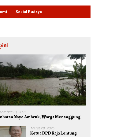
omi
Sosial Budaya
pini
sember 10, 2025
mbatan Noyo Ambruk, Warga Menanggung
Maret 28, 2025
Ketua DPD Raja Lontung