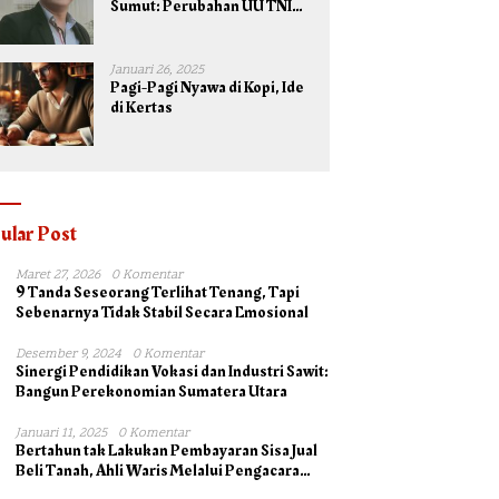
Sumut: Perubahan UU TNI
Maksimalkan Potensi yang
Dimiliki TNI untuk
Kepentingan Negara dan
Januari 26, 2025
Bangsa
Pagi-Pagi Nyawa di Kopi, Ide
di Kertas
ular Post
Maret 27, 2026
0 Komentar
9 Tanda Seseorang Terlihat Tenang, Tapi
Sebenarnya Tidak Stabil Secara Emosional
Desember 9, 2024
0 Komentar
Sinergi Pendidikan Vokasi dan Industri Sawit:
Bangun Perekonomian Sumatera Utara
Januari 11, 2025
0 Komentar
Bertahun tak Lakukan Pembayaran Sisa Jual
Beli Tanah, Ahli Waris Melalui Pengacara
Irsad Lubis SH Somasi Johan