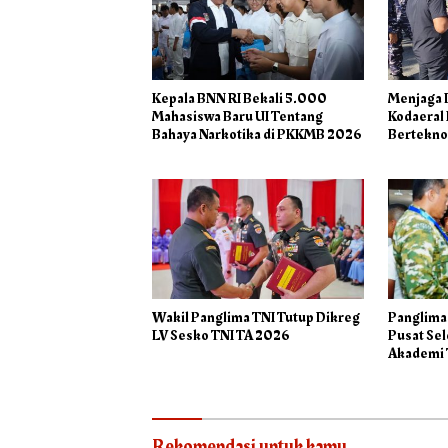
Kepala BNN RI Bekali 5.000
Menjaga L
Mahasiswa Baru UI Tentang
Kodaeral 
Bahaya Narkotika di PKKMB 2026
Bertekno
Wakil Panglima TNI Tutup Dikreg
Panglima
LV Sesko TNI TA 2026
Pusat Se
Akademi 
Rekomendasi untuk kamu