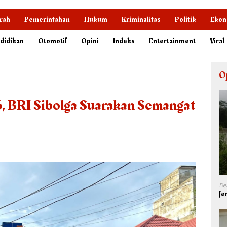
rah
Pemerintahan
Hukum
Kriminalitas
Politik
Ekon
didikan
Otomotif
Opini
Indeks
Entertainment
Viral
O
6, BRI Sibolga Suarakan Semangat
De
Je