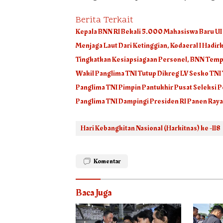
Berita Terkait
Kepala BNN RI Bekali 5.000 Mahasiswa Baru U
Menjaga Laut Dari Ketinggian, Kodaeral I Hadi
Tingkatkan Kesiapsiagaan Personel, BNN Tempa
Wakil Panglima TNI Tutup Dikreg LV Sesko TNI
Panglima TNI Pimpin Pantukhir Pusat Seleksi
Panglima TNI Dampingi Presiden RI Panen Raya
Hari Kebangkitan Nasional (Harkitnas) ke -118
Komentar
Baca Juga