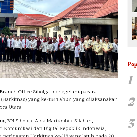
Pop
1
 Branch Office Sibolga menggelar upacara
2
 (Harkitnas) yang ke-118 Tahun yang dilaksanakan
era Utara.
3
g BRI Sibolga, Alda Martumbur Silaban,
 Komunikasi dan Digital Republik Indonesia,
peringatan Harkitnas ke-118 yang jatuh pada 20