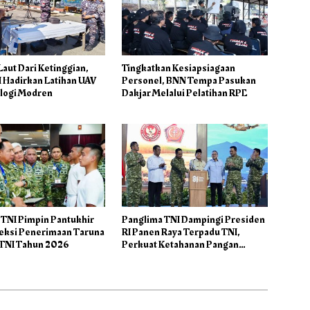
aut Dari Ketinggian,
Tingkatkan Kesiapsiagaan
I Hadirkan Latihan UAV
Personel, BNN Tempa Pasukan
logi Modren
Dakjar Melalui Pelatihan RPE
 TNI Pimpin Pantukhir
Panglima TNI Dampingi Presiden
leksi Penerimaan Taruna
RI Panen Raya Terpadu TNI,
TNI Tahun 2026
Perkuat Ketahanan Pangan
Nasional