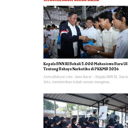
Kepala BNN RI Bekali 5.000 Mahasiswa Baru UI
Tentang Bahaya Narkotika di PKKMB 2026
AtensiRakyat.com : Jawa Barat – Kepala BNN RI, Suyud
Seto, memberikan kuliah umum mengenai…