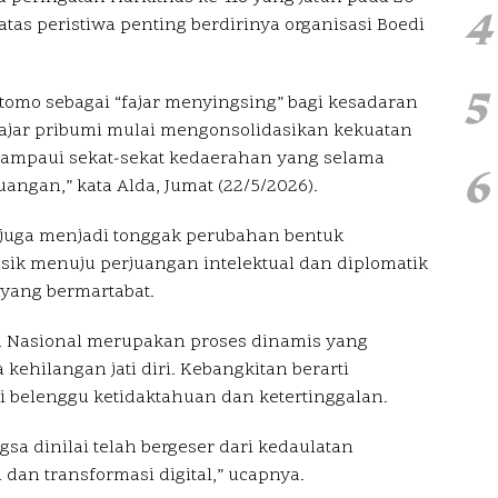
4
as peristiwa penting berdirinya organisasi Boedi
5
tomo sebagai “fajar menyingsing” bagi kesadaran
lajar pribumi mulai mengonsolidasikan kekuatan
elampaui sekat-sekat kedaerahan yang selama
6
angan,” kata Alda, Jumat (22/5/2026).
juga menjadi tonggak perubahan bentuk
isik menuju perjuangan intelektual dan diplomatik
yang bermartabat.
an Nasional merupakan proses dinamis yang
ehilangan jati diri. Kebangkitan berarti
i belenggu ketidaktahuan dan ketertinggalan.
a dinilai telah bergeser dari kedaulatan
 dan transformasi digital,” ucapnya.