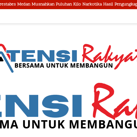
an Puluhan Kilo Narkotika Hasil Pengungkapan Jaringan Internasiona