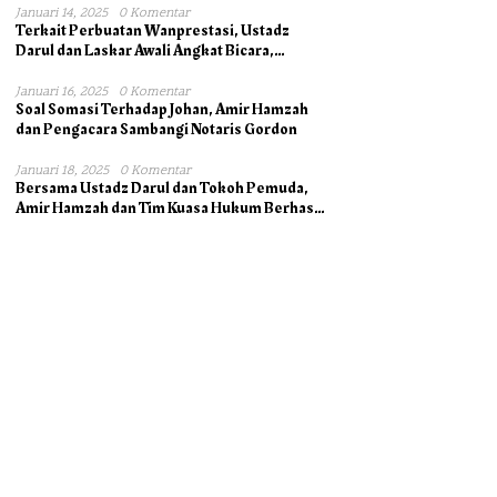
Januari 14, 2025
0 Komentar
Terkait Perbuatan Wanprestasi, Ustadz
Darul dan Laskar Awali Angkat Bicara,
Dukung Ahli Waris bersama Pengacara
Januari 16, 2025
0 Komentar
Soal Somasi Terhadap Johan, Amir Hamzah
dan Pengacara Sambangi Notaris Gordon
Januari 18, 2025
0 Komentar
Bersama Ustadz Darul dan Tokoh Pemuda,
Amir Hamzah dan Tim Kuasa Hukum Berhasil
Mengambil Asli Alas Hak Surat Tanah