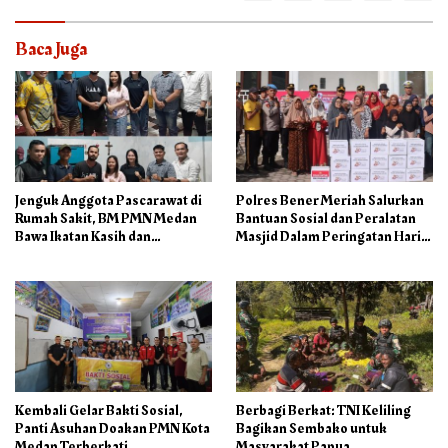
Baca Juga
Jenguk Anggota Pascarawat di
Polres Bener Meriah Salurkan
Rumah Sakit, BM PMN Medan
Bantuan Sosial dan Peralatan
Bawa Ikatan Kasih dan
Masjid Dalam Peringatan Hari
Kepedulian
Bhayangkara ke-80
Kembali Gelar Bakti Sosial,
Berbagi Berkat: TNI Keliling
Panti Asuhan Doakan PMN Kota
Bagikan Sembako untuk
Medan Terberkati
Masyarakat Papua