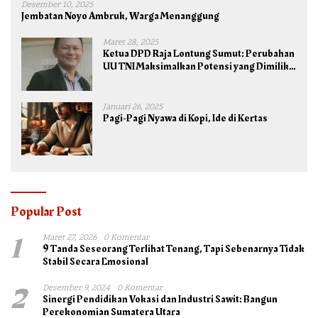
Desember 10, 2025
Jembatan Noyo Ambruk, Warga Menanggung
Maret 28, 2025
Ketua DPD Raja Lontung Sumut: Perubahan
UU TNI Maksimalkan Potensi yang Dimiliki
TNI untuk Kepentingan Negara dan Bangsa
Januari 26, 2025
Pagi-Pagi Nyawa di Kopi, Ide di Kertas
Popular Post
1
Maret 27, 2026
0 Komentar
9 Tanda Seseorang Terlihat Tenang, Tapi Sebenarnya Tidak
Stabil Secara Emosional
2
Desember 9, 2024
0 Komentar
Sinergi Pendidikan Vokasi dan Industri Sawit: Bangun
Perekonomian Sumatera Utara