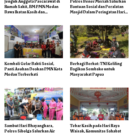
Jenguk Anggota Pascarawat di
Polres Bener Meriah Salurkan
Rumah Sakit, BM PMN Medan
Bantuan Sosial dan Peralatan
Bawa Ikatan Kasih dan
Masjid Dalam Peringatan Hari
Kepedulian
Bhayangkara ke-80
Kembali Gelar Bakti Sosial,
Berbagi Berkat: TNI Keliling
Panti Asuhan Doakan PMN Kota
Bagikan Sembako untuk
Medan Terberkati
Masyarakat Papua
Sambut Hari Bhayangkara,
Tebar Kasih pada Hari Raya
Polres Sibolga Salurkan Air
Waisak, Komunitas Sahabat