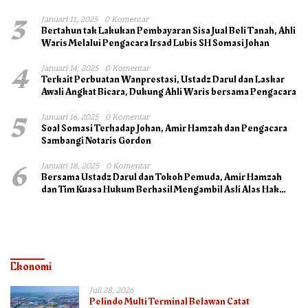
3
Januari 11, 2025
0 Komentar
Bertahun tak Lakukan Pembayaran Sisa Jual Beli Tanah, Ahli
Waris Melalui Pengacara Irsad Lubis SH Somasi Johan
4
Januari 14, 2025
0 Komentar
Terkait Perbuatan Wanprestasi, Ustadz Darul dan Laskar
Awali Angkat Bicara, Dukung Ahli Waris bersama Pengacara
5
Januari 16, 2025
0 Komentar
Soal Somasi Terhadap Johan, Amir Hamzah dan Pengacara
Sambangi Notaris Gordon
6
Januari 18, 2025
0 Komentar
Bersama Ustadz Darul dan Tokoh Pemuda, Amir Hamzah
dan Tim Kuasa Hukum Berhasil Mengambil Asli Alas Hak
Surat Tanah
Ekonomi
Juli 28, 2026
Pelindo Multi Terminal Belawan Catat