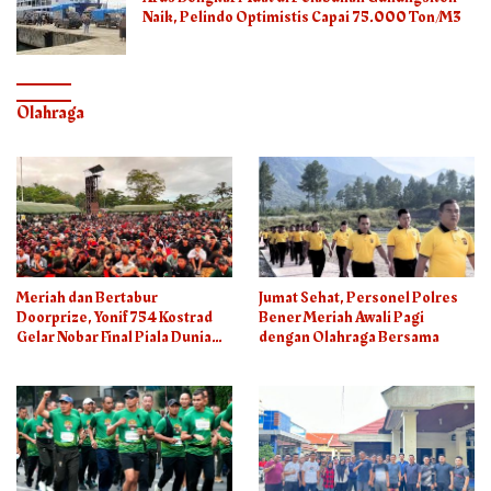
Naik, Pelindo Optimistis Capai 75.000 Ton/M3
Olahraga
Meriah dan Bertabur
Jumat Sehat, Personel Polres
Doorprize, Yonif 754 Kostrad
Bener Meriah Awali Pagi
Gelar Nobar Final Piala Dunia
dengan Olahraga Bersama
2026