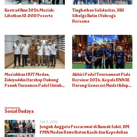
Kostrad Run 2026 Meriah:
Tingkatkan Solidaritas, BRI
Libatkan 10.000 Peserta
Sibolga Rutin Olahraga
Bersama
Meriahkan HUT Medan,
Akhiri Padel Tournament Piala
Zakiyuddin Harahap Dukung
Bersinar 2026, Kepala BNN RI
Penuh Turnamen Padel Untuk
Dorong Generasi Muda Hidup
Semua
Sehat
Sosial Budaya
Juli 3, 2026
Jenguk Anggota Pascarawat di Rumah Sakit, BM
PMN Medan Bawa Ikatan Kasih dan Kepedulian