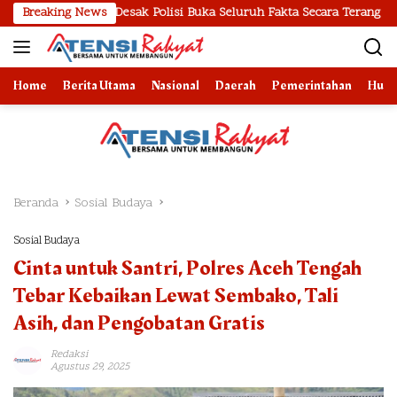
Langsung
mut Desak Polisi Buka Seluruh Fakta Secara Terang Benderang
Breaking News
ke
konten
Home
Berita Utama
Nasional
Daerah
Pemerintahan
Huk
Beranda
Sosial Budaya
Sosial Budaya
Cinta untuk Santri, Polres Aceh Tengah
Tebar Kebaikan Lewat Sembako, Tali
Asih, dan Pengobatan Gratis
Redaksi
Agustus 29, 2025