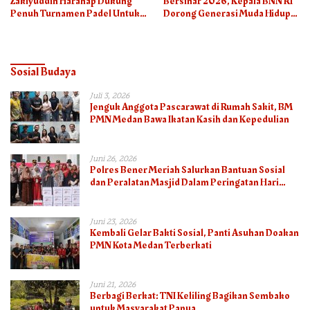
Zakiyuddin Harahap Dukung
Bersinar 2026, Kepala BNN RI
Penuh Turnamen Padel Untuk
Dorong Generasi Muda Hidup
Semua
Sehat
Sosial Budaya
Juli 3, 2026
Jenguk Anggota Pascarawat di Rumah Sakit, BM
PMN Medan Bawa Ikatan Kasih dan Kepedulian
Juni 26, 2026
Polres Bener Meriah Salurkan Bantuan Sosial
dan Peralatan Masjid Dalam Peringatan Hari
Bhayangkara ke-80
Juni 23, 2026
Kembali Gelar Bakti Sosial, Panti Asuhan Doakan
PMN Kota Medan Terberkati
Juni 21, 2026
Berbagi Berkat: TNI Keliling Bagikan Sembako
untuk Masyarakat Papua