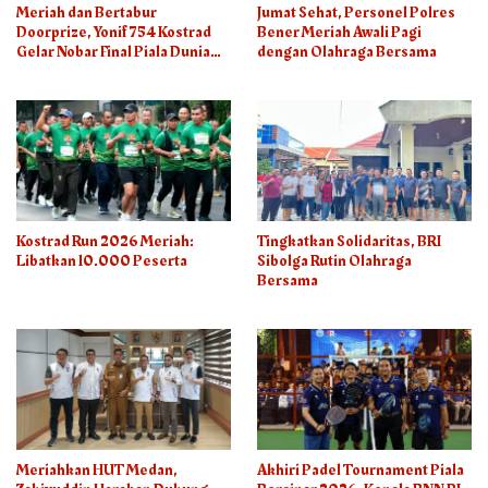
Meriah dan Bertabur
Jumat Sehat, Personel Polres
Doorprize, Yonif 754 Kostrad
Bener Meriah Awali Pagi
Gelar Nobar Final Piala Dunia
dengan Olahraga Bersama
2026
Kostrad Run 2026 Meriah:
Tingkatkan Solidaritas, BRI
Libatkan 10.000 Peserta
Sibolga Rutin Olahraga
Bersama
Meriahkan HUT Medan,
Akhiri Padel Tournament Piala