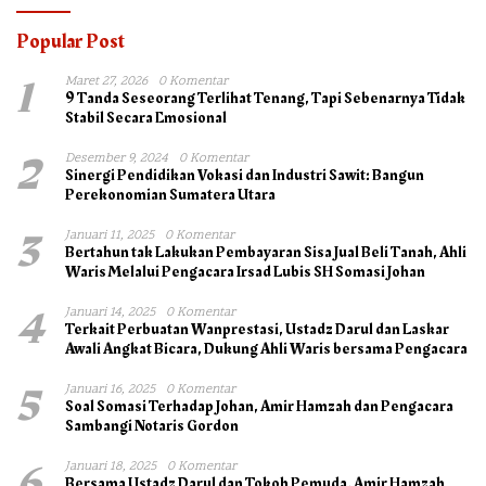
Popular Post
1
Maret 27, 2026
0 Komentar
9 Tanda Seseorang Terlihat Tenang, Tapi Sebenarnya Tidak
Stabil Secara Emosional
2
Desember 9, 2024
0 Komentar
Sinergi Pendidikan Vokasi dan Industri Sawit: Bangun
Perekonomian Sumatera Utara
3
Januari 11, 2025
0 Komentar
Bertahun tak Lakukan Pembayaran Sisa Jual Beli Tanah, Ahli
Waris Melalui Pengacara Irsad Lubis SH Somasi Johan
4
Januari 14, 2025
0 Komentar
Terkait Perbuatan Wanprestasi, Ustadz Darul dan Laskar
Awali Angkat Bicara, Dukung Ahli Waris bersama Pengacara
5
Januari 16, 2025
0 Komentar
Soal Somasi Terhadap Johan, Amir Hamzah dan Pengacara
Sambangi Notaris Gordon
6
Januari 18, 2025
0 Komentar
Bersama Ustadz Darul dan Tokoh Pemuda, Amir Hamzah