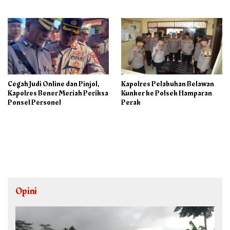
Sebagai Ketua PAC PP
Cegah Judi Online dan Pinjol,
Kapolres Pelabuhan Belawan
Kapolres Bener Meriah Periksa
Kunker ke Polsek Hamparan
Ponsel Personel
Perak
Opini