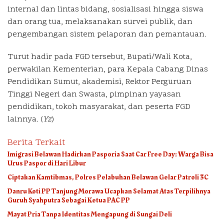
internal dan lintas bidang, sosialisasi hingga siswa
dan orang tua, melaksanakan survei publik, dan
pengembangan sistem pelaporan dan pemantauan.
Turut hadir pada FGD tersebut, Bupati/Wali Kota,
perwakilan Kementerian, para Kepala Cabang Dinas
Pendidikan Sumut, akademisi, Rektor Perguruan
Tinggi Negeri dan Swasta, pimpinan yayasan
pendidikan, tokoh masyarakat, dan peserta FGD
lainnya. (
Yz
)
Berita Terkait
Imigrasi Belawan Hadirkan Pasporia Saat Car Free Day: Warga Bisa
Urus Paspor di Hari Libur
Ciptakan Kamtibmas, Polres Pelabuhan Belawan Gelar Patroli 3C
Danru Koti PP Tanjung Morawa Ucapkan Selamat Atas Terpilihnya
Guruh Syahputra Sebagai Ketua PAC PP
Mayat Pria Tanpa Identitas Mengapung di Sungai Deli