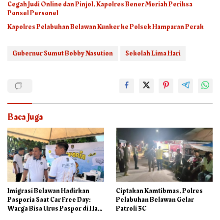
Cegah Judi Online dan Pinjol, Kapolres Bener Meriah Periksa
Ponsel Personel
Kapolres Pelabuhan Belawan Kunker ke Polsek Hamparan Perak
Gubernur Sumut Bobby Nasution
Sekolah Lima Hari
Baca Juga
Imigrasi Belawan Hadirkan
Ciptakan Kamtibmas, Polres
Pasporia Saat Car Free Day:
Pelabuhan Belawan Gelar
Warga Bisa Urus Paspor di Hari
Patroli 3C
Libur