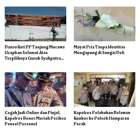
Danru Koti PP Tanjung Morawa
Mayat Pria Tanpa Identitas
Ucapkan Selamat Atas
Mengapung di Sungai Deli
Terpilihnya Guruh Syahputra
Sebagai Ketua PAC PP
Cegah Judi Online dan Pinjol,
Kapolres Pelabuhan Belawan
Kapolres Bener Meriah Periksa
Kunker ke Polsek Hamparan
Ponsel Personel
Perak