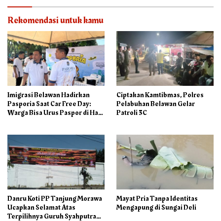
Rekomendasi untuk kamu
Imigrasi Belawan Hadirkan
Ciptakan Kamtibmas, Polres
Pasporia Saat Car Free Day:
Pelabuhan Belawan Gelar
Warga Bisa Urus Paspor di Hari
Patroli 3C
Libur
Danru Koti PP Tanjung Morawa
Mayat Pria Tanpa Identitas
Ucapkan Selamat Atas
Mengapung di Sungai Deli
Terpilihnya Guruh Syahputra