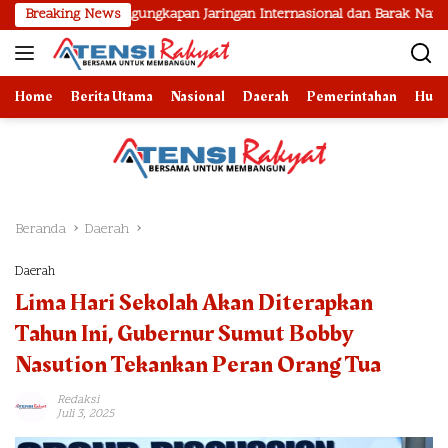
Langsung
l Pengungkapan Jaringan Internasional dan Barak Narkoba
Breaking News
2
ke
konten
Home
Berita Utama
Nasional
Daerah
Pemerintahan
Huk
Beranda
Daerah
Daerah
Lima Hari Sekolah Akan Diterapkan
Tahun Ini, Gubernur Sumut Bobby
Nasution Tekankan Peran Orang Tua
Redaksi
Juli 3, 2025