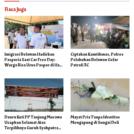
Baca Juga
Imigrasi Belawan Hadirkan
Ciptakan Kamtibmas, Polres
Pasporia Saat Car Free Day:
Pelabuhan Belawan Gelar
Warga Bisa Urus Paspor di Hari
Patroli 3C
Libur
Danru Koti PP Tanjung Morawa
Mayat Pria Tanpa Identitas
Ucapkan Selamat Atas
Mengapung di Sungai Deli
Terpilihnya Guruh Syahputra
Sebagai Ketua PAC PP