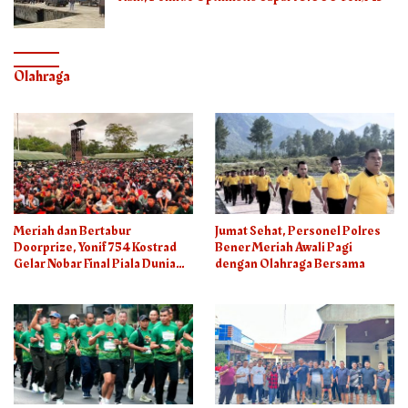
Olahraga
Meriah dan Bertabur
Jumat Sehat, Personel Polres
Doorprize, Yonif 754 Kostrad
Bener Meriah Awali Pagi
Gelar Nobar Final Piala Dunia
dengan Olahraga Bersama
2026