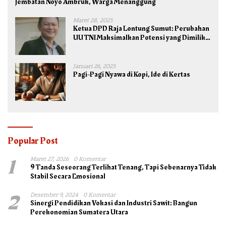
Jembatan Noyo Ambruk, Warga Menanggung
Maret 28, 2025
Ketua DPD Raja Lontung Sumut: Perubahan
UU TNI Maksimalkan Potensi yang Dimiliki
TNI untuk Kepentingan Negara dan Bangsa
Januari 26, 2025
Pagi-Pagi Nyawa di Kopi, Ide di Kertas
Popular Post
1
Maret 27, 2026
0 Komentar
9 Tanda Seseorang Terlihat Tenang, Tapi Sebenarnya Tidak
Stabil Secara Emosional
2
Desember 9, 2024
0 Komentar
Sinergi Pendidikan Vokasi dan Industri Sawit: Bangun
Perekonomian Sumatera Utara