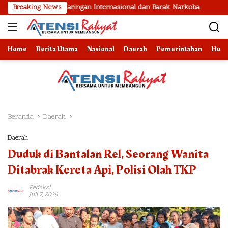
Langsung
pan Jaringan Internasional dan Barak Narkoba
Breaking News
2 Bulan Lapo
ke
konten
Home
Berita Utama
Nasional
Daerah
Pemerintahan
Huk
Beranda
Daerah
Daerah
Duduk di Bantalan Rel, Seorang Wanita
Ditabrak Kereta Api, Polisi Olah TKP
Redaksi
Juli 7, 2026