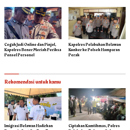
Cegah Judi Online dan Pinjol,
Kapolres Pelabuhan Belawan
Kapolres Bener Meriah Periksa
Kunker ke Polsek Hamparan
Ponsel Personel
Perak
Rekomendasi untuk kamu
Imigrasi Belawan Hadirkan
Ciptakan Kamtibmas, Polres