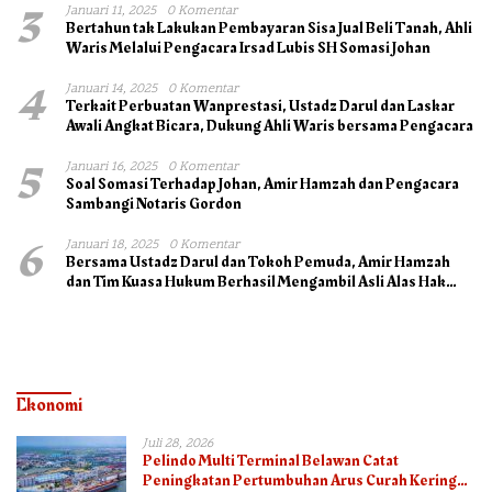
3
Januari 11, 2025
0 Komentar
Bertahun tak Lakukan Pembayaran Sisa Jual Beli Tanah, Ahli
Waris Melalui Pengacara Irsad Lubis SH Somasi Johan
4
Januari 14, 2025
0 Komentar
Terkait Perbuatan Wanprestasi, Ustadz Darul dan Laskar
Awali Angkat Bicara, Dukung Ahli Waris bersama Pengacara
5
Januari 16, 2025
0 Komentar
Soal Somasi Terhadap Johan, Amir Hamzah dan Pengacara
Sambangi Notaris Gordon
6
Januari 18, 2025
0 Komentar
Bersama Ustadz Darul dan Tokoh Pemuda, Amir Hamzah
dan Tim Kuasa Hukum Berhasil Mengambil Asli Alas Hak
Surat Tanah
Ekonomi
Juli 28, 2026
Pelindo Multi Terminal Belawan Catat
Peningkatan Pertumbuhan Arus Curah Kering