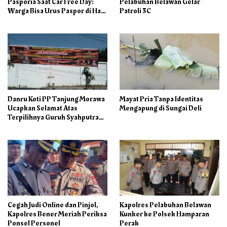
Pasporia Saat Car Free Day:
Pelabuhan Belawan Gelar
Warga Bisa Urus Paspor di Hari
Patroli 3C
Libur
Danru Koti PP Tanjung Morawa
Mayat Pria Tanpa Identitas
Ucapkan Selamat Atas
Mengapung di Sungai Deli
Terpilihnya Guruh Syahputra
Sebagai Ketua PAC PP
Cegah Judi Online dan Pinjol,
Kapolres Pelabuhan Belawan
Kapolres Bener Meriah Periksa
Kunker ke Polsek Hamparan
Ponsel Personel
Perak