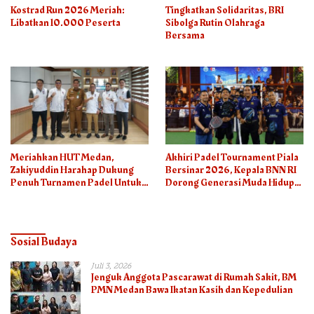
Kostrad Run 2026 Meriah:
Tingkatkan Solidaritas, BRI
Libatkan 10.000 Peserta
Sibolga Rutin Olahraga
Bersama
Meriahkan HUT Medan,
Akhiri Padel Tournament Piala
Zakiyuddin Harahap Dukung
Bersinar 2026, Kepala BNN RI
Penuh Turnamen Padel Untuk
Dorong Generasi Muda Hidup
Semua
Sehat
Sosial Budaya
Juli 3, 2026
Jenguk Anggota Pascarawat di Rumah Sakit, BM
PMN Medan Bawa Ikatan Kasih dan Kepedulian