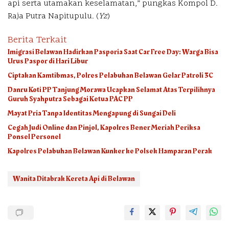
api serta utamakan keselamatan,” pungkas Kompol D.
Raja Putra Napitupulu. (
Yz
)
Berita Terkait
Imigrasi Belawan Hadirkan Pasporia Saat Car Free Day: Warga Bisa
Urus Paspor di Hari Libur
Ciptakan Kamtibmas, Polres Pelabuhan Belawan Gelar Patroli 3C
Danru Koti PP Tanjung Morawa Ucapkan Selamat Atas Terpilihnya
Guruh Syahputra Sebagai Ketua PAC PP
Mayat Pria Tanpa Identitas Mengapung di Sungai Deli
Cegah Judi Online dan Pinjol, Kapolres Bener Meriah Periksa
Ponsel Personel
Kapolres Pelabuhan Belawan Kunker ke Polsek Hamparan Perak
Wanita Ditabrak Kereta Api di Belawan