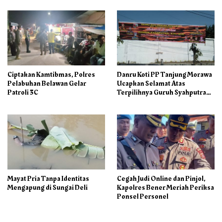
Ciptakan Kamtibmas, Polres
Danru Koti PP Tanjung Morawa
Pelabuhan Belawan Gelar
Ucapkan Selamat Atas
Patroli 3C
Terpilihnya Guruh Syahputra
Sebagai Ketua PAC PP
Mayat Pria Tanpa Identitas
Cegah Judi Online dan Pinjol,
Mengapung di Sungai Deli
Kapolres Bener Meriah Periksa
Ponsel Personel