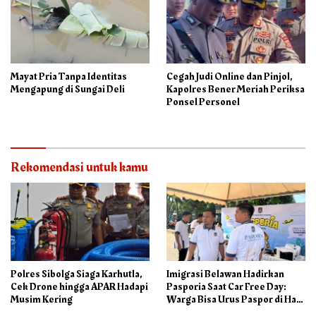
Mayat Pria Tanpa Identitas
Cegah Judi Online dan Pinjol,
Mengapung di Sungai Deli
Kapolres Bener Meriah Periksa
Ponsel Personel
Rekomendasi untuk kamu
Polres Sibolga Siaga Karhutla,
Imigrasi Belawan Hadirkan
Cek Drone hingga APAR Hadapi
Pasporia Saat Car Free Day:
Musim Kering
Warga Bisa Urus Paspor di Hari
Libur