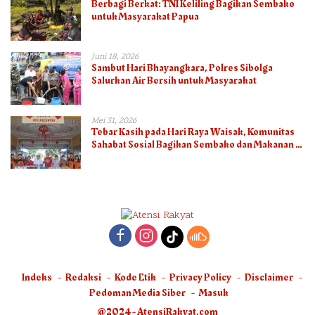
Berbagi Berkat: TNI Keliling Bagikan Sembako
untuk Masyarakat Papua
Juni 18, 2026
Sambut Hari Bhayangkara, Polres Sibolga
Salurkan Air Bersih untuk Masyarakat
Mei 31, 2026
Tebar Kasih pada Hari Raya Waisak, Komunitas
Sahabat Sosial Bagikan Sembako dan Makanan di
Panti Jompo Hisosu
Indeks
Redaksi
Kode Etik
Privacy Policy
Disclaimer
Pedoman Media Siber
Masuk
@2024 - AtensiRakyat.com