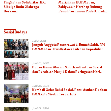
Tingkatkan Solidaritas, BRI
Meriahkan HUT Medan,
Sibolga Rutin Olahraga
Zakiyuddin Harahap Dukung
Bersama
Penuh Turnamen Padel Untuk
Semua
Sosial Budaya
Juli 3, 2026
Jenguk Anggota Pascarawat di Rumah Sakit, BM
PMN Medan Bawa Ikatan Kasih dan Kepedulian
Juni 26, 2026
Polres Bener Meriah Salurkan Bantuan Sosial
dan Peralatan Masjid Dalam Peringatan Hari
Bhayangkara ke-80
Juni 23, 2026
Kembali Gelar Bakti Sosial, Panti Asuhan Doakan
PMN Kota Medan Terberkati
Juni 21, 2026