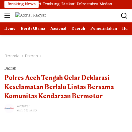
Langsung
l Kereta Api Tembung ‘Disikat’ Polrestabes Medan
Breaking News
Bank Indon
ke
konten
Home
Berita Utama
Nasional
Daerah
Pemerintahan
Huk
Beranda
Daerah
Daerah
Polres Aceh Tengah Gelar Deklarasi
Keselamatan Berlalu Lintas Bersama
Komunitas Kendaraan Bermotor
Redaksi
Juni 18, 2025