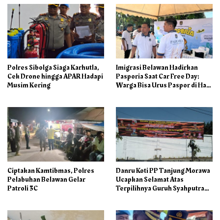
Polres Sibolga Siaga Karhutla,
Imigrasi Belawan Hadirkan
Cek Drone hingga APAR Hadapi
Pasporia Saat Car Free Day:
Musim Kering
Warga Bisa Urus Paspor di Hari
Libur
Ciptakan Kamtibmas, Polres
Danru Koti PP Tanjung Morawa
Pelabuhan Belawan Gelar
Ucapkan Selamat Atas
Patroli 3C
Terpilihnya Guruh Syahputra
Sebagai Ketua PAC PP