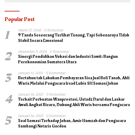
Popular Post
1
Maret 27, 2026
0 Komentar
9 Tanda Seseorang Terlihat Tenang, Tapi Sebenarnya Tidak
Stabil Secara Emosional
2
Desember 9, 2024
0 Komentar
Sinergi Pendidikan Vokasi dan Industri Sawit: Bangun
Perekonomian Sumatera Utara
3
Januari 11, 2025
0 Komentar
Bertahun tak Lakukan Pembayaran Sisa Jual Beli Tanah, Ahli
Waris Melalui Pengacara Irsad Lubis SH Somasi Johan
4
Januari 14, 2025
0 Komentar
Terkait Perbuatan Wanprestasi, Ustadz Darul dan Laskar
Awali Angkat Bicara, Dukung Ahli Waris bersama Pengacara
5
Januari 16, 2025
0 Komentar
Soal Somasi Terhadap Johan, Amir Hamzah dan Pengacara
Sambangi Notaris Gordon