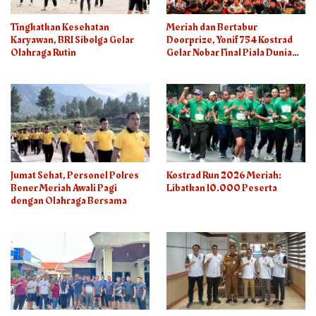
Tingkatkan Kesehatan
Meriah dan Bertabur
Karyawan, BRI Sibolga Gelar
Doorprize, Yonif 754 Kostrad
Olahraga Rutin
Gelar Nobar Final Piala Dunia
2026
Jumat Sehat, Personel Polres
Kostrad Run 2026 Meriah:
Bener Meriah Awali Pagi
Libatkan 10.000 Peserta
dengan Olahraga Bersama