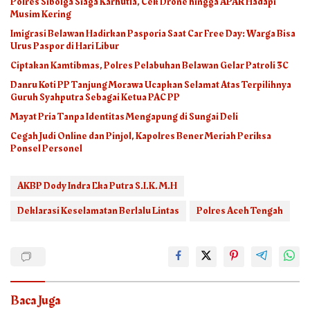
Polres Sibolga Siaga Karhutla, Cek Drone hingga APAR Hadapi
Musim Kering
Imigrasi Belawan Hadirkan Pasporia Saat Car Free Day: Warga Bisa
Urus Paspor di Hari Libur
Ciptakan Kamtibmas, Polres Pelabuhan Belawan Gelar Patroli 3C
Danru Koti PP Tanjung Morawa Ucapkan Selamat Atas Terpilihnya
Guruh Syahputra Sebagai Ketua PAC PP
Mayat Pria Tanpa Identitas Mengapung di Sungai Deli
Cegah Judi Online dan Pinjol, Kapolres Bener Meriah Periksa
Ponsel Personel
AKBP Dody Indra Eka Putra S.I.K. M.H
Deklarasi Keselamatan Berlalu Lintas
Polres Aceh Tengah
Baca Juga