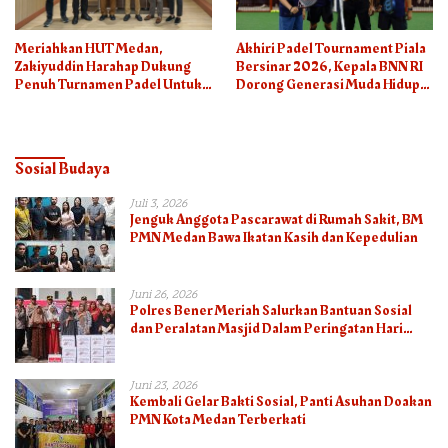
Meriahkan HUT Medan,
Akhiri Padel Tournament Piala
Zakiyuddin Harahap Dukung
Bersinar 2026, Kepala BNN RI
Penuh Turnamen Padel Untuk
Dorong Generasi Muda Hidup
Semua
Sehat
Sosial Budaya
Juli 3, 2026
Jenguk Anggota Pascarawat di Rumah Sakit, BM
PMN Medan Bawa Ikatan Kasih dan Kepedulian
Juni 26, 2026
Polres Bener Meriah Salurkan Bantuan Sosial
dan Peralatan Masjid Dalam Peringatan Hari
Bhayangkara ke-80
Juni 23, 2026
Kembali Gelar Bakti Sosial, Panti Asuhan Doakan
PMN Kota Medan Terberkati