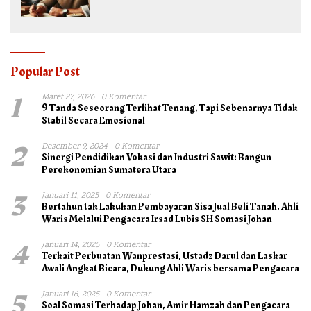
Popular Post
1
Maret 27, 2026
0 Komentar
9 Tanda Seseorang Terlihat Tenang, Tapi Sebenarnya Tidak
Stabil Secara Emosional
2
Desember 9, 2024
0 Komentar
Sinergi Pendidikan Vokasi dan Industri Sawit: Bangun
Perekonomian Sumatera Utara
3
Januari 11, 2025
0 Komentar
Bertahun tak Lakukan Pembayaran Sisa Jual Beli Tanah, Ahli
Waris Melalui Pengacara Irsad Lubis SH Somasi Johan
4
Januari 14, 2025
0 Komentar
Terkait Perbuatan Wanprestasi, Ustadz Darul dan Laskar
Awali Angkat Bicara, Dukung Ahli Waris bersama Pengacara
5
Januari 16, 2025
0 Komentar
Soal Somasi Terhadap Johan, Amir Hamzah dan Pengacara