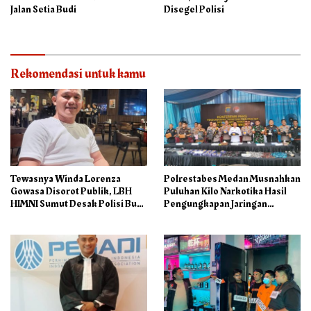
Jalan Setia Budi
Disegel Polisi
Rekomendasi untuk kamu
Tewasnya Winda Lorenza
Polrestabes Medan Musnahkan
Gowasa Disorot Publik, LBH
Puluhan Kilo Narkotika Hasil
HIMNI Sumut Desak Polisi Buka
Pengungkapan Jaringan
Seluruh Fakta Secara Terang
Internasional dan Barak
Benderang
Narkoba