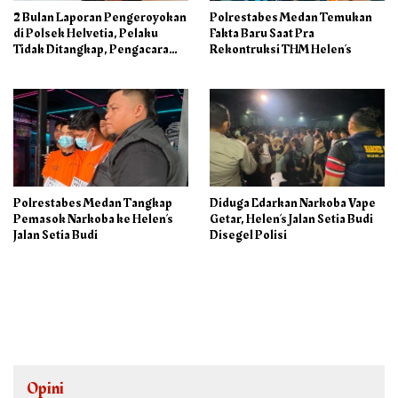
2 Bulan Laporan Pengeroyokan
Polrestabes Medan Temukan
di Polsek Helvetia, Pelaku
Fakta Baru Saat Pra
Tidak Ditangkap, Pengacara
Rekontruksi THM Helen’s
Korban: Penyidik Lamban
Menangani Perkara
Polrestabes Medan Tangkap
Diduga Edarkan Narkoba Vape
Pemasok Narkoba ke Helen’s
Getar, Helen’s Jalan Setia Budi
Jalan Setia Budi
Disegel Polisi
Opini