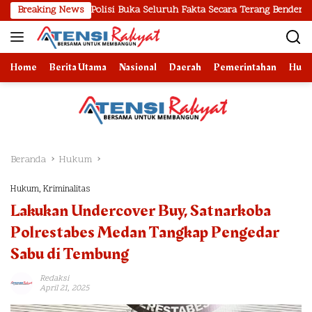
Langsung
ak Polisi Buka Seluruh Fakta Secara Terang Benderang
Breaking News
Pol
ke
konten
Home
Berita Utama
Nasional
Daerah
Pemerintahan
Huk
Beranda
Hukum
Hukum
,
Kriminalitas
Lakukan Undercover Buy, Satnarkoba
Polrestabes Medan Tangkap Pengedar
Sabu di Tembung
Redaksi
April 21, 2025