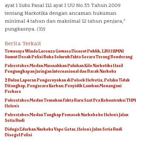
ayat 1 Subs Pasal 112 ayat 1 UU No.35 Tahun 2009
tentang Narkotika dengan ancaman hukuman
minimal 4 tahun dan maksimal 12 tahun penjara,”
pungkasnya. (
Yz
)
Berita Terkait
Tewasnya Winda Lorenza Gowasa Disorot Publik, LBH HIMNI
Sumut Desak Polisi Buka Seluruh Fakta Secara Terang Benderang
Polrestabes Medan Musnahkan Puluhan Kilo Narkotika Hasil
Pengungkapan Jaringan Internasional dan Barak Narkoba
2 Bulan Laporan Pengeroyokan di Polsek Helvetia, Pelaku Tidak
Ditangkap, Pengacara Korban: Penyidik Lamban Menangani
Perkara
Polrestabes Medan Temukan Fakta Baru Saat Pra Rekontruksi THM
Helen’s
Polrestabes Medan Tangkap Pemasok Narkoba ke Helen’s Jalan
Setia Budi
Diduga Edarkan Narkoba Vape Getar, Helen’s Jalan Setia Budi
Disegel Polisi