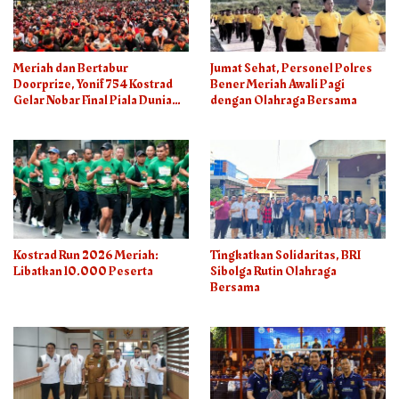
Meriah dan Bertabur
Jumat Sehat, Personel Polres
Doorprize, Yonif 754 Kostrad
Bener Meriah Awali Pagi
Gelar Nobar Final Piala Dunia
dengan Olahraga Bersama
2026
Kostrad Run 2026 Meriah:
Tingkatkan Solidaritas, BRI
Libatkan 10.000 Peserta
Sibolga Rutin Olahraga
Bersama