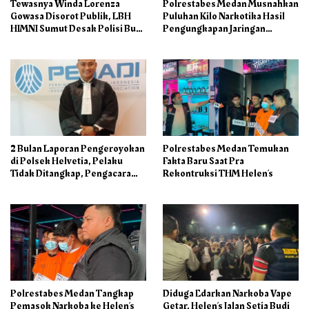
Tewasnya Winda Lorenza
Polrestabes Medan Musnahkan
Gowasa Disorot Publik, LBH
Puluhan Kilo Narkotika Hasil
HIMNI Sumut Desak Polisi Buka
Pengungkapan Jaringan
Seluruh Fakta Secara Terang
Internasional dan Barak
Benderang
Narkoba
2 Bulan Laporan Pengeroyokan
Polrestabes Medan Temukan
di Polsek Helvetia, Pelaku
Fakta Baru Saat Pra
Tidak Ditangkap, Pengacara
Rekontruksi THM Helen’s
Korban: Penyidik Lamban
Menangani Perkara
Polrestabes Medan Tangkap
Diduga Edarkan Narkoba Vape
Pemasok Narkoba ke Helen’s
Getar, Helen’s Jalan Setia Budi