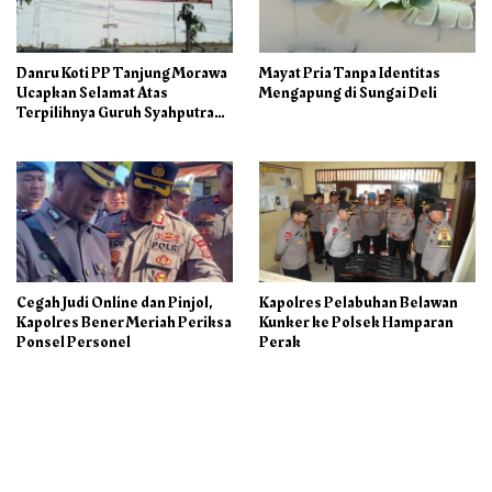
Danru Koti PP Tanjung Morawa
Mayat Pria Tanpa Identitas
Ucapkan Selamat Atas
Mengapung di Sungai Deli
Terpilihnya Guruh Syahputra
Sebagai Ketua PAC PP
Cegah Judi Online dan Pinjol,
Kapolres Pelabuhan Belawan
Kapolres Bener Meriah Periksa
Kunker ke Polsek Hamparan
Ponsel Personel
Perak