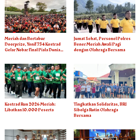
Meriah dan Bertabur
Jumat Sehat, Personel Polres
Doorprize, Yonif 754 Kostrad
Bener Meriah Awali Pagi
Gelar Nobar Final Piala Dunia
dengan Olahraga Bersama
2026
Kostrad Run 2026 Meriah:
Tingkatkan Solidaritas, BRI
Libatkan 10.000 Peserta
Sibolga Rutin Olahraga
Bersama