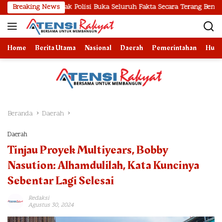
Langsung
esak Polisi Buka Seluruh Fakta Secara Terang Benderang
Breaking News
P
ke
konten
Home
Berita Utama
Nasional
Daerah
Pemerintahan
Huk
Beranda
Daerah
Daerah
Tinjau Proyek Multiyears, Bobby
Nasution: Alhamdulilah, Kata Kuncinya
Sebentar Lagi Selesai
Redaksi
Agustus 30, 2024