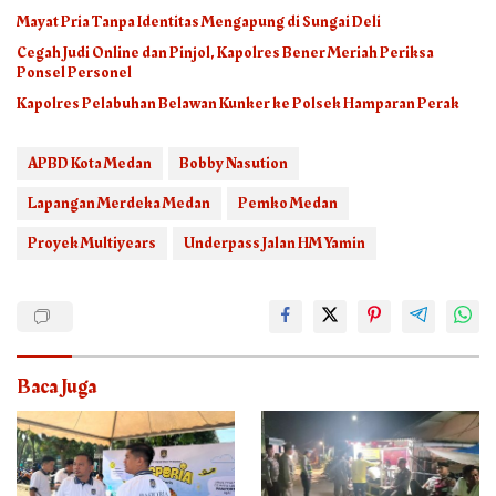
Mayat Pria Tanpa Identitas Mengapung di Sungai Deli
Cegah Judi Online dan Pinjol, Kapolres Bener Meriah Periksa
Ponsel Personel
Kapolres Pelabuhan Belawan Kunker ke Polsek Hamparan Perak
APBD Kota Medan
Bobby Nasution
Lapangan Merdeka Medan
Pemko Medan
Proyek Multiyears
Underpass Jalan HM Yamin
Baca Juga