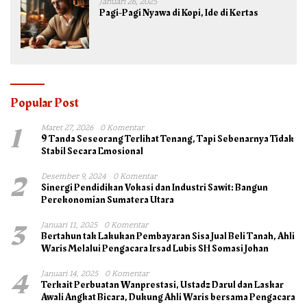
Januari 26, 2025
Pagi-Pagi Nyawa di Kopi, Ide di Kertas
Popular Post
1
Maret 27, 2026
0 Komentar
9 Tanda Seseorang Terlihat Tenang, Tapi Sebenarnya Tidak
Stabil Secara Emosional
2
Desember 9, 2024
0 Komentar
Sinergi Pendidikan Vokasi dan Industri Sawit: Bangun
Perekonomian Sumatera Utara
3
Januari 11, 2025
0 Komentar
Bertahun tak Lakukan Pembayaran Sisa Jual Beli Tanah, Ahli
Waris Melalui Pengacara Irsad Lubis SH Somasi Johan
4
Januari 14, 2025
0 Komentar
Terkait Perbuatan Wanprestasi, Ustadz Darul dan Laskar
Awali Angkat Bicara, Dukung Ahli Waris bersama Pengacara