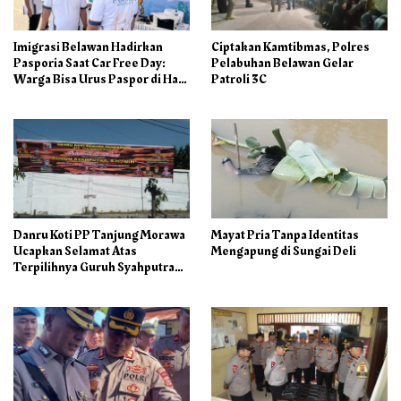
Imigrasi Belawan Hadirkan
Ciptakan Kamtibmas, Polres
Pasporia Saat Car Free Day:
Pelabuhan Belawan Gelar
Warga Bisa Urus Paspor di Hari
Patroli 3C
Libur
Danru Koti PP Tanjung Morawa
Mayat Pria Tanpa Identitas
Ucapkan Selamat Atas
Mengapung di Sungai Deli
Terpilihnya Guruh Syahputra
Sebagai Ketua PAC PP