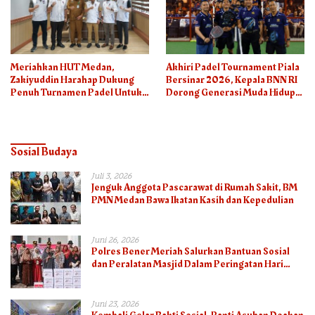
Meriahkan HUT Medan,
Akhiri Padel Tournament Piala
Zakiyuddin Harahap Dukung
Bersinar 2026, Kepala BNN RI
Penuh Turnamen Padel Untuk
Dorong Generasi Muda Hidup
Semua
Sehat
Sosial Budaya
Juli 3, 2026
Jenguk Anggota Pascarawat di Rumah Sakit, BM
PMN Medan Bawa Ikatan Kasih dan Kepedulian
Juni 26, 2026
Polres Bener Meriah Salurkan Bantuan Sosial
dan Peralatan Masjid Dalam Peringatan Hari
Bhayangkara ke-80
Juni 23, 2026