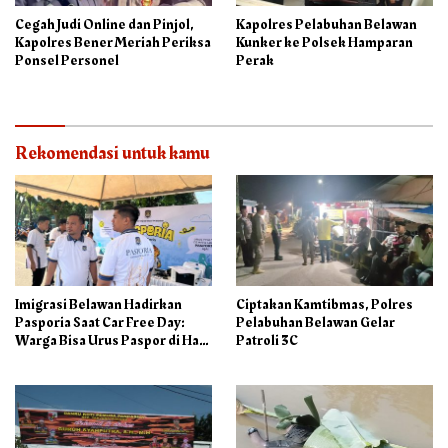
Cegah Judi Online dan Pinjol,
Kapolres Pelabuhan Belawan
Kapolres Bener Meriah Periksa
Kunker ke Polsek Hamparan
Ponsel Personel
Perak
Rekomendasi untuk kamu
Imigrasi Belawan Hadirkan
Ciptakan Kamtibmas, Polres
Pasporia Saat Car Free Day:
Pelabuhan Belawan Gelar
Warga Bisa Urus Paspor di Hari
Patroli 3C
Libur