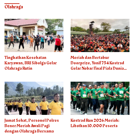
Olahraga
Tingkatkan Kesehatan
Meriah dan Bertabur
Karyawan, BRI Sibolga Gelar
Doorprize, Yonif 754 Kostrad
Olahraga Rutin
Gelar Nobar Final Piala Dunia
2026
Jumat Sehat, Personel Polres
Kostrad Run 2026 Meriah:
Bener Meriah Awali Pagi
Libatkan 10.000 Peserta
dengan Olahraga Bersama