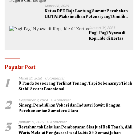
Maret 28, 2025
Ketua DPD Raja Lontung Sumut: Perubahan
UU TNI Maksimalkan Potensi yang Dimiliki
TNI untuk Kepentingan Negara dan Bangsa
Januari 26, 2025
Pagi-Pagi Nyawa di
Kopi, Ide di Kertas
Popular Post
1
Maret 27, 2026
0 Komentar
9 Tanda Seseorang Terlihat Tenang, Tapi Sebenarnya Tidak
Stabil Secara Emosional
2
Desember 9, 2024
0 Komentar
Sinergi Pendidikan Vokasi dan Industri Sawit: Bangun
Perekonomian Sumatera Utara
3
Januari 11, 2025
0 Komentar
Bertahun tak Lakukan Pembayaran Sisa Jual Beli Tanah, Ahli
Waris Melalui Pengacara Irsad Lubis SH Somasi Johan