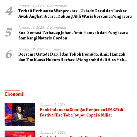
4
Januari 14, 2025
0 Komentar
Terkait Perbuatan Wanprestasi, Ustadz Darul dan Laskar
Awali Angkat Bicara, Dukung Ahli Waris bersama Pengacara
5
Januari 16, 2025
0 Komentar
Soal Somasi Terhadap Johan, Amir Hamzah dan Pengacara
Sambangi Notaris Gordon
6
Januari 18, 2025
0 Komentar
Bersama Ustadz Darul dan Tokoh Pemuda, Amir Hamzah
dan Tim Kuasa Hukum Berhasil Mengambil Asli Alas Hak
Surat Tanah
Ekonomi
Agustus 9, 2026
Bank Indonesia Sibolga: Penjualan UMKM di
Festival Tao Toba Joujou Capai 6 Miliar
Agustus 9, 2026