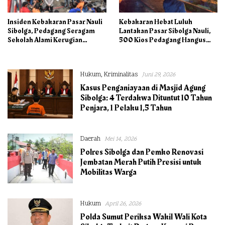
Insiden Kebakaran Pasar Nauli
Kebakaran Hebat Luluh
Sibolga, Pedagang Seragam
Lantakan Pasar Sibolga Nauli,
Sekolah Alami Kerugian
500 Kios Pedagang Hangus
Ratusan Juta
Dilalap Api
Hukum
,
Kriminalitas
Juni 29, 2026
Kasus Penganiayaan di Masjid Agung
Sibolga: 4 Terdakwa Dituntut 10 Tahun
Penjara, 1 Pelaku 1,5 Tahun
Daerah
Mei 14, 2026
Polres Sibolga dan Pemko Renovasi
Jembatan Merah Putih Presisi untuk
Mobilitas Warga
Hukum
April 26, 2026
Polda Sumut Periksa Wakil Wali Kota