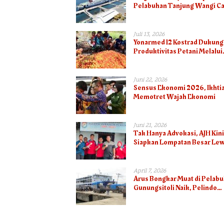
Pelabuhan Tanjung Wangi Ca
Pertumbuhan Positif pada
Semester I – 2026
Juli 13, 2026
Yonarmed 12 Kostrad Dukung
Produktivitas Petani Melalui
Panen Tomat Bersama Warg
Juni 22, 2026
Sensus Ekonomi 2026, Ikhti
Memotret Wajah Ekonomi
Juni 21, 2026
Tak Hanya Advokasi, AJH Kini
Siapkan Lompatan Besar Lew
Ekonomi Kreatif UMKM
April 7, 2026
Arus Bongkar Muat di Pelab
Gunungsitoli Naik, Pelindo
Optimistis Capai 75.000 To