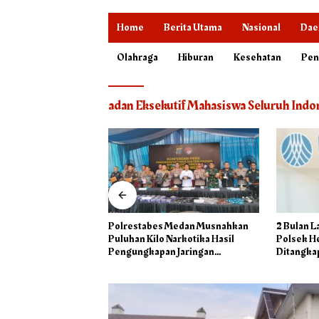
Home
Berita Utama
Nasional
Dae
Olahraga
Hiburan
Kesehatan
Pen
adan Eksekutif Mahasiswa Seluruh Indo
 Medan Musnahkan
2 Bulan Laporan Pengeroyokan di
Polresta
Narkotika Hasil
Polsek Helvetia, Pelaku Tidak
Fakta Bar
n Jaringan
Ditangkap, Pengacara Korban:
THM Hele
l dan Barak Narkoba
Penyidik Lamban Menangani
Perkara