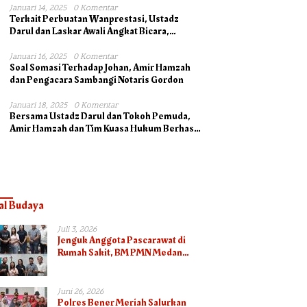
Januari 14, 2025
0 Komentar
Terkait Perbuatan Wanprestasi, Ustadz
Darul dan Laskar Awali Angkat Bicara,
Dukung Ahli Waris bersama Pengacara
Januari 16, 2025
0 Komentar
Soal Somasi Terhadap Johan, Amir Hamzah
dan Pengacara Sambangi Notaris Gordon
Januari 18, 2025
0 Komentar
Bersama Ustadz Darul dan Tokoh Pemuda,
Amir Hamzah dan Tim Kuasa Hukum Berhasil
Mengambil Asli Alas Hak Surat Tanah
al Budaya
Juli 3, 2026
Jenguk Anggota Pascarawat di
Rumah Sakit, BM PMN Medan
Bawa Ikatan Kasih dan Kepedulian
Juni 26, 2026
Polres Bener Meriah Salurkan