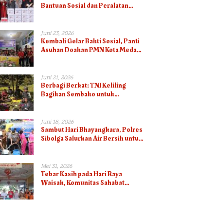
Bantuan Sosial dan Peralatan
Masjid Dalam Peringatan Hari
Bhayangkara ke-80
Juni 23, 2026
Kembali Gelar Bakti Sosial, Panti
Asuhan Doakan PMN Kota Medan
Terberkati
Juni 21, 2026
Berbagi Berkat: TNI Keliling
Bagikan Sembako untuk
Masyarakat Papua
Juni 18, 2026
Sambut Hari Bhayangkara, Polres
Sibolga Salurkan Air Bersih untuk
Masyarakat
Mei 31, 2026
Tebar Kasih pada Hari Raya
Waisak, Komunitas Sahabat
Sosial Bagikan Sembako dan
Makanan di Panti Jompo Hisosu