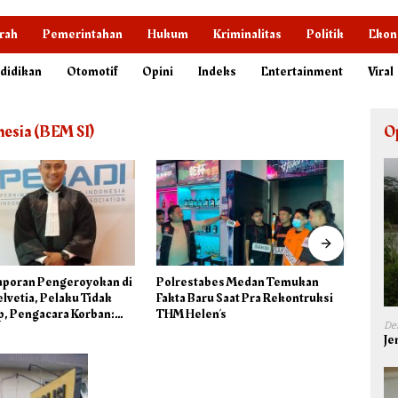
rah
Pemerintahan
Hukum
Kriminalitas
Politik
Ekon
didikan
Otomotif
Opini
Indeks
Entertainment
Viral
nesia (BEM SI)
O
bes Medan Temukan
Polrestabes Medan Tangkap
Didug
u Saat Pra Rekontruksi
Pemasok Narkoba ke Helen’s
Getar,
n’s
Jalan Setia Budi
Diseg
De
Je