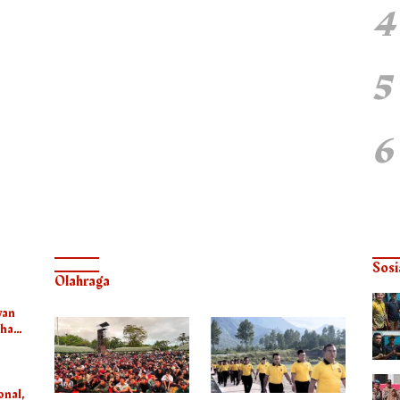
4
5
6
Sosi
Olahraga
wan
uhan
ester
onal,