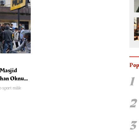
Pop
 Masjid
1
uhan Oknum
 sport milik
2
3