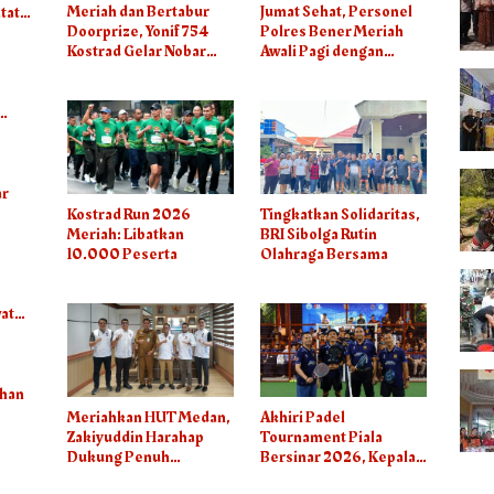
Meriah dan Bertabur
Jumat Sehat, Personel
tat
Doorprize, Yonif 754
Polres Bener Meriah
Kostrad Gelar Nobar
Awali Pagi dengan
Final Piala Dunia 2026
Olahraga Bersama
a
ar
Kostrad Run 2026
Tingkatkan Solidaritas,
Meriah: Libatkan
BRI Sibolga Rutin
10.000 Peserta
Olahraga Bersama
at
uhan
Meriahkan HUT Medan,
Akhiri Padel
n/M3
Zakiyuddin Harahap
Tournament Piala
Dukung Penuh
Bersinar 2026, Kepala
Turnamen Padel Untuk
BNN RI Dorong