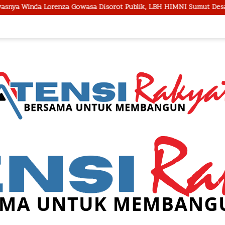
orenza Gowasa Disorot Publik, LBH HIMNI Sumut Desak Polisi Buka 