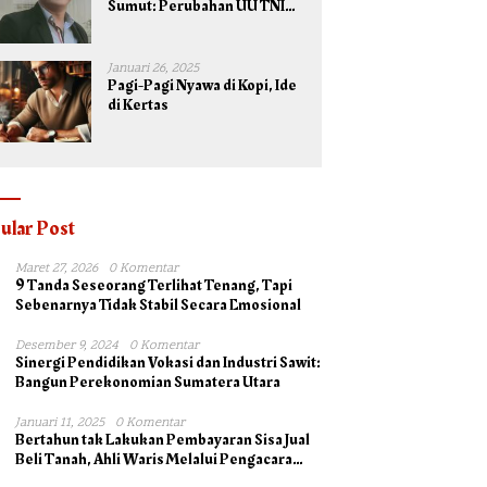
Sumut: Perubahan UU TNI
Maksimalkan Potensi yang
Dimiliki TNI untuk
Kepentingan Negara dan
Januari 26, 2025
Bangsa
Pagi-Pagi Nyawa di Kopi, Ide
di Kertas
ular Post
Maret 27, 2026
0 Komentar
9 Tanda Seseorang Terlihat Tenang, Tapi
Sebenarnya Tidak Stabil Secara Emosional
Desember 9, 2024
0 Komentar
Sinergi Pendidikan Vokasi dan Industri Sawit:
Bangun Perekonomian Sumatera Utara
Januari 11, 2025
0 Komentar
Bertahun tak Lakukan Pembayaran Sisa Jual
Beli Tanah, Ahli Waris Melalui Pengacara
Irsad Lubis SH Somasi Johan