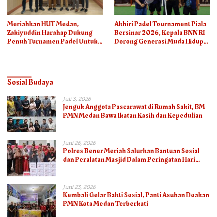
Meriahkan HUT Medan,
Akhiri Padel Tournament Piala
Zakiyuddin Harahap Dukung
Bersinar 2026, Kepala BNN RI
Penuh Turnamen Padel Untuk
Dorong Generasi Muda Hidup
Semua
Sehat
Sosial Budaya
Juli 3, 2026
Jenguk Anggota Pascarawat di Rumah Sakit, BM
PMN Medan Bawa Ikatan Kasih dan Kepedulian
Juni 26, 2026
Polres Bener Meriah Salurkan Bantuan Sosial
dan Peralatan Masjid Dalam Peringatan Hari
Bhayangkara ke-80
Juni 23, 2026
Kembali Gelar Bakti Sosial, Panti Asuhan Doakan
PMN Kota Medan Terberkati