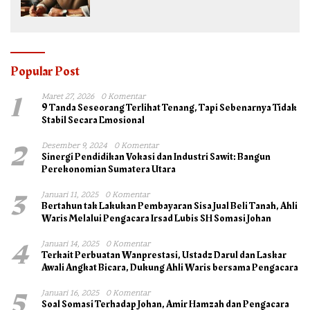
Popular Post
1
Maret 27, 2026
0 Komentar
9 Tanda Seseorang Terlihat Tenang, Tapi Sebenarnya Tidak
Stabil Secara Emosional
2
Desember 9, 2024
0 Komentar
Sinergi Pendidikan Vokasi dan Industri Sawit: Bangun
Perekonomian Sumatera Utara
3
Januari 11, 2025
0 Komentar
Bertahun tak Lakukan Pembayaran Sisa Jual Beli Tanah, Ahli
Waris Melalui Pengacara Irsad Lubis SH Somasi Johan
4
Januari 14, 2025
0 Komentar
Terkait Perbuatan Wanprestasi, Ustadz Darul dan Laskar
Awali Angkat Bicara, Dukung Ahli Waris bersama Pengacara
5
Januari 16, 2025
0 Komentar
Soal Somasi Terhadap Johan, Amir Hamzah dan Pengacara