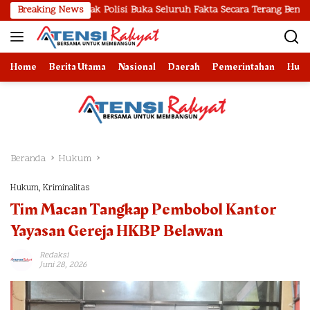
Langsung
esak Polisi Buka Seluruh Fakta Secara Terang Benderang
Breaking News
P
ke
konten
Home
Berita Utama
Nasional
Daerah
Pemerintahan
Huk
Beranda
Hukum
Hukum
,
Kriminalitas
Tim Macan Tangkap Pembobol Kantor
Yayasan Gereja HKBP Belawan
Redaksi
Juni 28, 2026