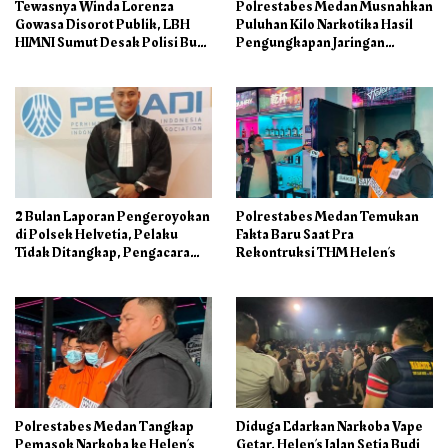
Tewasnya Winda Lorenza
Polrestabes Medan Musnahkan
Gowasa Disorot Publik, LBH
Puluhan Kilo Narkotika Hasil
HIMNI Sumut Desak Polisi Buka
Pengungkapan Jaringan
Seluruh Fakta Secara Terang
Internasional dan Barak
Benderang
Narkoba
2 Bulan Laporan Pengeroyokan
Polrestabes Medan Temukan
di Polsek Helvetia, Pelaku
Fakta Baru Saat Pra
Tidak Ditangkap, Pengacara
Rekontruksi THM Helen’s
Korban: Penyidik Lamban
Menangani Perkara
Polrestabes Medan Tangkap
Diduga Edarkan Narkoba Vape
Pemasok Narkoba ke Helen’s
Getar, Helen’s Jalan Setia Budi