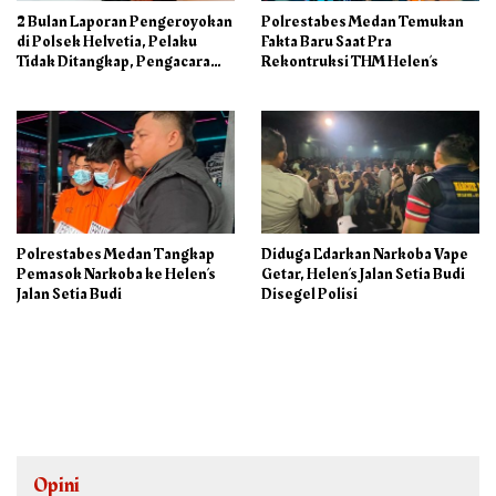
2 Bulan Laporan Pengeroyokan
Polrestabes Medan Temukan
di Polsek Helvetia, Pelaku
Fakta Baru Saat Pra
Tidak Ditangkap, Pengacara
Rekontruksi THM Helen’s
Korban: Penyidik Lamban
Menangani Perkara
Polrestabes Medan Tangkap
Diduga Edarkan Narkoba Vape
Pemasok Narkoba ke Helen’s
Getar, Helen’s Jalan Setia Budi
Jalan Setia Budi
Disegel Polisi
Opini