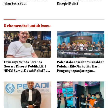
Jalan Setia Budi
Disegel Polisi
Rekomendasi untuk kamu
Tewasnya Winda Lorenza
Polrestabes Medan Musnahkan
Gowasa Disorot Publik, LBH
Puluhan Kilo Narkotika Hasil
HIMNI Sumut Desak Polisi Buka
Pengungkapan Jaringan
Seluruh Fakta Secara Terang
Internasional dan Barak
Benderang
Narkoba