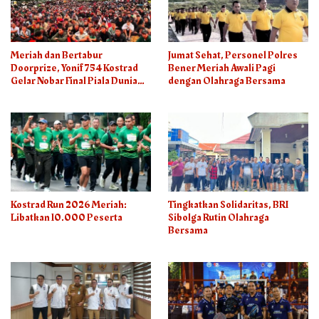
Meriah dan Bertabur
Jumat Sehat, Personel Polres
Doorprize, Yonif 754 Kostrad
Bener Meriah Awali Pagi
Gelar Nobar Final Piala Dunia
dengan Olahraga Bersama
2026
Kostrad Run 2026 Meriah:
Tingkatkan Solidaritas, BRI
Libatkan 10.000 Peserta
Sibolga Rutin Olahraga
Bersama