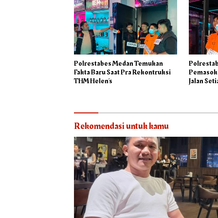
Polrestabes Medan Temukan
Polresta
Fakta Baru Saat Pra Rekontruksi
Pemasok 
THM Helen’s
Jalan Seti
Rekomendasi untuk kamu