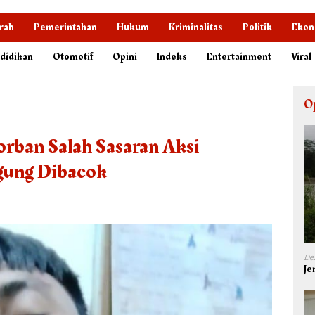
rah
Pemerintahan
Hukum
Kriminalitas
Politik
Ekon
didikan
Otomotif
Opini
Indeks
Entertainment
Viral
O
orban Salah Sasaran Aksi
gung Dibacok
De
Je