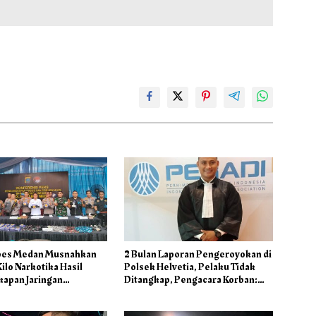
bes Medan Musnahkan
2 Bulan Laporan Pengeroyokan di
ilo Narkotika Hasil
Polsek Helvetia, Pelaku Tidak
apan Jaringan
Ditangkap, Pengacara Korban:
onal dan Barak Narkoba
Penyidik Lamban Menangani
Perkara