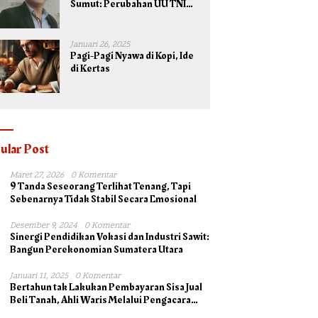
Sumut: Perubahan UU TNI
Maksimalkan Potensi yang
Dimiliki TNI untuk
Kepentingan Negara dan
Januari 26, 2025
Bangsa
Pagi-Pagi Nyawa di Kopi, Ide
di Kertas
ular Post
Maret 27, 2026
0 Komentar
9 Tanda Seseorang Terlihat Tenang, Tapi
Sebenarnya Tidak Stabil Secara Emosional
Desember 9, 2024
0 Komentar
Sinergi Pendidikan Vokasi dan Industri Sawit:
Bangun Perekonomian Sumatera Utara
Januari 11, 2025
0 Komentar
Bertahun tak Lakukan Pembayaran Sisa Jual
Beli Tanah, Ahli Waris Melalui Pengacara
Irsad Lubis SH Somasi Johan