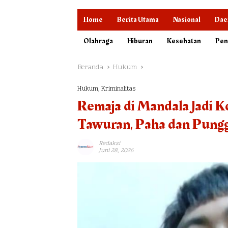
Home
Berita Utama
Nasional
Dae
Olahraga
Hiburan
Kesehatan
Pen
Beranda
Hukum
Hukum
,
Kriminalitas
Remaja di Mandala Jadi K
Tawuran, Paha dan Pung
Redaksi
Juni 28, 2026