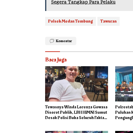
Segera Tangkap Para Pelaku
Polsek Medan Tembung
Tawuran
Komentar
Baca Juga
Tewasnya Winda Lorenza Gowasa
Polresta
Disorot Publik, LBH HIMNI Sumut
Puluhan K
Desak Polisi Buka Seluruh Fakta
Pengungk
Secara Terang Benderang
Internasi