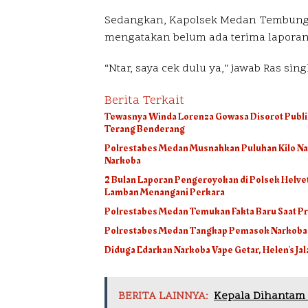
Sedangkan, Kapolsek Medan Tembung,
mengatakan belum ada terima laporan
“Ntar, saya cek dulu ya,” jawab Ras sing
Berita Terkait
Tewasnya Winda Lorenza Gowasa Disorot Publik
Terang Benderang
Polrestabes Medan Musnahkan Puluhan Kilo Nar
Narkoba
2 Bulan Laporan Pengeroyokan di Polsek Helvet
Lamban Menangani Perkara
Polrestabes Medan Temukan Fakta Baru Saat P
Polrestabes Medan Tangkap Pemasok Narkoba ke
Diduga Edarkan Narkoba Vape Getar, Helen’s Jala
BERITA LAINNYA:
Kepala Dihantam 