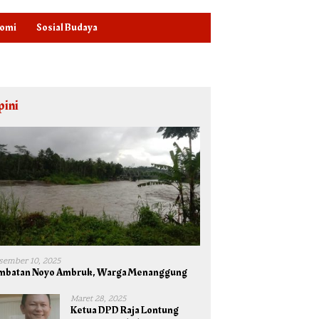
omi
Sosial Budaya
pini
sember 10, 2025
mbatan Noyo Ambruk, Warga Menanggung
Maret 28, 2025
Ketua DPD Raja Lontung