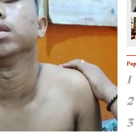
Pop
1
2
3