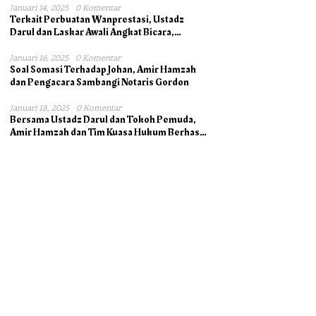
Januari 14, 2025
0 Komentar
Terkait Perbuatan Wanprestasi, Ustadz
Darul dan Laskar Awali Angkat Bicara,
Dukung Ahli Waris bersama Pengacara
Januari 16, 2025
0 Komentar
Soal Somasi Terhadap Johan, Amir Hamzah
dan Pengacara Sambangi Notaris Gordon
Januari 18, 2025
0 Komentar
Bersama Ustadz Darul dan Tokoh Pemuda,
Amir Hamzah dan Tim Kuasa Hukum Berhasil
Mengambil Asli Alas Hak Surat Tanah