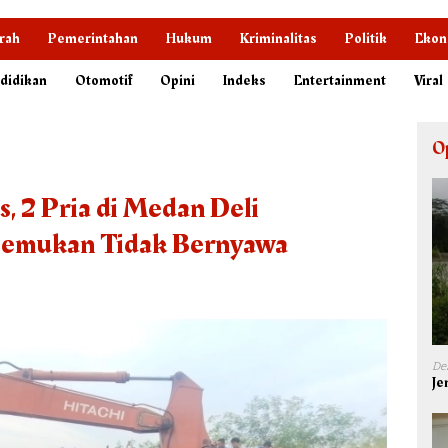
rah
Pemerintahan
Hukum
Kriminalitas
Politik
Ekon
didikan
Otomotif
Opini
Indeks
Entertainment
Viral
O
, 2 Pria di Medan Deli
temukan Tidak Bernyawa
De
Je