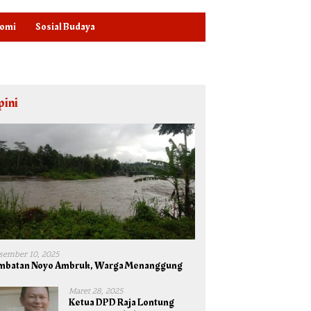
omi
Sosial Budaya
pini
sember 10, 2025
mbatan Noyo Ambruk, Warga Menanggung
Maret 28, 2025
Ketua DPD Raja Lontung