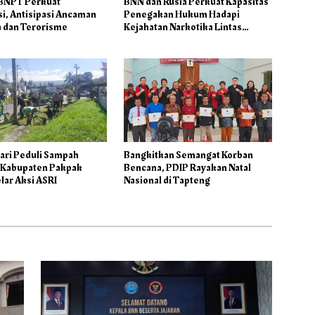
BNPT Perkuat
BNN dan Rusia Perkuat Kapasitas
i, Antisipasi Ancaman
Penegakan Hukum Hadapi
a dan Terorisme
Kejahatan Narkotika Lintas
Negara
ari Peduli Sampah
Bangkitkan Semangat Korban
, Kabupaten Pakpak
Bencana, PDIP Rayakan Natal
lar Aksi ASRI
Nasional di Tapteng