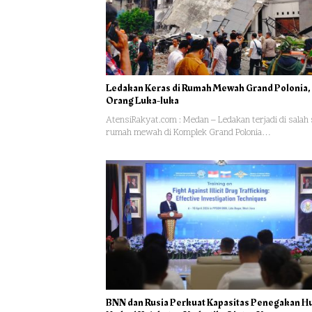
Ledakan Keras di Rumah Mewah Grand Polonia,
Orang Luka-luka
AtensiRakyat.com : Medan – Ledakan terjadi di salah
rumah mewah di Komplek Grand Polonia…
BNN dan Rusia Perkuat Kapasitas Penegakan 