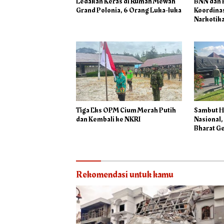
Ledakan Keras di Rumah Mewah
BNN dan 
Grand Polonia, 6 Orang Luka-luka
Koordinas
Narkotik
Tiga Eks OPM Cium Merah Putih
Sambut H
dan Kembali ke NKRI
Nasional
Bharat Ge
Rekomendasi untuk kamu