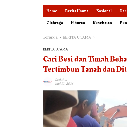
Home
Berita Utama
Nasional
Dae
Olahraga
Hiburan
Kesehatan
Pen
Beranda
BERITA UTAMA
BERITA UTAMA
Cari Besi dan Timah Bekas
Tertimbun Tanah dan Di
Redaksi
Mei 12, 2026