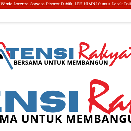
rot Publik, LBH HIMNI Sumut Desak Polisi Buka Seluruh Fakta Seca