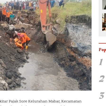
Pop
1
2
3
kitar Pajak Sore Kelurahan Mabar, Kecamatan