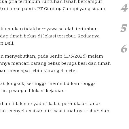
dua pria tertimbun runtuhan tanah bercampur
4
26) di areal pabrik PT Gunung Gahapi yang sudah
5
, ditemukan tidak bernyawa setelah tertimbun
dan timah bekas di lokasi tersebut. Keduanya
6
 Deli.
an menyebutkan, pada Senin (11/5/2026) malam
nya mencari barang bekas berupa besi dan timah
an mencapai lebih kurang 4 meter.
tau jongkok, sehingga menimbulkan rongga
 ucap warga dilokasi kejadian.
rban tidak menyadari kalau permukaan tanah
idak menyelamatkan diri saat tanahnya rubuh dan