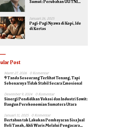
Sumut: Perubahan UU TNI
Maksimalkan Potensi yang
Dimiliki TNI untuk
Kepentingan Negara dan
Januari 26, 2025
Bangsa
Pagi-Pagi Nyawa di Kopi, Ide
di Kertas
ular Post
Maret 27, 2026
0 Komentar
9 Tanda Seseorang Terlihat Tenang, Tapi
Sebenarnya Tidak Stabil Secara Emosional
Desember 9, 2024
0 Komentar
Sinergi Pendidikan Vokasi dan Industri Sawit:
Bangun Perekonomian Sumatera Utara
Januari 11, 2025
0 Komentar
Bertahun tak Lakukan Pembayaran Sisa Jual
Beli Tanah, Ahli Waris Melalui Pengacara
Irsad Lubis SH Somasi Johan