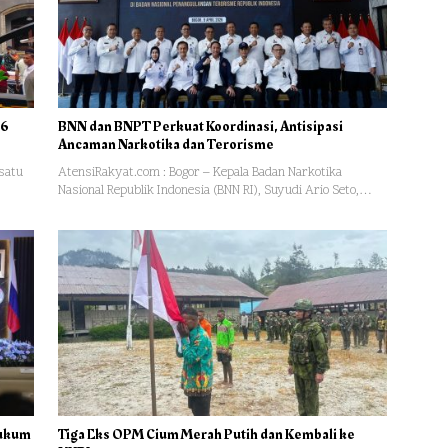
 6
BNN dan BNPT Perkuat Koordinasi, Antisipasi
Ancaman Narkotika dan Terorisme
 satu
AtensiRakyat.com : Bogor – Kepala Badan Narkotika
Nasional Republik Indonesia (BNN RI), Suyudi Ario Seto,…
Hukum
Tiga Eks OPM Cium Merah Putih dan Kembali ke