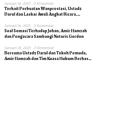
Januari 14, 2025
0 Komentar
Terkait Perbuatan Wanprestasi, Ustadz
Darul dan Laskar Awali Angkat Bicara,
Dukung Ahli Waris bersama Pengacara
Januari 16, 2025
0 Komentar
Soal Somasi Terhadap Johan, Amir Hamzah
dan Pengacara Sambangi Notaris Gordon
Januari 18, 2025
0 Komentar
Bersama Ustadz Darul dan Tokoh Pemuda,
Amir Hamzah dan Tim Kuasa Hukum Berhasil
Mengambil Asli Alas Hak Surat Tanah