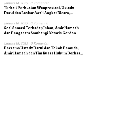
Januari 14, 2025
0 Komentar
Terkait Perbuatan Wanprestasi, Ustadz
Darul dan Laskar Awali Angkat Bicara,
Dukung Ahli Waris bersama Pengacara
Januari 16, 2025
0 Komentar
Soal Somasi Terhadap Johan, Amir Hamzah
dan Pengacara Sambangi Notaris Gordon
Januari 18, 2025
0 Komentar
Bersama Ustadz Darul dan Tokoh Pemuda,
Amir Hamzah dan Tim Kuasa Hukum Berhasil
Mengambil Asli Alas Hak Surat Tanah