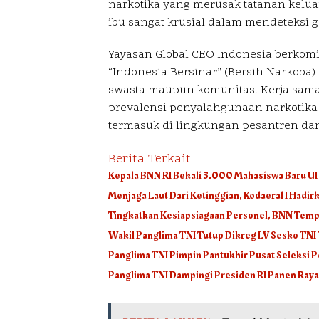
narkotika yang merusak tatanan kelu
ibu sangat krusial dalam mendeteksi 
Yayasan Global CEO Indonesia berko
“Indonesia Bersinar” (Bersih Narkoba) 
swasta maupun komunitas. Kerja sam
prevalensi penyalahgunaan narkotika 
termasuk di lingkungan pesantren da
Berita Terkait
Kepala BNN RI Bekali 5.000 Mahasiswa Baru U
Menjaga Laut Dari Ketinggian, Kodaeral I Hadi
Tingkatkan Kesiapsiagaan Personel, BNN Tempa
Wakil Panglima TNI Tutup Dikreg LV Sesko TNI
Panglima TNI Pimpin Pantukhir Pusat Seleksi
Panglima TNI Dampingi Presiden RI Panen Raya