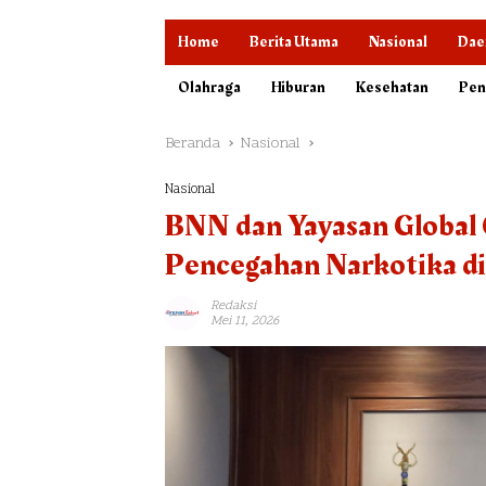
Home
Berita Utama
Nasional
Dae
Olahraga
Hiburan
Kesehatan
Pen
Beranda
Nasional
Nasional
BNN dan Yayasan Global 
Pencegahan Narkotika di
Redaksi
Mei 11, 2026