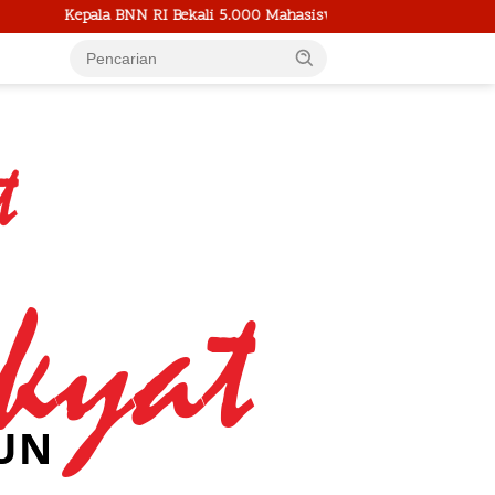
Bekali 5.000 Mahasiswa Baru UI Tentang Bahaya Narkotika di PKKMB