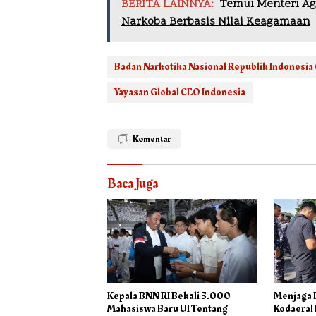
BERITA LAINNYA:
Temui Menteri Ag
Narkoba Berbasis Nilai Keagamaan
Badan Narkotika Nasional Republik Indonesia 
Yayasan Global CEO Indonesia
Komentar
Baca Juga
Kepala BNN RI Bekali 5.000
Menjaga L
Mahasiswa Baru UI Tentang
Kodaeral 