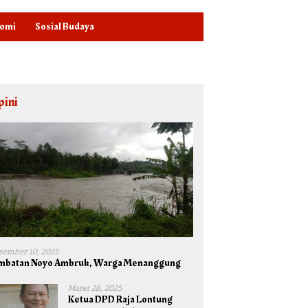
omi
Sosial Budaya
pini
sember 10, 2025
mbatan Noyo Ambruk, Warga Menanggung
Maret 28, 2025
Ketua DPD Raja Lontung