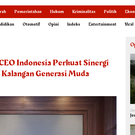
rah
Pemerintahan
Hukum
Kriminalitas
Politik
Ekon
didikan
Otomotif
Opini
Indeks
Entertainment
Viral
O
CEO Indonesia Perkuat Sinergi
 Kalangan Generasi Muda
De
Je