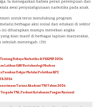
arga. Ia menegaskan bahwa peran perempuan dan
gejala awal penyalahgunaan narkotika pada anak.
mitmen untuk terus mendukung program
melalui berbagai aksi sosial dan edukasi di sektor
a ini diharapkan mampu menekan angka
yang kian masif di berbagai lapisan masyarakat,
n sekolah menengah. (
Yz
)
I Tentang Bahaya Narkotika di PKKMB 2026
rkan Latihan UAV Berteknologi Modren
 Pasukan Dakjar Melalui Pelatihan RPE
 TA 2026
 Penerimaan Taruna Akademi TNI Tahun 2026
 Terpadu TNI, Perkuat Ketahanan Pangan Nasional