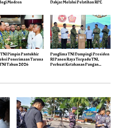
logi Modren
Dakjar Melalui Pelatihan RPE
 TNI Pimpin Pantukhir
Panglima TNI Dampingi Presiden
leksi Penerimaan Taruna
RI Panen Raya Terpadu TNI,
TNI Tahun 2026
Perkuat Ketahanan Pangan
Nasional