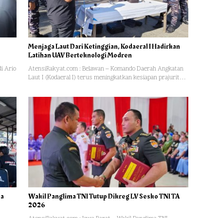
Menjaga Laut Dari Ketinggian, Kodaeral I Hadirkan
Latihan UAV Berteknologi Modren
i Ario
AtensiRakyat.com : Belawan – Komando Daerah Angkatan
Laut I (Kodaeral I) terus meningkatkan kesiapan prajurit…
pa
Wakil Panglima TNI Tutup Dikreg LV Sesko TNI TA
2026