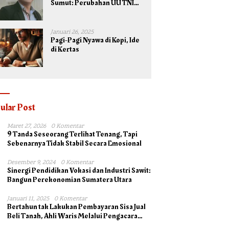
Sumut: Perubahan UU TNI
Maksimalkan Potensi yang
Dimiliki TNI untuk
Kepentingan Negara dan
Januari 26, 2025
Bangsa
Pagi-Pagi Nyawa di Kopi, Ide
di Kertas
ular Post
Maret 27, 2026
0 Komentar
9 Tanda Seseorang Terlihat Tenang, Tapi
Sebenarnya Tidak Stabil Secara Emosional
Desember 9, 2024
0 Komentar
Sinergi Pendidikan Vokasi dan Industri Sawit:
Bangun Perekonomian Sumatera Utara
Januari 11, 2025
0 Komentar
Bertahun tak Lakukan Pembayaran Sisa Jual
Beli Tanah, Ahli Waris Melalui Pengacara
Irsad Lubis SH Somasi Johan