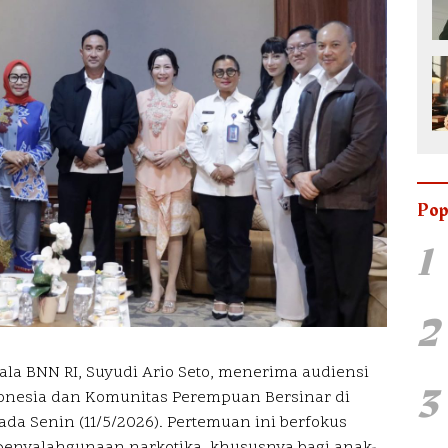
Pop
1
2
pala BNN RI, Suyudi Ario Seto, menerima audiensi
3
donesia dan Komunitas Perempuan Bersinar di
da Senin (11/5/2026). Pertemuan ini berfokus
penyalahgunaan narkotika, khususnya bagi anak-