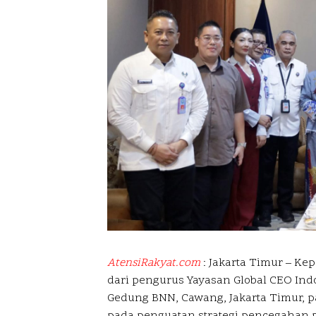
AtensiRakyat.com
: Jakarta Timur – Ke
dari pengurus Yayasan Global CEO In
Gedung BNN, Cawang, Jakarta Timur, pa
pada penguatan strategi pencegahan 