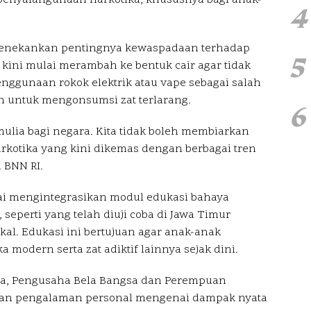
4
menekankan pentingnya kewaspadaan terhadap
5
kini mulai merambah ke bentuk cair agar tidak
enggunaan rokok elektrik atau vape sebagai salah
n untuk mengonsumsi zat terlarang.
6
ulia bagi negara. Kita tidak boleh membiarkan
arkotika yang kini dikemas dengan berbagai tren
a BNN RI.
lai mengintegrasikan modul edukasi bahaya
seperti yang telah diuji coba di Jawa Timur
kal. Edukasi ini bertujuan agar anak-anak
odern serta zat adiktif lainnya sejak dini.
sia, Pengusaha Bela Bangsa dan Perempuan
kan pengalaman personal mengenai dampak nyata