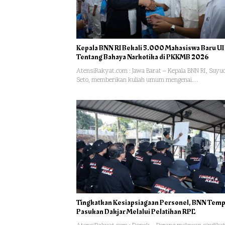
Kepala BNN RI Bekali 5.000 Mahasiswa Baru UI
Tentang Bahaya Narkotika di PKKMB 2026
AtensiRakyat.com : Jawa Barat – Kepala BNN RI, Suyud
Seto, memberikan kuliah umum mengenai…
Tingkatkan Kesiapsiagaan Personel, BNN Tem
Pasukan Dakjar Melalui Pelatihan RPE