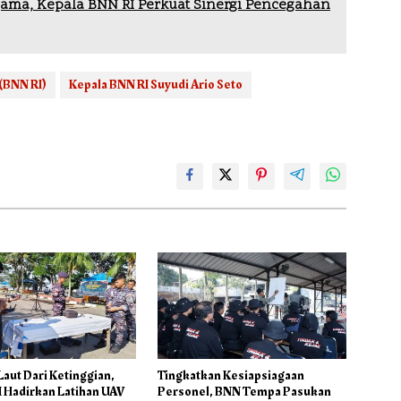
ama, Kepala BNN RI Perkuat Sinergi Pencegahan
(BNN RI)
Kepala BNN RI Suyudi Ario Seto
aut Dari Ketinggian,
Tingkatkan Kesiapsiagaan
I Hadirkan Latihan UAV
Personel, BNN Tempa Pasukan