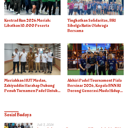
Kostrad Run 2026 Meriah:
Tingkatkan Solidaritas, BRI
Libatkan 10.000 Peserta
Sibolga Rutin Olahraga
Bersama
Meriahkan HUT Medan,
Akhiri Padel Tournament Piala
Zakiyuddin Harahap Dukung
Bersinar 2026, Kepala BNN RI
Penuh Turnamen Padel Untuk
Dorong Generasi Muda Hidup
Semua
Sehat
Sosial Budaya
Juli 3, 2026