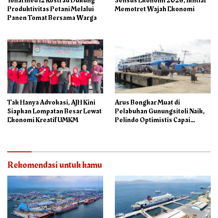
Yonarmed 12 Kostrad Dukung
Sensus Ekonomi 2026, Ikhtiar
Produktivitas Petani Melalui
Memotret Wajah Ekonomi
Panen Tomat Bersama Warga
Tak Hanya Advokasi, AJH Kini
Arus Bongkar Muat di
Siapkan Lompatan Besar Lewat
Pelabuhan Gunungsitoli Naik,
Ekonomi Kreatif UMKM
Pelindo Optimistis Capai
75.000 Ton/M3
Rekomendasi untuk kamu