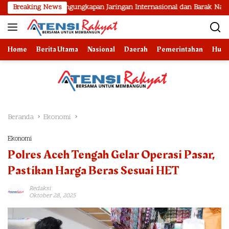
Langsung
il Pengungkapan Jaringan Internasional dan Barak Narkoba
Breaking News
ke
konten
Home
Berita Utama
Nasional
Daerah
Pemerintahan
Huk
Beranda
Ekonomi
Ekonomi
Polres Aceh Tengah Gelar Operasi Pasar,
Pastikan Harga Beras Sesuai HET
Redaksi
Oktober 28, 2025