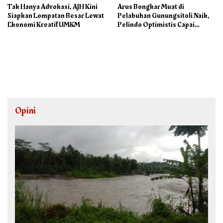
Tak Hanya Advokasi, AJH Kini
Arus Bongkar Muat di
Siapkan Lompatan Besar Lewat
Pelabuhan Gunungsitoli Naik,
Ekonomi Kreatif UMKM
Pelindo Optimistis Capai
75.000 Ton/M3
Opini