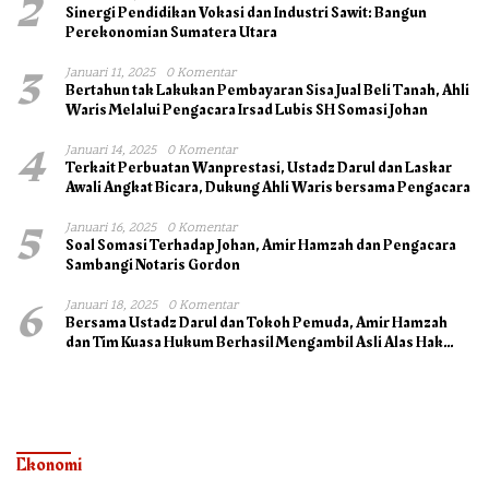
2
Sinergi Pendidikan Vokasi dan Industri Sawit: Bangun
Perekonomian Sumatera Utara
3
Januari 11, 2025
0 Komentar
Bertahun tak Lakukan Pembayaran Sisa Jual Beli Tanah, Ahli
Waris Melalui Pengacara Irsad Lubis SH Somasi Johan
4
Januari 14, 2025
0 Komentar
Terkait Perbuatan Wanprestasi, Ustadz Darul dan Laskar
Awali Angkat Bicara, Dukung Ahli Waris bersama Pengacara
5
Januari 16, 2025
0 Komentar
Soal Somasi Terhadap Johan, Amir Hamzah dan Pengacara
Sambangi Notaris Gordon
6
Januari 18, 2025
0 Komentar
Bersama Ustadz Darul dan Tokoh Pemuda, Amir Hamzah
dan Tim Kuasa Hukum Berhasil Mengambil Asli Alas Hak
Surat Tanah
Ekonomi