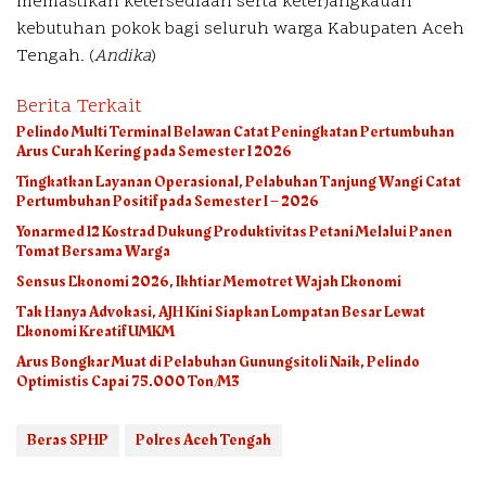
memastikan ketersediaan serta keterjangkauan
kebutuhan pokok bagi seluruh warga Kabupaten Aceh
Tengah. (
Andika
)
Berita Terkait
Pelindo Multi Terminal Belawan Catat Peningkatan Pertumbuhan
Arus Curah Kering pada Semester I 2026
Tingkatkan Layanan Operasional, Pelabuhan Tanjung Wangi Catat
Pertumbuhan Positif pada Semester I – 2026
Yonarmed 12 Kostrad Dukung Produktivitas Petani Melalui Panen
Tomat Bersama Warga
Sensus Ekonomi 2026, Ikhtiar Memotret Wajah Ekonomi
Tak Hanya Advokasi, AJH Kini Siapkan Lompatan Besar Lewat
Ekonomi Kreatif UMKM
Arus Bongkar Muat di Pelabuhan Gunungsitoli Naik, Pelindo
Optimistis Capai 75.000 Ton/M3
Beras SPHP
Polres Aceh Tengah