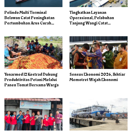
Pelindo Multi Terminal
Tingkatkan Layanan
Belawan Catat Peningkatan
Operasional, Pelabuhan
Pertumbuhan Arus Curah
Tanjung Wangi Catat
Kering pada Semester I 2026
Pertumbuhan Positif pada
Semester I – 2026
Yonarmed 12 Kostrad Dukung
Sensus Ekonomi 2026, Ikhtiar
Produktivitas Petani Melalui
Memotret Wajah Ekonomi
Panen Tomat Bersama Warga