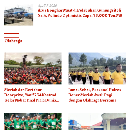
April 7, 2026
Arus Bongkar Muat di Pelabuhan Gunungsitoli
Naik, Pelindo Optimistis Capai 75.000 Ton/M3
Olahraga
Meriah dan Bertabur
Jumat Sehat, Personel Polres
Doorprize, Yonif 754 Kostrad
Bener Meriah Awali Pagi
Gelar Nobar Final Piala Dunia
dengan Olahraga Bersama
2026