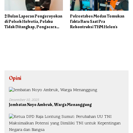
2 Bulan Laporan Pengeroyokan
Polrestabes Medan Temukan
di Polsek Helvetia, Pelaku
Fakta Baru Saat Pra
Tidak Ditangkap, Pengacara
Rekontruksi THM Helen’s
Korban: Penyidik Lamban
Menangani Perkara
Opini
Desember 10, 2025
Jembatan Noyo Ambruk, Warga Menanggung