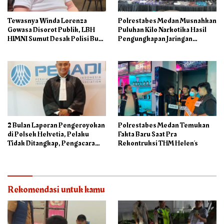
Tewasnya Winda Lorenza
Polrestabes Medan Musnahkan
Gowasa Disorot Publik, LBH
Puluhan Kilo Narkotika Hasil
HIMNI Sumut Desak Polisi Buka
Pengungkapan Jaringan
Seluruh Fakta Secara Terang
Internasional dan Barak
Benderang
Narkoba
2 Bulan Laporan Pengeroyokan
Polrestabes Medan Temukan
di Polsek Helvetia, Pelaku
Fakta Baru Saat Pra
Tidak Ditangkap, Pengacara
Rekontruksi THM Helen’s
Korban: Penyidik Lamban
Menangani Perkara
Rekomendasi untuk kamu