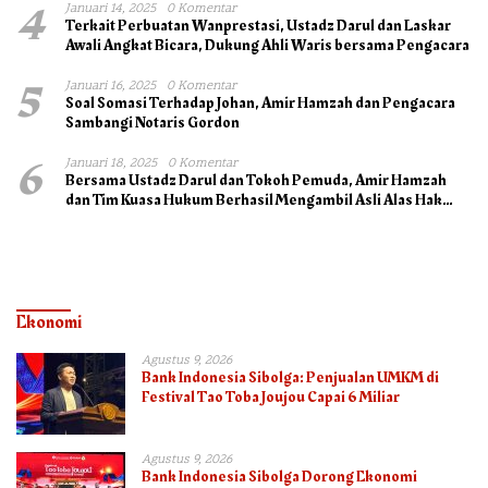
4
Januari 14, 2025
0 Komentar
Terkait Perbuatan Wanprestasi, Ustadz Darul dan Laskar
Awali Angkat Bicara, Dukung Ahli Waris bersama Pengacara
5
Januari 16, 2025
0 Komentar
Soal Somasi Terhadap Johan, Amir Hamzah dan Pengacara
Sambangi Notaris Gordon
6
Januari 18, 2025
0 Komentar
Bersama Ustadz Darul dan Tokoh Pemuda, Amir Hamzah
dan Tim Kuasa Hukum Berhasil Mengambil Asli Alas Hak
Surat Tanah
Ekonomi
Agustus 9, 2026
Bank Indonesia Sibolga: Penjualan UMKM di
Festival Tao Toba Joujou Capai 6 Miliar
Agustus 9, 2026
Bank Indonesia Sibolga Dorong Ekonomi