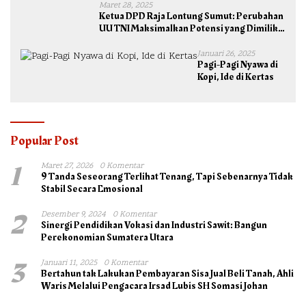
Maret 28, 2025
Ketua DPD Raja Lontung Sumut: Perubahan
UU TNI Maksimalkan Potensi yang Dimiliki
TNI untuk Kepentingan Negara dan Bangsa
Januari 26, 2025
Pagi-Pagi Nyawa di
Kopi, Ide di Kertas
Popular Post
1
Maret 27, 2026
0 Komentar
9 Tanda Seseorang Terlihat Tenang, Tapi Sebenarnya Tidak
Stabil Secara Emosional
2
Desember 9, 2024
0 Komentar
Sinergi Pendidikan Vokasi dan Industri Sawit: Bangun
Perekonomian Sumatera Utara
3
Januari 11, 2025
0 Komentar
Bertahun tak Lakukan Pembayaran Sisa Jual Beli Tanah, Ahli
Waris Melalui Pengacara Irsad Lubis SH Somasi Johan