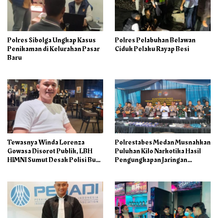
Polres Sibolga Ungkap Kasus
Polres Pelabuhan Belawan
Penikaman di Kelurahan Pasar
Ciduk Pelaku Rayap Besi
Baru
Tewasnya Winda Lorenza
Polrestabes Medan Musnahkan
Gowasa Disorot Publik, LBH
Puluhan Kilo Narkotika Hasil
HIMNI Sumut Desak Polisi Buka
Pengungkapan Jaringan
Seluruh Fakta Secara Terang
Internasional dan Barak
Benderang
Narkoba