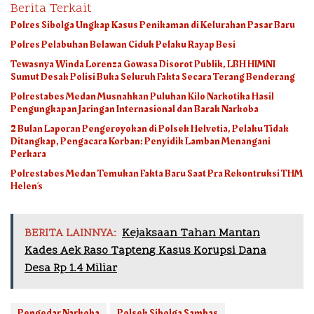
Berita Terkait
Polres Sibolga Ungkap Kasus Penikaman di Kelurahan Pasar Baru
Polres Pelabuhan Belawan Ciduk Pelaku Rayap Besi
Tewasnya Winda Lorenza Gowasa Disorot Publik, LBH HIMNI
Sumut Desak Polisi Buka Seluruh Fakta Secara Terang Benderang
Polrestabes Medan Musnahkan Puluhan Kilo Narkotika Hasil
Pengungkapan Jaringan Internasional dan Barak Narkoba
2 Bulan Laporan Pengeroyokan di Polsek Helvetia, Pelaku Tidak
Ditangkap, Pengacara Korban: Penyidik Lamban Menangani
Perkara
Polrestabes Medan Temukan Fakta Baru Saat Pra Rekontruksi THM
Helen’s
BERITA LAINNYA:
Kejaksaan Tahan Mantan
Kades Aek Raso Tapteng Kasus Korupsi Dana
Desa Rp 1.4 Miliar
Pengedar Narkoba
Polsek Sibolga Sambas