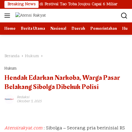
Langsung
alan UMKM di Festival Tao Toba Joujou Capai 6 Miliar
Breaking News
Bank I
ke
konten
Home
Berita Utama
Nasional
Daerah
Pemerintahan
Huk
Beranda
Hukum
Hukum
Hendak Edarkan Narkoba, Warga Pasar
Belakang Sibolga Dibekuk Polisi
Redaksi
Oktober 3, 2025
Atensirakyat.com
: Sibolga – Seorang pria berinisial RS