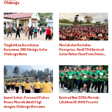
Olahraga
Tingkatkan Kesehatan
Meriah dan Bertabur
Karyawan, BRI Sibolga Gelar
Doorprize, Yonif 754 Kostrad
Olahraga Rutin
Gelar Nobar Final Piala Dunia
2026
Jumat Sehat, Personel Polres
Kostrad Run 2026 Meriah:
Bener Meriah Awali Pagi
Libatkan 10.000 Peserta
dengan Olahraga Bersama