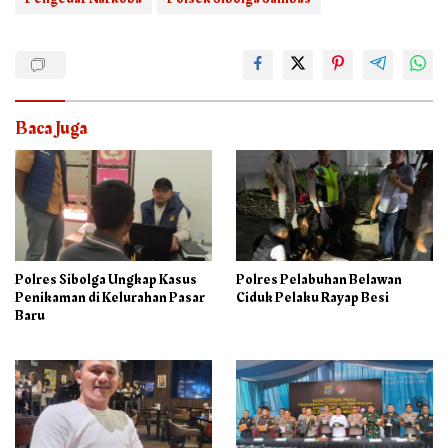
Baca Juga
Polres Sibolga Ungkap Kasus
Polres Pelabuhan Belawan
Penikaman di Kelurahan Pasar
Ciduk Pelaku Rayap Besi
Baru