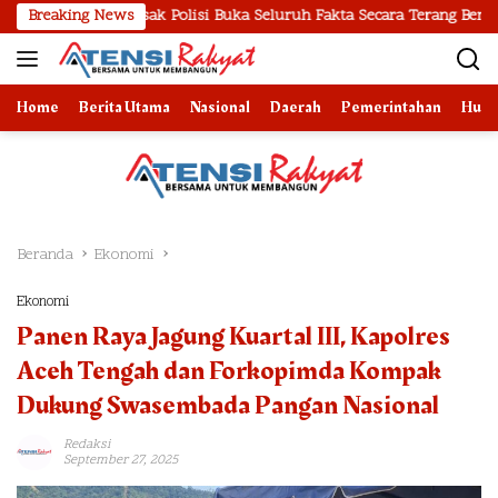
Langsung
 Desak Polisi Buka Seluruh Fakta Secara Terang Benderang
Breaking News
ke
konten
Home
Berita Utama
Nasional
Daerah
Pemerintahan
Huk
Beranda
Ekonomi
Ekonomi
Panen Raya Jagung Kuartal III, Kapolres
Aceh Tengah dan Forkopimda Kompak
Dukung Swasembada Pangan Nasional
Redaksi
September 27, 2025