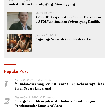
Desember 10, 2025
Jembatan Noyo Ambruk, Warga Menanggung
Maret 28, 2025
Ketua DPD Raja Lontung Sumut: Perubahan
UU TNI Maksimalkan Potensi yang Dimiliki
TNI untuk Kepentingan Negara dan Bangsa
Januari 26, 2025
Pagi-Pagi Nyawa di Kopi, Ide di Kertas
Popular Post
1
Maret 27, 2026
0 Komentar
9 Tanda Seseorang Terlihat Tenang, Tapi Sebenarnya Tidak
Stabil Secara Emosional
2
Desember 9, 2024
0 Komentar
Sinergi Pendidikan Vokasi dan Industri Sawit: Bangun
Perekonomian Sumatera Utara