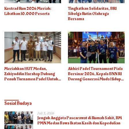
Kostrad Run 2026 Meriah:
Tingkatkan Solidaritas, BRI
Libatkan 10.000 Peserta
Sibolga Rutin Olahraga
Bersama
Meriahkan HUT Medan,
Akhiri Padel Tournament Piala
Zakiyuddin Harahap Dukung
Bersinar 2026, Kepala BNN RI
Penuh Turnamen Padel Untuk
Dorong Generasi Muda Hidup
Semua
Sehat
Sosial Budaya
Juli 3, 2026
Jenguk Anggota Pascarawat di Rumah Sakit, BM
PMN Medan Bawa Ikatan Kasih dan Kepedulian