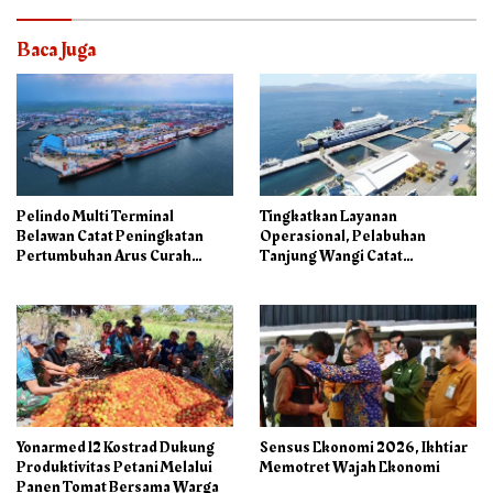
Baca Juga
Pelindo Multi Terminal
Tingkatkan Layanan
Belawan Catat Peningkatan
Operasional, Pelabuhan
Pertumbuhan Arus Curah
Tanjung Wangi Catat
Kering pada Semester I 2026
Pertumbuhan Positif pada
Semester I – 2026
Yonarmed 12 Kostrad Dukung
Sensus Ekonomi 2026, Ikhtiar
Produktivitas Petani Melalui
Memotret Wajah Ekonomi
Panen Tomat Bersama Warga