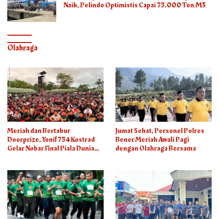
Naik, Pelindo Optimistis Capai 75.000 Ton/M3
Olahraga
Meriah dan Bertabur
Jumat Sehat, Personel Polres
Doorprize, Yonif 754 Kostrad
Bener Meriah Awali Pagi
Gelar Nobar Final Piala Dunia
dengan Olahraga Bersama
2026