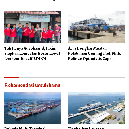
Tak Hanya Advokasi, AJH Kini
Arus Bongkar Muat di
Siapkan Lompatan Besar Lewat
Pelabuhan Gunungsitoli Naik,
Ekonomi Kreatif UMKM
Pelindo Optimistis Capai
75.000 Ton/M3
Rekomendasi untuk kamu
Pelindo Multi Terminal
Tingkatkan Layanan