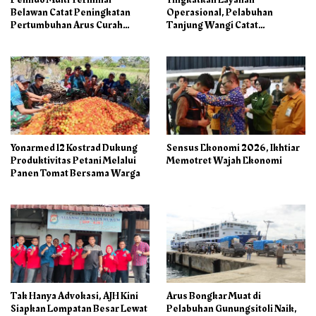
Belawan Catat Peningkatan
Operasional, Pelabuhan
Pertumbuhan Arus Curah
Tanjung Wangi Catat
Kering pada Semester I 2026
Pertumbuhan Positif pada
Semester I – 2026
Yonarmed 12 Kostrad Dukung
Sensus Ekonomi 2026, Ikhtiar
Produktivitas Petani Melalui
Memotret Wajah Ekonomi
Panen Tomat Bersama Warga
Tak Hanya Advokasi, AJH Kini
Arus Bongkar Muat di
Siapkan Lompatan Besar Lewat
Pelabuhan Gunungsitoli Naik,