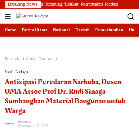
Langsung
el Kereta Api Tembung ‘Disikat’ Polrestabes Medan
Breaking News
Bank Indo
ke
konten
Home
Berita Utama
Nasional
Daerah
Pemerintahan
Huk
Beranda
Sosial Budaya
Sosial Budaya
Antisipasi Peredaran Narkoba, Dosen
UMA Assoc Prof Dr. Rudi Sinaga
Sumbangkan Material Bangunan untuk
Warga
Redaksi
September 3, 2025