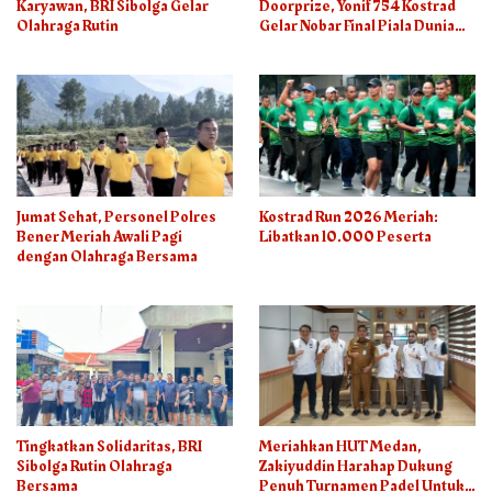
Karyawan, BRI Sibolga Gelar
Doorprize, Yonif 754 Kostrad
Olahraga Rutin
Gelar Nobar Final Piala Dunia
2026
Jumat Sehat, Personel Polres
Kostrad Run 2026 Meriah:
Bener Meriah Awali Pagi
Libatkan 10.000 Peserta
dengan Olahraga Bersama
Tingkatkan Solidaritas, BRI
Meriahkan HUT Medan,
Sibolga Rutin Olahraga
Zakiyuddin Harahap Dukung
Bersama
Penuh Turnamen Padel Untuk