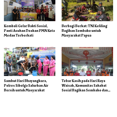
Kembali Gelar Bakti Sosial,
Berbagi Berkat: TNI Keliling
Panti Asuhan Doakan PMN Kota
Bagikan Sembako untuk
Medan Terberkati
Masyarakat Papua
Sambut Hari Bhayangkara,
Tebar Kasih pada Hari Raya
Polres Sibolga Salurkan Air
Waisak, Komunitas Sahabat
Bersih untuk Masyarakat
Sosial Bagikan Sembako dan
Makanan di Panti Jompo Hisosu