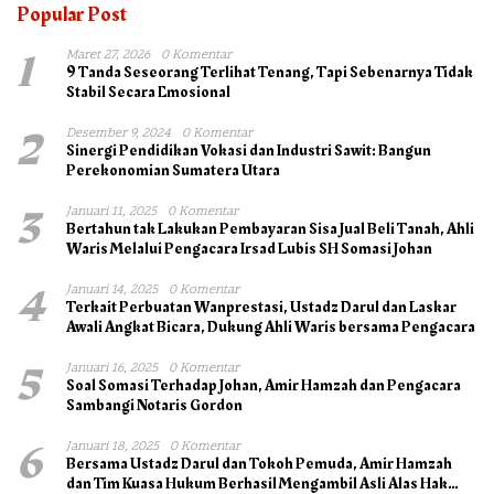
Popular Post
1
Maret 27, 2026
0 Komentar
9 Tanda Seseorang Terlihat Tenang, Tapi Sebenarnya Tidak
Stabil Secara Emosional
2
Desember 9, 2024
0 Komentar
Sinergi Pendidikan Vokasi dan Industri Sawit: Bangun
Perekonomian Sumatera Utara
3
Januari 11, 2025
0 Komentar
Bertahun tak Lakukan Pembayaran Sisa Jual Beli Tanah, Ahli
Waris Melalui Pengacara Irsad Lubis SH Somasi Johan
4
Januari 14, 2025
0 Komentar
Terkait Perbuatan Wanprestasi, Ustadz Darul dan Laskar
Awali Angkat Bicara, Dukung Ahli Waris bersama Pengacara
5
Januari 16, 2025
0 Komentar
Soal Somasi Terhadap Johan, Amir Hamzah dan Pengacara
Sambangi Notaris Gordon
6
Januari 18, 2025
0 Komentar
Bersama Ustadz Darul dan Tokoh Pemuda, Amir Hamzah
dan Tim Kuasa Hukum Berhasil Mengambil Asli Alas Hak