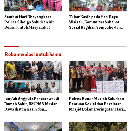
Sambut Hari Bhayangkara,
Tebar Kasih pada Hari Raya
Polres Sibolga Salurkan Air
Waisak, Komunitas Sahabat
Bersih untuk Masyarakat
Sosial Bagikan Sembako dan
Makanan di Panti Jompo Hisosu
Rekomendasi untuk kamu
Jenguk Anggota Pascarawat di
Polres Bener Meriah Salurkan
Rumah Sakit, BM PMN Medan
Bantuan Sosial dan Peralatan
Bawa Ikatan Kasih dan
Masjid Dalam Peringatan Hari
Kepedulian
Bhayangkara ke-80