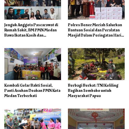
Jenguk Anggota Pascarawat di
Polres Bener Meriah Salurkan
Rumah Sakit, BM PMN Medan
Bantuan Sosial dan Peralatan
Bawa Ikatan Kasih dan
Masjid Dalam Peringatan Hari
Kepedulian
Bhayangkara ke-80
Kembali Gelar Bakti Sosial,
Berbagi Berkat: TNI Keliling
Panti Asuhan Doakan PMN Kota
Bagikan Sembako untuk
Medan Terberkati
Masyarakat Papua