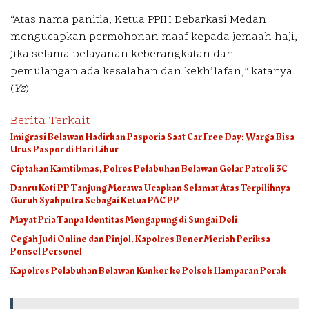
“Atas nama panitia, Ketua PPIH Debarkasi Medan
mengucapkan permohonan maaf kepada jemaah haji,
jika selama pelayanan keberangkatan dan
pemulangan ada kesalahan dan kekhilafan,” katanya.
(
Yz
)
Berita Terkait
Imigrasi Belawan Hadirkan Pasporia Saat Car Free Day: Warga Bisa
Urus Paspor di Hari Libur
Ciptakan Kamtibmas, Polres Pelabuhan Belawan Gelar Patroli 3C
Danru Koti PP Tanjung Morawa Ucapkan Selamat Atas Terpilihnya
Guruh Syahputra Sebagai Ketua PAC PP
Mayat Pria Tanpa Identitas Mengapung di Sungai Deli
Cegah Judi Online dan Pinjol, Kapolres Bener Meriah Periksa
Ponsel Personel
Kapolres Pelabuhan Belawan Kunker ke Polsek Hamparan Perak