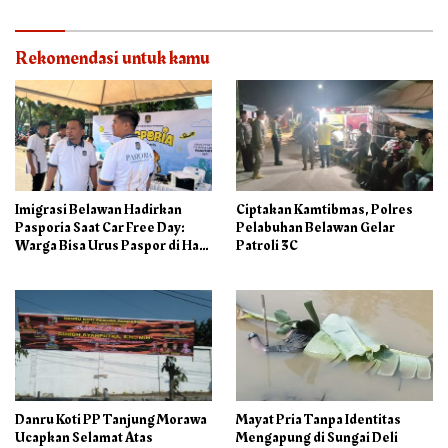
Rekomendasi untuk kamu
Imigrasi Belawan Hadirkan
Ciptakan Kamtibmas, Polres
Pasporia Saat Car Free Day:
Pelabuhan Belawan Gelar
Warga Bisa Urus Paspor di Hari
Patroli 3C
Libur
Danru Koti PP Tanjung Morawa
Mayat Pria Tanpa Identitas
Ucapkan Selamat Atas
Mengapung di Sungai Deli