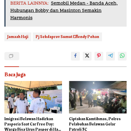
BERITA LAINNYA:
Semobil Medan - Banda Aceh,
Hubungan Bobby dan Masinton Semakin
Harmonis
Jamaah Haji
Pj Sekdaprov Sumut Effendy Pohan
Baca Juga
Imigrasi Belawan Hadirkan
Ciptakan Kamtibmas, Polres
Pasporia Saat Car Free Day:
Pelabuhan Belawan Gelar
Warga Bisa Urus Paspor di Hari
Patroli 3C