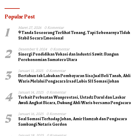
Popular Post
1
Maret 27, 2026
0 Komentar
9 Tanda Seseorang Terlihat Tenang, Tapi Sebenarnya Tidak
Stabil Secara Emosional
2
Desember 9, 2024
0 Komentar
Sinergi Pendidikan Vokasi dan Industri Sawit: Bangun
Perekonomian Sumatera Utara
3
Januari 11, 2025
0 Komentar
Bertahun tak Lakukan Pembayaran Sisa Jual Beli Tanah, Ahli
Waris Melalui Pengacara Irsad Lubis SH Somasi Johan
4
Januari 14, 2025
0 Komentar
Terkait Perbuatan Wanprestasi, Ustadz Darul dan Laskar
Awali Angkat Bicara, Dukung Ahli Waris bersama Pengacara
5
Januari 16, 2025
0 Komentar
Soal Somasi Terhadap Johan, Amir Hamzah dan Pengacara
Sambangi Notaris Gordon
Januari 18, 2025
0 Komentar