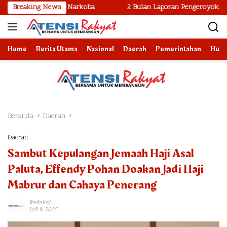
Langsung
n Barak Narkoba
Breaking News
2 Bulan Laporan Pengeroyokan di Polsek Hel
ke
konten
Home
Berita Utama
Nasional
Daerah
Pemerintahan
Huk
Beranda
Daerah
Daerah
Sambut Kepulangan Jemaah Haji Asal
Paluta, Effendy Pohan Doakan Jadi Haji
Mabrur dan Cahaya Penerang
Redaksi
Juli 9, 2025