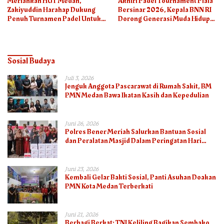
Meriahkan HUT Medan,
Akhiri Padel Tournament Piala
Zakiyuddin Harahap Dukung
Bersinar 2026, Kepala BNN RI
Penuh Turnamen Padel Untuk
Dorong Generasi Muda Hidup
Semua
Sehat
Sosial Budaya
Juli 3, 2026
Jenguk Anggota Pascarawat di Rumah Sakit, BM
PMN Medan Bawa Ikatan Kasih dan Kepedulian
Juni 26, 2026
Polres Bener Meriah Salurkan Bantuan Sosial
dan Peralatan Masjid Dalam Peringatan Hari
Bhayangkara ke-80
Juni 23, 2026
Kembali Gelar Bakti Sosial, Panti Asuhan Doakan
PMN Kota Medan Terberkati
Juni 21, 2026
Berbagi Berkat: TNI Keliling Bagikan Sembako