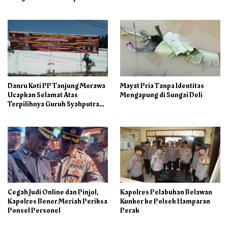
Libur
Danru Koti PP Tanjung Morawa
Mayat Pria Tanpa Identitas
Ucapkan Selamat Atas
Mengapung di Sungai Deli
Terpilihnya Guruh Syahputra
Sebagai Ketua PAC PP
Cegah Judi Online dan Pinjol,
Kapolres Pelabuhan Belawan
Kapolres Bener Meriah Periksa
Kunker ke Polsek Hamparan
Ponsel Personel
Perak