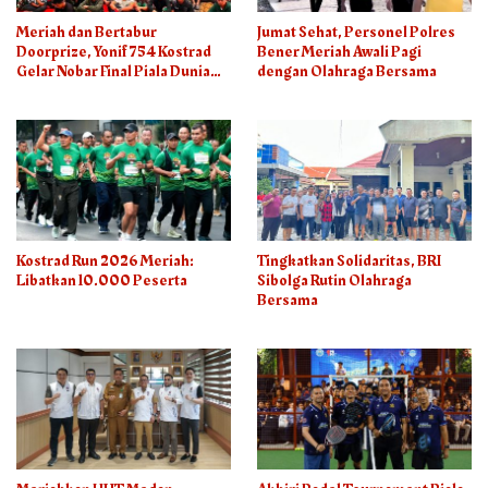
Meriah dan Bertabur
Jumat Sehat, Personel Polres
Doorprize, Yonif 754 Kostrad
Bener Meriah Awali Pagi
Gelar Nobar Final Piala Dunia
dengan Olahraga Bersama
2026
Kostrad Run 2026 Meriah:
Tingkatkan Solidaritas, BRI
Libatkan 10.000 Peserta
Sibolga Rutin Olahraga
Bersama