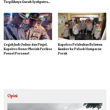
Terpilihnya Guruh Syahputra
Sebagai Ketua PAC PP
Cegah Judi Online dan Pinjol,
Kapolres Pelabuhan Belawan
Kapolres Bener Meriah Periksa
Kunker ke Polsek Hamparan
Ponsel Personel
Perak
Opini