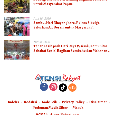
untuk Masyarakat Papua
Juni 18, 2026
Sambut Hari Bhayangkara, Polres Sibolga
Salurkan Air Bersih untuk Masyarakat
Mei 31, 2026
Tebar Kasih pada Hari Raya Waisak, Komunitas
Sahabat Sosial Bagikan Sembako dan Makanan di
Panti Jompo Hisosu
Indeks
Redaksi
Kode Etik
Privacy Policy
Disclaimer
Pedoman Media Siber
Masuk
@2024 - AtensiRakyat.com