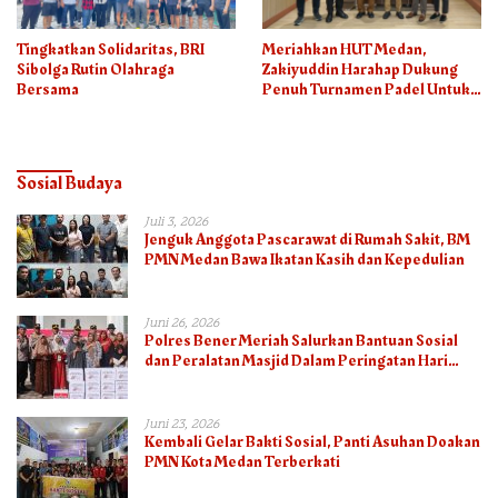
Tingkatkan Solidaritas, BRI
Meriahkan HUT Medan,
Sibolga Rutin Olahraga
Zakiyuddin Harahap Dukung
Bersama
Penuh Turnamen Padel Untuk
Semua
Sosial Budaya
Juli 3, 2026
Jenguk Anggota Pascarawat di Rumah Sakit, BM
PMN Medan Bawa Ikatan Kasih dan Kepedulian
Juni 26, 2026
Polres Bener Meriah Salurkan Bantuan Sosial
dan Peralatan Masjid Dalam Peringatan Hari
Bhayangkara ke-80
Juni 23, 2026
Kembali Gelar Bakti Sosial, Panti Asuhan Doakan
PMN Kota Medan Terberkati