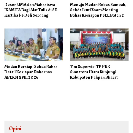
Dosen UMA dan Mahasiswa
Menuju Medan Bebas Sampah,
IKAMITA Bagi Alat Tulis di SD
Sekda Ikuti Zoom Meeting
Kartika 1-3 Deli Serdang
Bahas Kesiapan PSEL Batch 2
Medan Bersiap: Sekda Bahas
Tim Supervisi TP PKK
Detail Kesiapan Rakernas
Sumatera Utara Kunjungi
APEKSI XVIII 2026
Kabupaten Pakpak Bharat
Opini