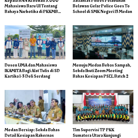
Kepala BNN RI Bekali 5.000
Satlantas Polres Pelabuhan
Mahasiswa Baru UI Tentang
Belawan Gelar Police Goes To
Bahaya Narkotika di PKKMB
School di SMK Negeri 13 Medan
2026
Dosen UMA dan Mahasiswa
Menuju Medan Bebas Sampah,
IKAMITA Bagi Alat Tulis di SD
Sekda Ikuti Zoom Meeting
Kartika 1-3 Deli Serdang
Bahas Kesiapan PSEL Batch 2
Medan Bersiap: Sekda Bahas
Tim Supervisi TP PKK
Detail Kesiapan Rakernas
Sumatera Utara Kunjungi