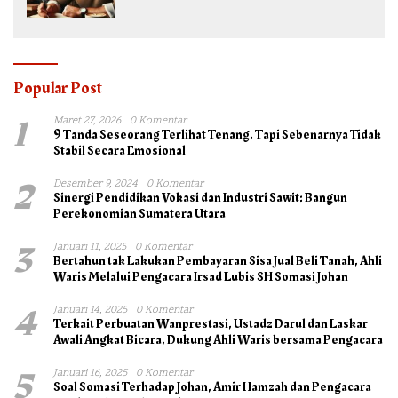
Popular Post
1
Maret 27, 2026
0 Komentar
9 Tanda Seseorang Terlihat Tenang, Tapi Sebenarnya Tidak
Stabil Secara Emosional
2
Desember 9, 2024
0 Komentar
Sinergi Pendidikan Vokasi dan Industri Sawit: Bangun
Perekonomian Sumatera Utara
3
Januari 11, 2025
0 Komentar
Bertahun tak Lakukan Pembayaran Sisa Jual Beli Tanah, Ahli
Waris Melalui Pengacara Irsad Lubis SH Somasi Johan
4
Januari 14, 2025
0 Komentar
Terkait Perbuatan Wanprestasi, Ustadz Darul dan Laskar
Awali Angkat Bicara, Dukung Ahli Waris bersama Pengacara
5
Januari 16, 2025
0 Komentar
Soal Somasi Terhadap Johan, Amir Hamzah dan Pengacara