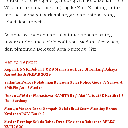
Terakhir Gao Feng mengundang Wali Kota Medan Rico
Waas untuk dapat berkunjung ke Kota Nantong untuk
melihat berbagai perkembangan dan potensi yang
ada di kota tersebut.
Selanjutnya pertemuan ini ditutup dengan saling
tukar cenderamata oleh Wali Kota Medan, Rico Waas,
dan pimpinan Delegasi Kota Nantong. (
Yz
)
Berita Terkait
Kepala BNN RI Bekali 5.000 Mahasiswa Baru UI Tentang Bahaya
Narkotika di PKKMB 2026
Satlantas Polres Pelabuhan Belawan Gelar Police Goes To School di
SMK Negeri 13 Medan
Dosen UMA dan Mahasiswa IKAMITA Bagi Alat Tulis di SD Kartika 1-3
Deli Serdang
Menuju Medan Bebas Sampah, Sekda Ikuti Zoom Meeting Bahas
Kesiapan PSEL Batch 2
Medan Bersiap: Sekda Bahas Detail Kesiapan Rakernas APEKSI
XVIII 2026