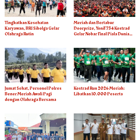
Tingkatkan Kesehatan
Meriah dan Bertabur
Karyawan, BRI Sibolga Gelar
Doorprize, Yonif 754 Kostrad
Olahraga Rutin
Gelar Nobar Final Piala Dunia
2026
Jumat Sehat, Personel Polres
Kostrad Run 2026 Meriah:
Bener Meriah Awali Pagi
Libatkan 10.000 Peserta
dengan Olahraga Bersama