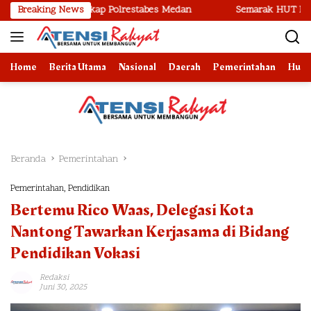
Langsung
u Ditangkap Polrestabes Medan
Breaking News
Semarak HUT ke-81 RI, Imigr
ke
konten
Home
Berita Utama
Nasional
Daerah
Pemerintahan
Huk
Beranda
Pemerintahan
Pemerintahan
,
Pendidikan
Bertemu Rico Waas, Delegasi Kota
Nantong Tawarkan Kerjasama di Bidang
Pendidikan Vokasi
Redaksi
Juni 30, 2025