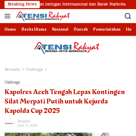
Langsung
ngkapan Jaringan Internasional dan Barak Narkoba
Breaking News
2 Bulan 
ke
konten
Home
Berita Utama
Nasional
Daerah
Pemerintahan
Huk
Beranda
Olahraga
Olahraga
Kapolres Aceh Tengah Lepas Kontingen
Silat Merpati Putih untuk Kejurda
Kapolda Cup 2025
Redaksi
Juni 17, 2025