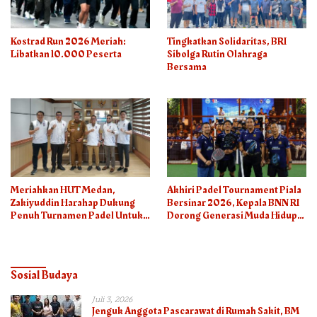
Kostrad Run 2026 Meriah:
Tingkatkan Solidaritas, BRI
Libatkan 10.000 Peserta
Sibolga Rutin Olahraga
Bersama
Meriahkan HUT Medan,
Akhiri Padel Tournament Piala
Zakiyuddin Harahap Dukung
Bersinar 2026, Kepala BNN RI
Penuh Turnamen Padel Untuk
Dorong Generasi Muda Hidup
Semua
Sehat
Sosial Budaya
Juli 3, 2026
Jenguk Anggota Pascarawat di Rumah Sakit, BM