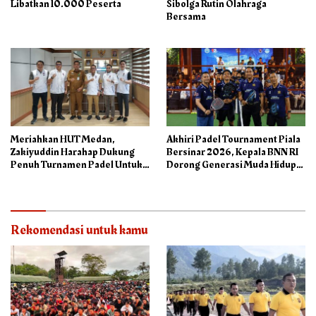
Libatkan 10.000 Peserta
Sibolga Rutin Olahraga
Bersama
Meriahkan HUT Medan,
Akhiri Padel Tournament Piala
Zakiyuddin Harahap Dukung
Bersinar 2026, Kepala BNN RI
Penuh Turnamen Padel Untuk
Dorong Generasi Muda Hidup
Semua
Sehat
Rekomendasi untuk kamu