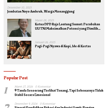
Desember 10, 2025
Jembatan Noyo Ambruk, Warga Menanggung
Maret 28, 2025
Ketua DPD Raja Lontung Sumut: Perubahan
UU TNI Maksimalkan Potensi yang Dimiliki
TNI untuk Kepentingan Negara dan Bangsa
Januari 26, 2025
Pagi-Pagi Nyawa di Kopi, Ide di Kertas
Popular Post
1
Maret 27, 2026
0 Komentar
9 Tanda Seseorang Terlihat Tenang, Tapi Sebenarnya Tidak
Stabil Secara Emosional
2
Desember 9, 2024
0 Komentar
Sinergi Pendidikan Vokasi dan Industri Sawit: Bangun