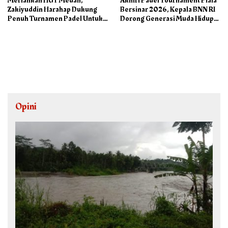
Meriahkan HUT Medan,
Akhiri Padel Tournament Piala
Zakiyuddin Harahap Dukung
Bersinar 2026, Kepala BNN RI
Penuh Turnamen Padel Untuk
Dorong Generasi Muda Hidup
Semua
Sehat
Opini