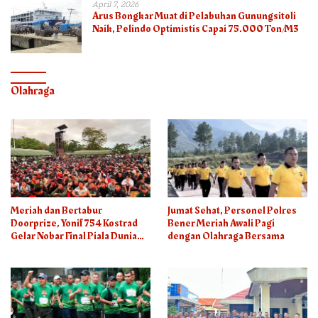
April 7, 2026
Arus Bongkar Muat di Pelabuhan Gunungsitoli
Naik, Pelindo Optimistis Capai 75.000 Ton/M3
Olahraga
Meriah dan Bertabur
Jumat Sehat, Personel Polres
Doorprize, Yonif 754 Kostrad
Bener Meriah Awali Pagi
Gelar Nobar Final Piala Dunia
dengan Olahraga Bersama
2026