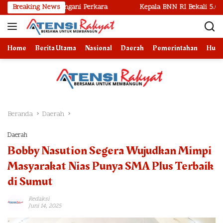
Langsung
mban Menangani Perkara
Breaking News
Kepala BNN RI Bekali 5.000 Mahasis
ke
konten
Home
Berita Utama
Nasional
Daerah
Pemerintahan
Huk
Beranda
Daerah
Daerah
Bobby Nasution Segera Wujudkan Mimpi
Masyarakat Nias Punya SMA Plus Terbaik
di Sumut
Redaksi
Juni 14, 2025