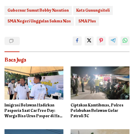
Gubernur Sumut Bobby Nasution
Kota Gunungsitoli
SMA Negeri Unggulan Sukma Nias
SMA Plus
Baca Juga
Imigrasi Belawan Hadirkan
Ciptakan Kamtibmas, Polres
Pasporia Saat Car Free Day:
Pelabuhan Belawan Gelar
Warga Bisa Urus Paspor di Hari
Patroli 3C
Libur