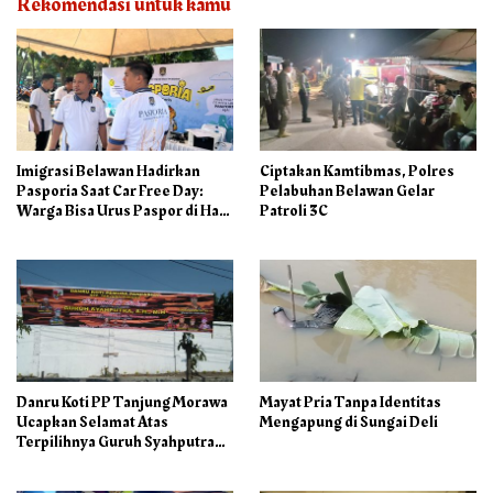
Rekomendasi untuk kamu
Imigrasi Belawan Hadirkan
Ciptakan Kamtibmas, Polres
Pasporia Saat Car Free Day:
Pelabuhan Belawan Gelar
Warga Bisa Urus Paspor di Hari
Patroli 3C
Libur
Danru Koti PP Tanjung Morawa
Mayat Pria Tanpa Identitas
Ucapkan Selamat Atas
Mengapung di Sungai Deli
Terpilihnya Guruh Syahputra
Sebagai Ketua PAC PP