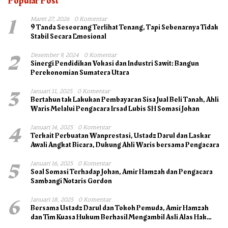
Popular Post
1
Maret 27, 2026
0 Komentar
9 Tanda Seseorang Terlihat Tenang, Tapi Sebenarnya Tidak
Stabil Secara Emosional
2
Desember 9, 2024
0 Komentar
Sinergi Pendidikan Vokasi dan Industri Sawit: Bangun
Perekonomian Sumatera Utara
3
Januari 11, 2025
0 Komentar
Bertahun tak Lakukan Pembayaran Sisa Jual Beli Tanah, Ahli
Waris Melalui Pengacara Irsad Lubis SH Somasi Johan
4
Januari 14, 2025
0 Komentar
Terkait Perbuatan Wanprestasi, Ustadz Darul dan Laskar
Awali Angkat Bicara, Dukung Ahli Waris bersama Pengacara
5
Januari 16, 2025
0 Komentar
Soal Somasi Terhadap Johan, Amir Hamzah dan Pengacara
Sambangi Notaris Gordon
6
Januari 18, 2025
0 Komentar
Bersama Ustadz Darul dan Tokoh Pemuda, Amir Hamzah
dan Tim Kuasa Hukum Berhasil Mengambil Asli Alas Hak
Surat Tanah