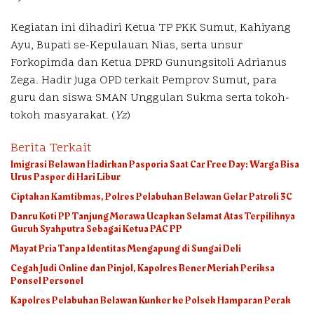
Kegiatan ini dihadiri Ketua TP PKK Sumut, Kahiyang
Ayu, Bupati se-Kepulauan Nias, serta unsur
Forkopimda dan Ketua DPRD Gunungsitoli Adrianus
Zega. Hadir juga OPD terkait Pemprov Sumut, para
guru dan siswa SMAN Unggulan Sukma serta tokoh-
tokoh masyarakat. (
Yz
)
Berita Terkait
Imigrasi Belawan Hadirkan Pasporia Saat Car Free Day: Warga Bisa
Urus Paspor di Hari Libur
Ciptakan Kamtibmas, Polres Pelabuhan Belawan Gelar Patroli 3C
Danru Koti PP Tanjung Morawa Ucapkan Selamat Atas Terpilihnya
Guruh Syahputra Sebagai Ketua PAC PP
Mayat Pria Tanpa Identitas Mengapung di Sungai Deli
Cegah Judi Online dan Pinjol, Kapolres Bener Meriah Periksa
Ponsel Personel
Kapolres Pelabuhan Belawan Kunker ke Polsek Hamparan Perak