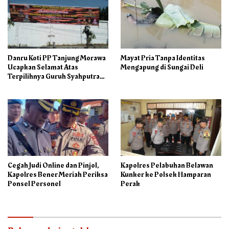
Danru Koti PP Tanjung Morawa
Mayat Pria Tanpa Identitas
Ucapkan Selamat Atas
Mengapung di Sungai Deli
Terpilihnya Guruh Syahputra
Sebagai Ketua PAC PP
Cegah Judi Online dan Pinjol,
Kapolres Pelabuhan Belawan
Kapolres Bener Meriah Periksa
Kunker ke Polsek Hamparan
Ponsel Personel
Perak