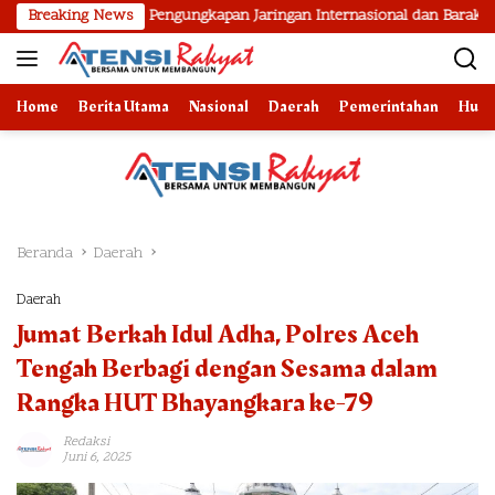
Langsung
 Hasil Pengungkapan Jaringan Internasional dan Barak Narkoba
Breaking News
ke
konten
Home
Berita Utama
Nasional
Daerah
Pemerintahan
Huk
Beranda
Daerah
Daerah
Jumat Berkah Idul Adha, Polres Aceh
Tengah Berbagi dengan Sesama dalam
Rangka HUT Bhayangkara ke-79
Redaksi
Juni 6, 2025