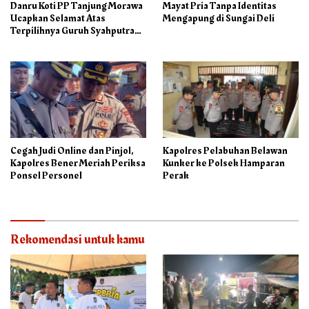
Danru Koti PP Tanjung Morawa
Mayat Pria Tanpa Identitas
Ucapkan Selamat Atas
Mengapung di Sungai Deli
Terpilihnya Guruh Syahputra
Sebagai Ketua PAC PP
Cegah Judi Online dan Pinjol,
Kapolres Pelabuhan Belawan
Kapolres Bener Meriah Periksa
Kunker ke Polsek Hamparan
Ponsel Personel
Perak
Rekomendasi untuk kamu