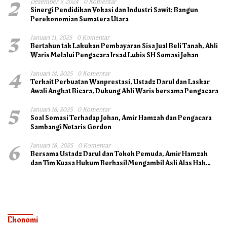
2
Desember 9, 2024
0 Komentar
Sinergi Pendidikan Vokasi dan Industri Sawit: Bangun
Perekonomian Sumatera Utara
3
Januari 11, 2025
0 Komentar
Bertahun tak Lakukan Pembayaran Sisa Jual Beli Tanah, Ahli
Waris Melalui Pengacara Irsad Lubis SH Somasi Johan
4
Januari 14, 2025
0 Komentar
Terkait Perbuatan Wanprestasi, Ustadz Darul dan Laskar
Awali Angkat Bicara, Dukung Ahli Waris bersama Pengacara
5
Januari 16, 2025
0 Komentar
Soal Somasi Terhadap Johan, Amir Hamzah dan Pengacara
Sambangi Notaris Gordon
6
Januari 18, 2025
0 Komentar
Bersama Ustadz Darul dan Tokoh Pemuda, Amir Hamzah
dan Tim Kuasa Hukum Berhasil Mengambil Asli Alas Hak
Surat Tanah
Ekonomi