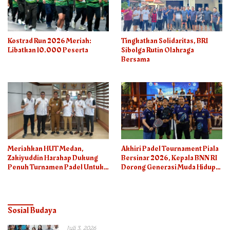
Kostrad Run 2026 Meriah:
Tingkatkan Solidaritas, BRI
Libatkan 10.000 Peserta
Sibolga Rutin Olahraga
Bersama
Meriahkan HUT Medan,
Akhiri Padel Tournament Piala
Zakiyuddin Harahap Dukung
Bersinar 2026, Kepala BNN RI
Penuh Turnamen Padel Untuk
Dorong Generasi Muda Hidup
Semua
Sehat
Sosial Budaya
Juli 3, 2026