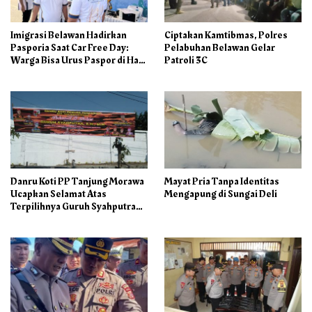
Imigrasi Belawan Hadirkan
Ciptakan Kamtibmas, Polres
Pasporia Saat Car Free Day:
Pelabuhan Belawan Gelar
Warga Bisa Urus Paspor di Hari
Patroli 3C
Libur
Danru Koti PP Tanjung Morawa
Mayat Pria Tanpa Identitas
Ucapkan Selamat Atas
Mengapung di Sungai Deli
Terpilihnya Guruh Syahputra
Sebagai Ketua PAC PP