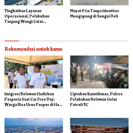
Tingkatkan Layanan
Mayat Pria Tanpa Identitas
Operasional, Pelabuhan
Mengapung di Sungai Deli
Tanjung Wangi Catat
Pertumbuhan Positif pada
Semester I – 2026
Rekomendasi untuk kamu
Imigrasi Belawan Hadirkan
Ciptakan Kamtibmas, Polres
Pasporia Saat Car Free Day:
Pelabuhan Belawan Gelar
Warga Bisa Urus Paspor di Hari
Patroli 3C
Libur