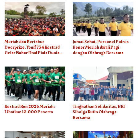
Meriah dan Bertabur
Jumat Sehat, Personel Polres
Doorprize, Yonif 754 Kostrad
Bener Meriah Awali Pagi
Gelar Nobar Final Piala Dunia
dengan Olahraga Bersama
2026
Kostrad Run 2026 Meriah:
Tingkatkan Solidaritas, BRI
Libatkan 10.000 Peserta
Sibolga Rutin Olahraga
Bersama