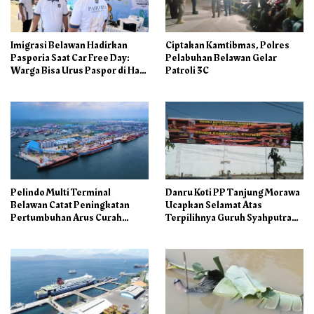
Imigrasi Belawan Hadirkan
Ciptakan Kamtibmas, Polres
Pasporia Saat Car Free Day:
Pelabuhan Belawan Gelar
Warga Bisa Urus Paspor di Hari
Patroli 3C
Libur
Pelindo Multi Terminal
Danru Koti PP Tanjung Morawa
Belawan Catat Peningkatan
Ucapkan Selamat Atas
Pertumbuhan Arus Curah
Terpilihnya Guruh Syahputra
Kering pada Semester I 2026
Sebagai Ketua PAC PP