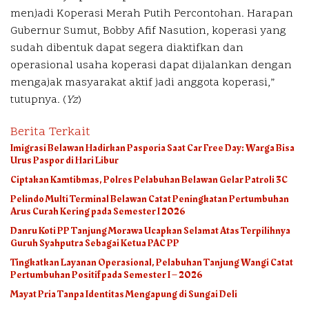
menjadi Koperasi Merah Putih Percontohan. Harapan
Gubernur Sumut, Bobby Afif Nasution, koperasi yang
sudah dibentuk dapat segera diaktifkan dan
operasional usaha koperasi dapat dijalankan dengan
mengajak masyarakat aktif jadi anggota koperasi,”
tutupnya. (
Yz
)
Berita Terkait
Imigrasi Belawan Hadirkan Pasporia Saat Car Free Day: Warga Bisa
Urus Paspor di Hari Libur
Ciptakan Kamtibmas, Polres Pelabuhan Belawan Gelar Patroli 3C
Pelindo Multi Terminal Belawan Catat Peningkatan Pertumbuhan
Arus Curah Kering pada Semester I 2026
Danru Koti PP Tanjung Morawa Ucapkan Selamat Atas Terpilihnya
Guruh Syahputra Sebagai Ketua PAC PP
Tingkatkan Layanan Operasional, Pelabuhan Tanjung Wangi Catat
Pertumbuhan Positif pada Semester I – 2026
Mayat Pria Tanpa Identitas Mengapung di Sungai Deli