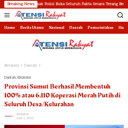
Langsung
Desak Polisi Buka Seluruh Fakta Secara Terang Benderang
Breaking News
ke
konten
Home
Berita Utama
Nasional
Daerah
Pemerintahan
Huk
Beranda
Daerah
Daerah
,
Ekonomi
Provinsi Sumut Berhasil Membentuk
100% atau 6.110 Koperasi Merah Putih di
Seluruh Desa/Kelurahan
Redaksi
Juni 1, 2025