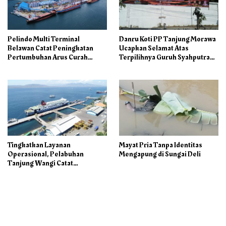
Pelindo Multi Terminal
Danru Koti PP Tanjung Morawa
Belawan Catat Peningkatan
Ucapkan Selamat Atas
Pertumbuhan Arus Curah
Terpilihnya Guruh Syahputra
Kering pada Semester I 2026
Sebagai Ketua PAC PP
Tingkatkan Layanan
Mayat Pria Tanpa Identitas
Operasional, Pelabuhan
Mengapung di Sungai Deli
Tanjung Wangi Catat
Pertumbuhan Positif pada
Semester I – 2026