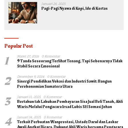
Januari 26, 2025
Pagi-Pagi Nyawa di Kopi, Ide di Kertas
Popular Post
1
Maret 27, 2026
0 Komentar
9 Tanda Seseorang Terlihat Tenang, Tapi Sebenarnya Tidak
Stabil Secara Emosional
2
Desember 9, 2024
0 Komentar
Sinergi Pendidikan Vokasi dan Industri Sawit: Bangun
Perekonomian Sumatera Utara
3
Januari 11, 2025
0 Komentar
Bertahun tak Lakukan Pembayaran Sisa Jual Beli Tanah, Ahli
Waris Melalui Pengacara Irsad Lubis SH Somasi Johan
4
Januari 14, 2025
0 Komentar
Terkait Perbuatan Wanprestasi, Ustadz Darul dan Laskar
Awali Angkat Bicara, Dukung Ahli Waris bersama Pengacara