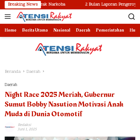
Langsung
 dan Barak Narkoba
Breaking News
2 Bulan Laporan Pengeroyokan di Polsek 
ke
konten
Home
Berita Utama
Nasional
Daerah
Pemerintahan
Huk
Beranda
Daerah
Daerah
Night Race 2025 Meriah, Gubernur
Sumut Bobby Nasution Motivasi Anak
Muda di Dunia Otomotif
Redaksi
Juni 1, 2025