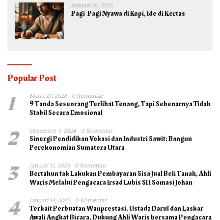
Januari 26, 2025
Pagi-Pagi Nyawa di Kopi, Ide di Kertas
Popular Post
1
Maret 27, 2026
0 Komentar
9 Tanda Seseorang Terlihat Tenang, Tapi Sebenarnya Tidak
Stabil Secara Emosional
2
Desember 9, 2024
0 Komentar
Sinergi Pendidikan Vokasi dan Industri Sawit: Bangun
Perekonomian Sumatera Utara
3
Januari 11, 2025
0 Komentar
Bertahun tak Lakukan Pembayaran Sisa Jual Beli Tanah, Ahli
Waris Melalui Pengacara Irsad Lubis SH Somasi Johan
4
Januari 14, 2025
0 Komentar
Terkait Perbuatan Wanprestasi, Ustadz Darul dan Laskar
Awali Angkat Bicara, Dukung Ahli Waris bersama Pengacara