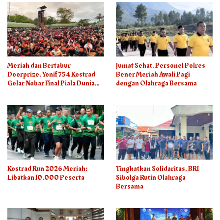
Meriah dan Bertabur
Jumat Sehat, Personel Polres
Doorprize, Yonif 754 Kostrad
Bener Meriah Awali Pagi
Gelar Nobar Final Piala Dunia
dengan Olahraga Bersama
2026
Kostrad Run 2026 Meriah:
Tingkatkan Solidaritas, BRI
Libatkan 10.000 Peserta
Sibolga Rutin Olahraga
Bersama