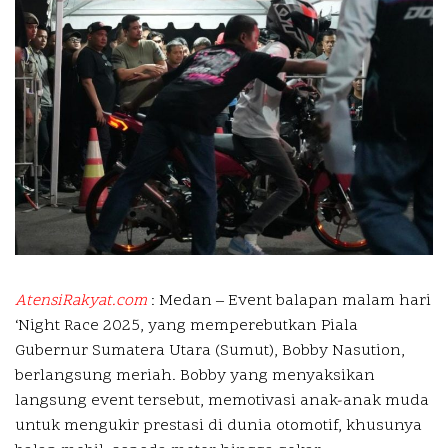
AtensiRakyat.com
: Medan –
Event balapan malam hari
‘Night Race 2025, yang memperebutkan Piala
Gubernur Sumatera Utara (Sumut), Bobby Nasution,
berlangsung meriah. Bobby yang menyaksikan
langsung event tersebut, memotivasi anak-anak muda
untuk mengukir prestasi di dunia otomotif, khusunya