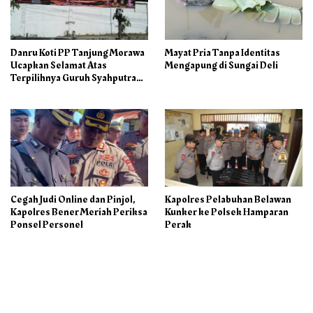
Danru Koti PP Tanjung Morawa
Mayat Pria Tanpa Identitas
Ucapkan Selamat Atas
Mengapung di Sungai Deli
Terpilihnya Guruh Syahputra
Sebagai Ketua PAC PP
Cegah Judi Online dan Pinjol,
Kapolres Pelabuhan Belawan
Kapolres Bener Meriah Periksa
Kunker ke Polsek Hamparan
Ponsel Personel
Perak