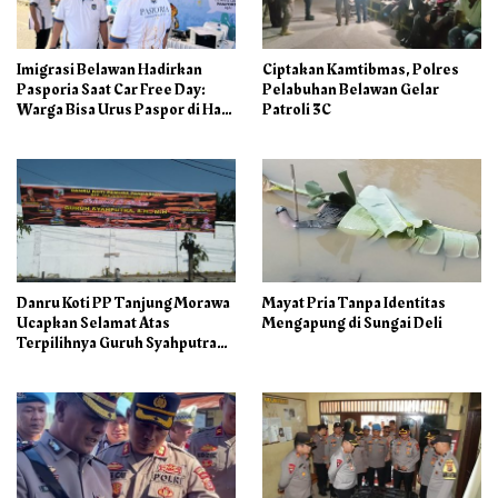
Imigrasi Belawan Hadirkan
Ciptakan Kamtibmas, Polres
Pasporia Saat Car Free Day:
Pelabuhan Belawan Gelar
Warga Bisa Urus Paspor di Hari
Patroli 3C
Libur
Danru Koti PP Tanjung Morawa
Mayat Pria Tanpa Identitas
Ucapkan Selamat Atas
Mengapung di Sungai Deli
Terpilihnya Guruh Syahputra
Sebagai Ketua PAC PP