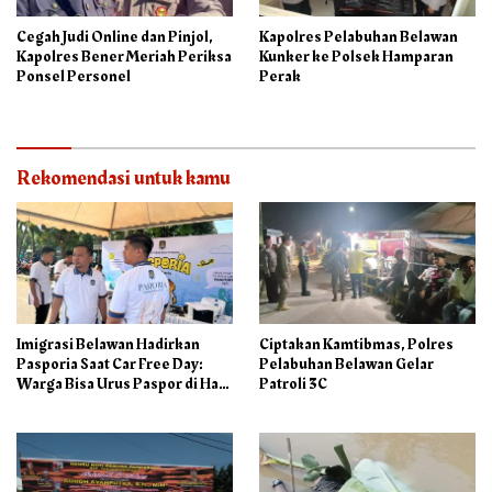
Cegah Judi Online dan Pinjol,
Kapolres Pelabuhan Belawan
Kapolres Bener Meriah Periksa
Kunker ke Polsek Hamparan
Ponsel Personel
Perak
Rekomendasi untuk kamu
Imigrasi Belawan Hadirkan
Ciptakan Kamtibmas, Polres
Pasporia Saat Car Free Day:
Pelabuhan Belawan Gelar
Warga Bisa Urus Paspor di Hari
Patroli 3C
Libur