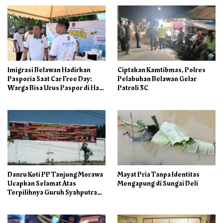
Imigrasi Belawan Hadirkan
Ciptakan Kamtibmas, Polres
Pasporia Saat Car Free Day:
Pelabuhan Belawan Gelar
Warga Bisa Urus Paspor di Hari
Patroli 3C
Libur
Danru Koti PP Tanjung Morawa
Mayat Pria Tanpa Identitas
Ucapkan Selamat Atas
Mengapung di Sungai Deli
Terpilihnya Guruh Syahputra
Sebagai Ketua PAC PP