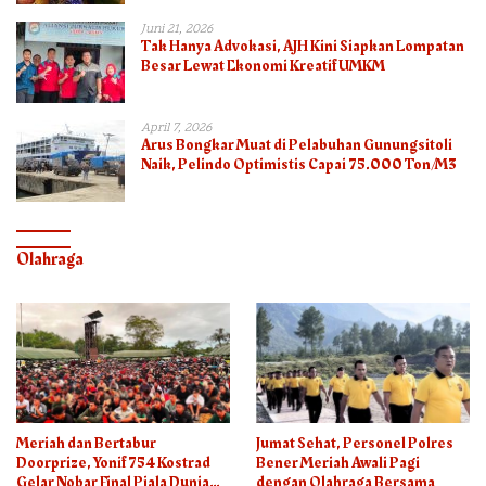
Juni 21, 2026
Tak Hanya Advokasi, AJH Kini Siapkan Lompatan
Besar Lewat Ekonomi Kreatif UMKM
April 7, 2026
Arus Bongkar Muat di Pelabuhan Gunungsitoli
Naik, Pelindo Optimistis Capai 75.000 Ton/M3
Olahraga
Meriah dan Bertabur
Jumat Sehat, Personel Polres
Doorprize, Yonif 754 Kostrad
Bener Meriah Awali Pagi
Gelar Nobar Final Piala Dunia
dengan Olahraga Bersama