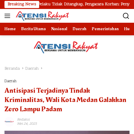
Langsung
lvetia, Pelaku Tidak Ditangkap, Pengacara Korban: Penyidik Lamban M
Breaking News
ke
konten
Home
Berita Utama
Nasional
Daerah
Pemerintahan
Huk
Beranda
Daerah
Daerah
Antisipasi Terjadinya Tindak
Kriminalitas, Wali Kota Medan Galakkan
Zero Lampu Padam
Redaksi
Mei 24, 2025