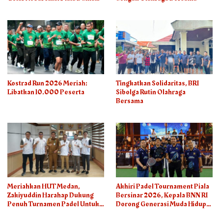
2026
Kostrad Run 2026 Meriah:
Tingkatkan Solidaritas, BRI
Libatkan 10.000 Peserta
Sibolga Rutin Olahraga
Bersama
Meriahkan HUT Medan,
Akhiri Padel Tournament Piala
Zakiyuddin Harahap Dukung
Bersinar 2026, Kepala BNN RI
Penuh Turnamen Padel Untuk
Dorong Generasi Muda Hidup
Semua
Sehat