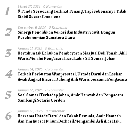
1
Maret 27, 2026
0 Komentar
9 Tanda Seseorang Terlihat Tenang, Tapi Sebenarnya Tidak
Stabil Secara Emosional
2
Desember 9, 2024
0 Komentar
Sinergi Pendidikan Vokasi dan Industri Sawit: Bangun
Perekonomian Sumatera Utara
3
Januari 11, 2025
0 Komentar
Bertahun tak Lakukan Pembayaran Sisa Jual Beli Tanah, Ahli
Waris Melalui Pengacara Irsad Lubis SH Somasi Johan
4
Januari 14, 2025
0 Komentar
Terkait Perbuatan Wanprestasi, Ustadz Darul dan Laskar
Awali Angkat Bicara, Dukung Ahli Waris bersama Pengacara
5
Januari 16, 2025
0 Komentar
Soal Somasi Terhadap Johan, Amir Hamzah dan Pengacara
Sambangi Notaris Gordon
6
Januari 18, 2025
0 Komentar
Bersama Ustadz Darul dan Tokoh Pemuda, Amir Hamzah
dan Tim Kuasa Hukum Berhasil Mengambil Asli Alas Hak
Surat Tanah