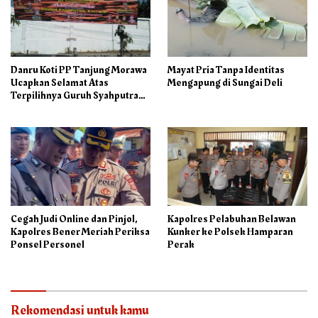
Danru Koti PP Tanjung Morawa
Mayat Pria Tanpa Identitas
Ucapkan Selamat Atas
Mengapung di Sungai Deli
Terpilihnya Guruh Syahputra
Sebagai Ketua PAC PP
Cegah Judi Online dan Pinjol,
Kapolres Pelabuhan Belawan
Kapolres Bener Meriah Periksa
Kunker ke Polsek Hamparan
Ponsel Personel
Perak
Rekomendasi untuk kamu