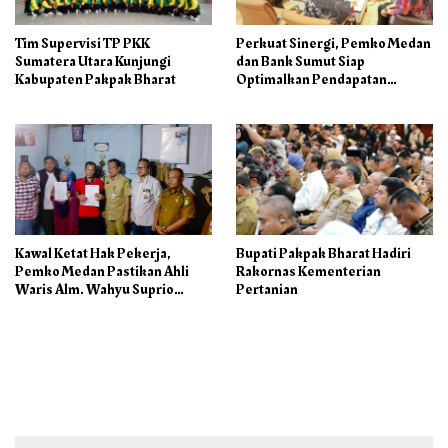
Tim Supervisi TP PKK
Perkuat Sinergi, Pemko Medan
Sumatera Utara Kunjungi
dan Bank Sumut Siap
Kabupaten Pakpak Bharat
Optimalkan Pendapatan
Daerah
Kawal Ketat Hak Pekerja,
Bupati Pakpak Bharat Hadiri
Pemko Medan Pastikan Ahli
Rakornas Kementerian
Waris Alm. Wahyu Suprio
Pertanian
Terima Rp.208 Juta