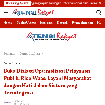
Langsung
Hasil Pengungkapan Jaringan Internasional dan Barak Narkoba
Breaking News
ke
konten
Home
Berita Utama
Nasional
Daerah
Pemerintahan
Huk
Beranda
Pemerintahan
Pemerintahan
Buka Diskusi Optimalisasi Pelayanan
Publik, Rico Waas: Layani Masyarakat
dengan Hati dalam Sistem yang
Terintegrasi
Redaksi
Mei 22, 2025