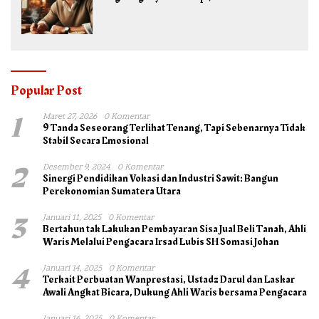
Popular Post
1
Maret 27, 2026
0 Komentar
9 Tanda Seseorang Terlihat Tenang, Tapi Sebenarnya Tidak
Stabil Secara Emosional
2
Desember 9, 2024
0 Komentar
Sinergi Pendidikan Vokasi dan Industri Sawit: Bangun
Perekonomian Sumatera Utara
3
Januari 11, 2025
0 Komentar
Bertahun tak Lakukan Pembayaran Sisa Jual Beli Tanah, Ahli
Waris Melalui Pengacara Irsad Lubis SH Somasi Johan
4
Januari 14, 2025
0 Komentar
Terkait Perbuatan Wanprestasi, Ustadz Darul dan Laskar
Awali Angkat Bicara, Dukung Ahli Waris bersama Pengacara