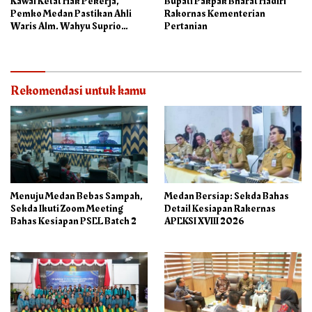
Kawal Ketat Hak Pekerja,
Bupati Pakpak Bharat Hadiri
Pemko Medan Pastikan Ahli
Rakornas Kementerian
Waris Alm. Wahyu Suprio
Pertanian
Terima Rp.208 Juta
Rekomendasi untuk kamu
Menuju Medan Bebas Sampah,
Medan Bersiap: Sekda Bahas
Sekda Ikuti Zoom Meeting
Detail Kesiapan Rakernas
Bahas Kesiapan PSEL Batch 2
APEKSI XVIII 2026