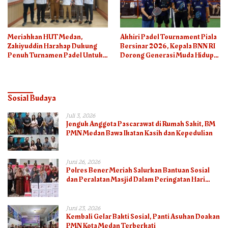
Meriahkan HUT Medan,
Akhiri Padel Tournament Piala
Zakiyuddin Harahap Dukung
Bersinar 2026, Kepala BNN RI
Penuh Turnamen Padel Untuk
Dorong Generasi Muda Hidup
Semua
Sehat
Sosial Budaya
Juli 3, 2026
Jenguk Anggota Pascarawat di Rumah Sakit, BM
PMN Medan Bawa Ikatan Kasih dan Kepedulian
Juni 26, 2026
Polres Bener Meriah Salurkan Bantuan Sosial
dan Peralatan Masjid Dalam Peringatan Hari
Bhayangkara ke-80
Juni 23, 2026
Kembali Gelar Bakti Sosial, Panti Asuhan Doakan
PMN Kota Medan Terberkati