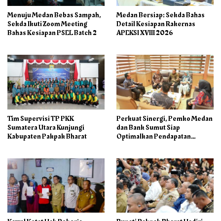
Menuju Medan Bebas Sampah,
Medan Bersiap: Sekda Bahas
Sekda Ikuti Zoom Meeting
Detail Kesiapan Rakernas
Bahas Kesiapan PSEL Batch 2
APEKSI XVIII 2026
Tim Supervisi TP PKK
Perkuat Sinergi, Pemko Medan
Sumatera Utara Kunjungi
dan Bank Sumut Siap
Kabupaten Pakpak Bharat
Optimalkan Pendapatan
Daerah