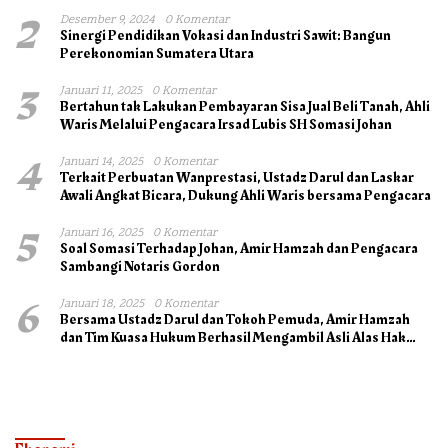
2
Desember 9, 2024
0 Komentar
Sinergi Pendidikan Vokasi dan Industri Sawit: Bangun
Perekonomian Sumatera Utara
3
Januari 11, 2025
0 Komentar
Bertahun tak Lakukan Pembayaran Sisa Jual Beli Tanah, Ahli
Waris Melalui Pengacara Irsad Lubis SH Somasi Johan
4
Januari 14, 2025
0 Komentar
Terkait Perbuatan Wanprestasi, Ustadz Darul dan Laskar
Awali Angkat Bicara, Dukung Ahli Waris bersama Pengacara
5
Januari 16, 2025
0 Komentar
Soal Somasi Terhadap Johan, Amir Hamzah dan Pengacara
Sambangi Notaris Gordon
6
Januari 18, 2025
0 Komentar
Bersama Ustadz Darul dan Tokoh Pemuda, Amir Hamzah
dan Tim Kuasa Hukum Berhasil Mengambil Asli Alas Hak
Surat Tanah