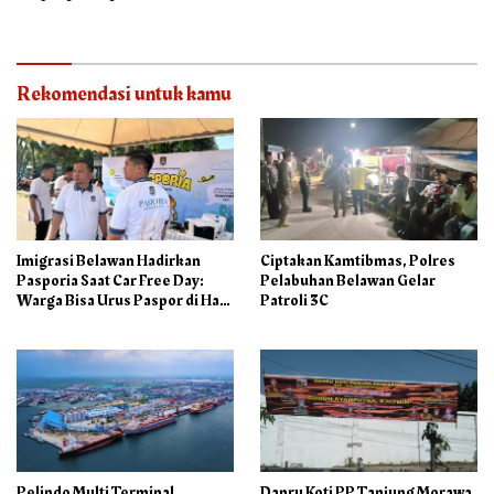
Pertumbuhan Positif pada
Semester I – 2026
Rekomendasi untuk kamu
Imigrasi Belawan Hadirkan
Ciptakan Kamtibmas, Polres
Pasporia Saat Car Free Day:
Pelabuhan Belawan Gelar
Warga Bisa Urus Paspor di Hari
Patroli 3C
Libur
Pelindo Multi Terminal
Danru Koti PP Tanjung Morawa