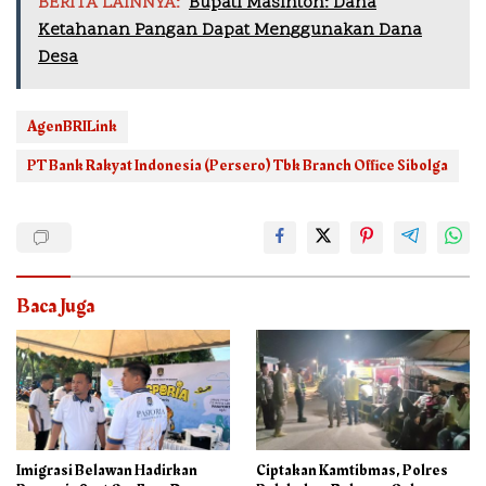
BERITA LAINNYA:
Bupati Masinton: Dana
Ketahanan Pangan Dapat Menggunakan Dana
Desa
AgenBRILink
PT Bank Rakyat Indonesia (Persero) Tbk Branch Office Sibolga
Baca Juga
Imigrasi Belawan Hadirkan
Ciptakan Kamtibmas, Polres