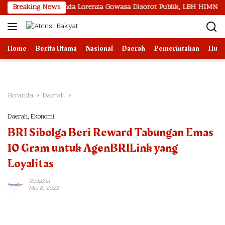
Langsung
snya Winda Lorenza Gowasa Disorot Publik, LBH HIMNI Sumut Desak 
Breaking News
ke
konten
Home
Berita Utama
Nasional
Daerah
Pemerintahan
Huk
Beranda
Daerah
Daerah
,
Ekonomi
BRI Sibolga Beri Reward Tabungan Emas
10 Gram untuk AgenBRILink yang
Loyalitas
Redaksi
Mei 8, 2025