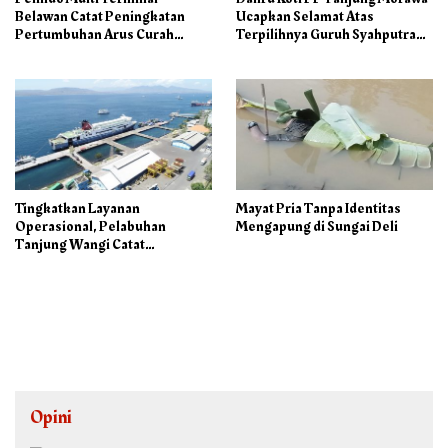
Belawan Catat Peningkatan
Ucapkan Selamat Atas
Pertumbuhan Arus Curah
Terpilihnya Guruh Syahputra
Kering pada Semester I 2026
Sebagai Ketua PAC PP
Tingkatkan Layanan
Mayat Pria Tanpa Identitas
Operasional, Pelabuhan
Mengapung di Sungai Deli
Tanjung Wangi Catat
Pertumbuhan Positif pada
Semester I – 2026
Opini