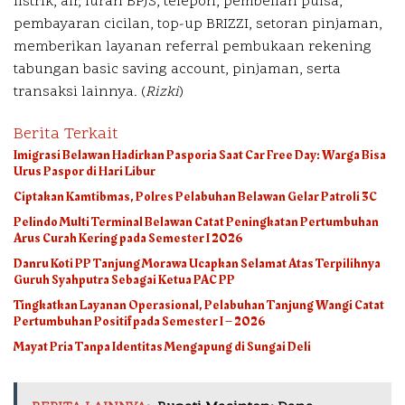
listrik, air, iuran BPJS, telepon, pembelian pulsa,
pembayaran cicilan, top-up BRIZZI, setoran pinjaman,
memberikan layanan referral pembukaan rekening
tabungan basic saving account, pinjaman, serta
transaksi lainnya. (
Rizki
)
Berita Terkait
Imigrasi Belawan Hadirkan Pasporia Saat Car Free Day: Warga Bisa
Urus Paspor di Hari Libur
Ciptakan Kamtibmas, Polres Pelabuhan Belawan Gelar Patroli 3C
Pelindo Multi Terminal Belawan Catat Peningkatan Pertumbuhan
Arus Curah Kering pada Semester I 2026
Danru Koti PP Tanjung Morawa Ucapkan Selamat Atas Terpilihnya
Guruh Syahputra Sebagai Ketua PAC PP
Tingkatkan Layanan Operasional, Pelabuhan Tanjung Wangi Catat
Pertumbuhan Positif pada Semester I – 2026
Mayat Pria Tanpa Identitas Mengapung di Sungai Deli