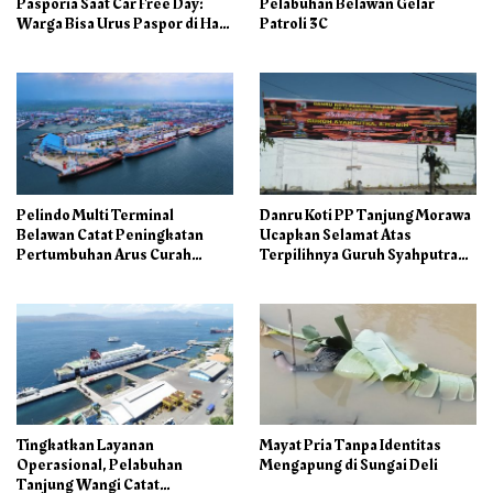
Pasporia Saat Car Free Day:
Pelabuhan Belawan Gelar
Warga Bisa Urus Paspor di Hari
Patroli 3C
Libur
Pelindo Multi Terminal
Danru Koti PP Tanjung Morawa
Belawan Catat Peningkatan
Ucapkan Selamat Atas
Pertumbuhan Arus Curah
Terpilihnya Guruh Syahputra
Kering pada Semester I 2026
Sebagai Ketua PAC PP
Tingkatkan Layanan
Mayat Pria Tanpa Identitas
Operasional, Pelabuhan
Mengapung di Sungai Deli
Tanjung Wangi Catat