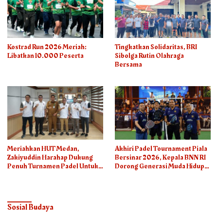
Kostrad Run 2026 Meriah:
Tingkatkan Solidaritas, BRI
Libatkan 10.000 Peserta
Sibolga Rutin Olahraga
Bersama
Meriahkan HUT Medan,
Akhiri Padel Tournament Piala
Zakiyuddin Harahap Dukung
Bersinar 2026, Kepala BNN RI
Penuh Turnamen Padel Untuk
Dorong Generasi Muda Hidup
Semua
Sehat
Sosial Budaya