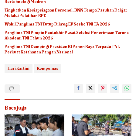
Berteknologi Modren
Tingkatkan Kesiapsiagaan Personel, BNN Tempa Pasukan Dakjar
Melalui Pelatihan RPE
Wakil Panglima TNI Tutup Dikreg LV Sesko TNI TA 2026
Panglima TNI Pimpin Pantukhir Pusat Seleksi Penerimaan Taruna
Akademi TNI Tahun 2026
Panglima TNI Dampingi Presiden RI Panen Raya Terpadu TNI,
Perkuat Ketahanan Pangan Nasional
Hari Kartini
Kompolnas
Baca Juga