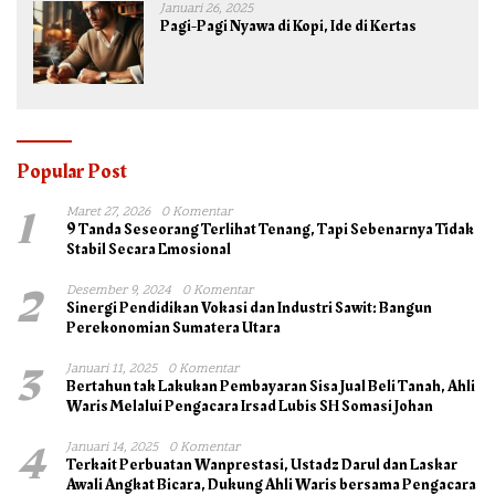
Januari 26, 2025
Pagi-Pagi Nyawa di Kopi, Ide di Kertas
Popular Post
1
Maret 27, 2026
0 Komentar
9 Tanda Seseorang Terlihat Tenang, Tapi Sebenarnya Tidak
Stabil Secara Emosional
2
Desember 9, 2024
0 Komentar
Sinergi Pendidikan Vokasi dan Industri Sawit: Bangun
Perekonomian Sumatera Utara
3
Januari 11, 2025
0 Komentar
Bertahun tak Lakukan Pembayaran Sisa Jual Beli Tanah, Ahli
Waris Melalui Pengacara Irsad Lubis SH Somasi Johan
4
Januari 14, 2025
0 Komentar
Terkait Perbuatan Wanprestasi, Ustadz Darul dan Laskar
Awali Angkat Bicara, Dukung Ahli Waris bersama Pengacara