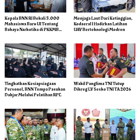
Kepala BNN RI Bekali 5.000
Menjaga Laut Dari Ketinggian,
Mahasiswa Baru UI Tentang
Kodaeral I Hadirkan Latihan
Bahaya Narkotika di PKKMB
UAV Berteknologi Modren
2026
Tingkatkan Kesiapsiagaan
Wakil Panglima TNI Tutup
Personel, BNN Tempa Pasukan
Dikreg LV Sesko TNI TA 2026
Dakjar Melalui Pelatihan RPE