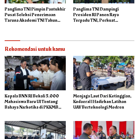
Panglima TNI Pimpin Pantukhir
Panglima TNI Dampingi
Pusat Seleksi Penerimaan
Presiden RI Panen Raya
Taruna Akademi TNI Tahun
Terpadu TNI, Perkuat
2026
Ketahanan Pangan Nasional
Rekomendasi untuk kamu
Kepala BNN RI Bekali 5.000
Menjaga Laut Dari Ketinggian,
Mahasiswa Baru UI Tentang
Kodaeral I Hadirkan Latihan
Bahaya Narkotika di PKKMB
UAV Berteknologi Modren
2026