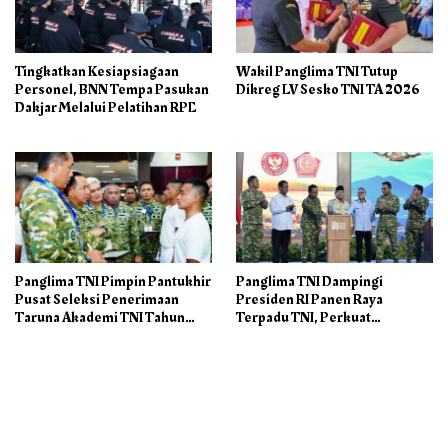
Tingkatkan Kesiapsiagaan
Wakil Panglima TNI Tutup
Personel, BNN Tempa Pasukan
Dikreg LV Sesko TNI TA 2026
Dakjar Melalui Pelatihan RPE
Panglima TNI Pimpin Pantukhir
Panglima TNI Dampingi
Pusat Seleksi Penerimaan
Presiden RI Panen Raya
Taruna Akademi TNI Tahun
Terpadu TNI, Perkuat
2026
Ketahanan Pangan Nasional