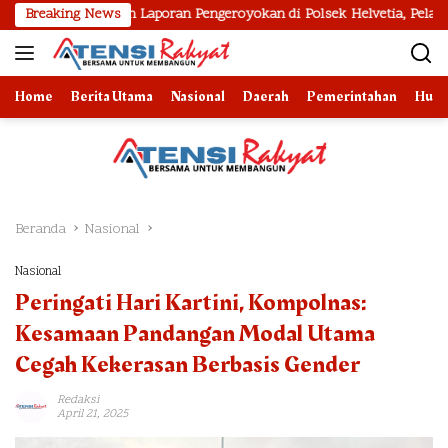
Langsung
2 Bulan Laporan Pengeroyokan di Polsek Helvetia, Pelaku Tidak Ditan
Breaking News
ke
konten
Home
Berita Utama
Nasional
Daerah
Pemerintahan
Huk
Beranda
Nasional
Nasional
Peringati Hari Kartini, Kompolnas:
Kesamaan Pandangan Modal Utama
Cegah Kekerasan Berbasis Gender
Redaksi
April 21, 2025