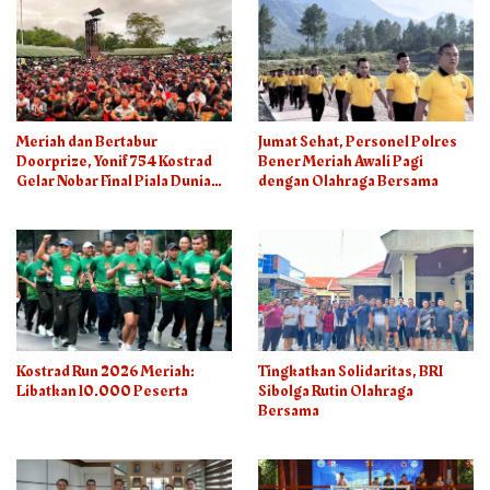
Meriah dan Bertabur
Jumat Sehat, Personel Polres
Doorprize, Yonif 754 Kostrad
Bener Meriah Awali Pagi
Gelar Nobar Final Piala Dunia
dengan Olahraga Bersama
2026
Kostrad Run 2026 Meriah:
Tingkatkan Solidaritas, BRI
Libatkan 10.000 Peserta
Sibolga Rutin Olahraga
Bersama