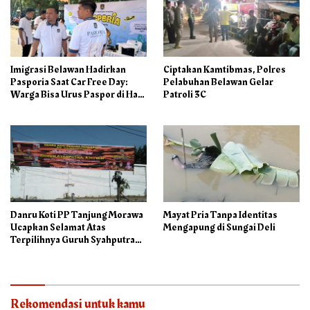
Imigrasi Belawan Hadirkan
Ciptakan Kamtibmas, Polres
Pasporia Saat Car Free Day:
Pelabuhan Belawan Gelar
Warga Bisa Urus Paspor di Hari
Patroli 3C
Libur
Danru Koti PP Tanjung Morawa
Mayat Pria Tanpa Identitas
Ucapkan Selamat Atas
Mengapung di Sungai Deli
Terpilihnya Guruh Syahputra
Sebagai Ketua PAC PP
Rekomendasi untuk kamu