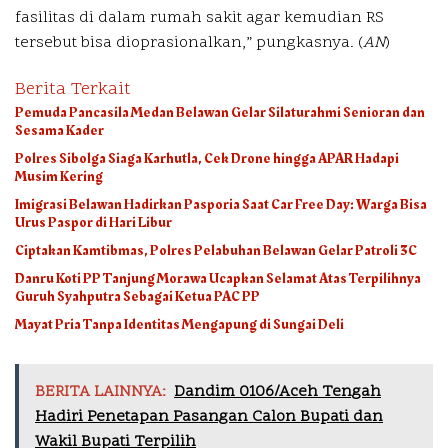
fasilitas di dalam rumah sakit agar kemudian RS
tersebut bisa dioprasionalkan,” pungkasnya. (
AN
)
Berita Terkait
Pemuda Pancasila Medan Belawan Gelar Silaturahmi Senioran dan
Sesama Kader
Polres Sibolga Siaga Karhutla, Cek Drone hingga APAR Hadapi
Musim Kering
Imigrasi Belawan Hadirkan Pasporia Saat Car Free Day: Warga Bisa
Urus Paspor di Hari Libur
Ciptakan Kamtibmas, Polres Pelabuhan Belawan Gelar Patroli 3C
Danru Koti PP Tanjung Morawa Ucapkan Selamat Atas Terpilihnya
Guruh Syahputra Sebagai Ketua PAC PP
Mayat Pria Tanpa Identitas Mengapung di Sungai Deli
BERITA LAINNYA:
Dandim 0106/Aceh Tengah
Hadiri Penetapan Pasangan Calon Bupati dan
Wakil Bupati Terpilih