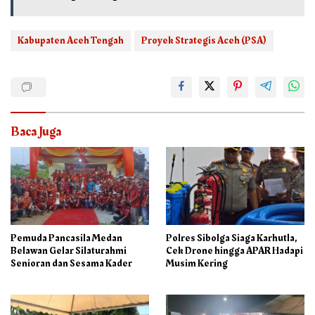
Kabupaten Aceh Tengah
Proyek Strategis Aceh (PSA)
Baca Juga
Pemuda Pancasila Medan
Polres Sibolga Siaga Karhutla,
Belawan Gelar Silaturahmi
Cek Drone hingga APAR Hadapi
Senioran dan Sesama Kader
Musim Kering