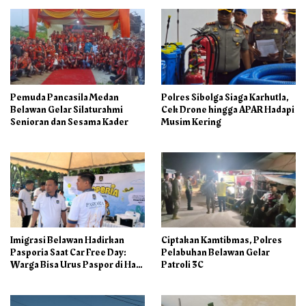
Pemuda Pancasila Medan
Polres Sibolga Siaga Karhutla,
Belawan Gelar Silaturahmi
Cek Drone hingga APAR Hadapi
Senioran dan Sesama Kader
Musim Kering
Imigrasi Belawan Hadirkan
Ciptakan Kamtibmas, Polres
Pasporia Saat Car Free Day:
Pelabuhan Belawan Gelar
Warga Bisa Urus Paspor di Hari
Patroli 3C
Libur