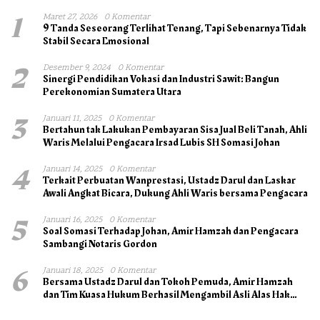
1
Maret 27, 2026
0 Komentar
9 Tanda Seseorang Terlihat Tenang, Tapi Sebenarnya Tidak
Stabil Secara Emosional
2
Desember 9, 2024
0 Komentar
Sinergi Pendidikan Vokasi dan Industri Sawit: Bangun
Perekonomian Sumatera Utara
3
Januari 11, 2025
0 Komentar
Bertahun tak Lakukan Pembayaran Sisa Jual Beli Tanah, Ahli
Waris Melalui Pengacara Irsad Lubis SH Somasi Johan
4
Januari 14, 2025
0 Komentar
Terkait Perbuatan Wanprestasi, Ustadz Darul dan Laskar
Awali Angkat Bicara, Dukung Ahli Waris bersama Pengacara
5
Januari 16, 2025
0 Komentar
Soal Somasi Terhadap Johan, Amir Hamzah dan Pengacara
Sambangi Notaris Gordon
6
Januari 18, 2025
0 Komentar
Bersama Ustadz Darul dan Tokoh Pemuda, Amir Hamzah
dan Tim Kuasa Hukum Berhasil Mengambil Asli Alas Hak
Surat Tanah