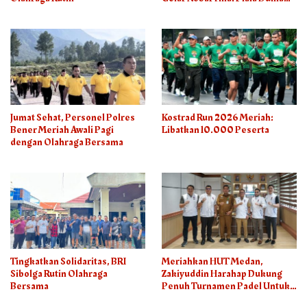
2026
Jumat Sehat, Personel Polres
Kostrad Run 2026 Meriah:
Bener Meriah Awali Pagi
Libatkan 10.000 Peserta
dengan Olahraga Bersama
Tingkatkan Solidaritas, BRI
Meriahkan HUT Medan,
Sibolga Rutin Olahraga
Zakiyuddin Harahap Dukung
Bersama
Penuh Turnamen Padel Untuk
Semua