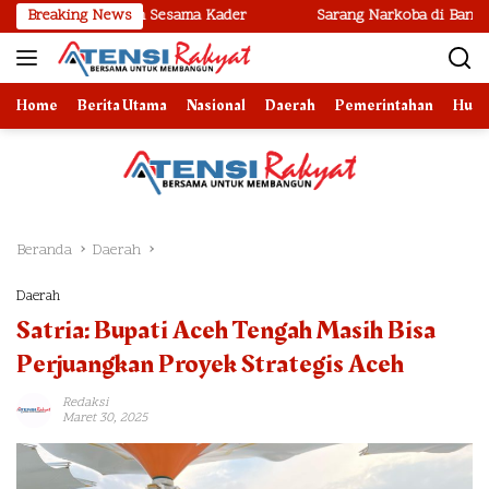
Langsung
ioran dan Sesama Kader
Breaking News
Sarang Narkoba di Bantaran Rel Kere
ke
konten
Home
Berita Utama
Nasional
Daerah
Pemerintahan
Huk
Beranda
Daerah
Daerah
Satria: Bupati Aceh Tengah Masih Bisa
Perjuangkan Proyek Strategis Aceh
Redaksi
Maret 30, 2025