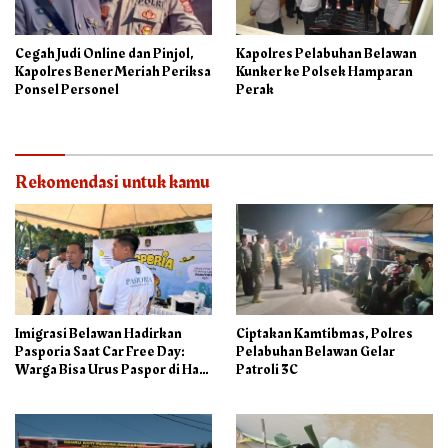
Cegah Judi Online dan Pinjol,
Kapolres Pelabuhan Belawan
Kapolres Bener Meriah Periksa
Kunker ke Polsek Hamparan
Ponsel Personel
Perak
Rekomendasi untuk kamu
Imigrasi Belawan Hadirkan
Ciptakan Kamtibmas, Polres
Pasporia Saat Car Free Day:
Pelabuhan Belawan Gelar
Warga Bisa Urus Paspor di Hari
Patroli 3C
Libur