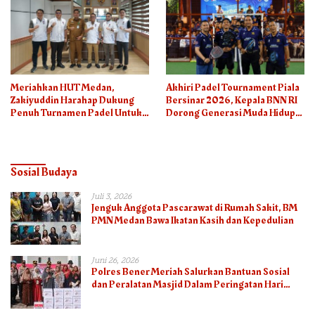
Meriahkan HUT Medan,
Akhiri Padel Tournament Piala
Zakiyuddin Harahap Dukung
Bersinar 2026, Kepala BNN RI
Penuh Turnamen Padel Untuk
Dorong Generasi Muda Hidup
Semua
Sehat
Sosial Budaya
Juli 3, 2026
Jenguk Anggota Pascarawat di Rumah Sakit, BM
PMN Medan Bawa Ikatan Kasih dan Kepedulian
Juni 26, 2026
Polres Bener Meriah Salurkan Bantuan Sosial
dan Peralatan Masjid Dalam Peringatan Hari
Bhayangkara ke-80