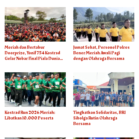
Meriah dan Bertabur
Jumat Sehat, Personel Polres
Doorprize, Yonif 754 Kostrad
Bener Meriah Awali Pagi
Gelar Nobar Final Piala Dunia
dengan Olahraga Bersama
2026
Kostrad Run 2026 Meriah:
Tingkatkan Solidaritas, BRI
Libatkan 10.000 Peserta
Sibolga Rutin Olahraga
Bersama