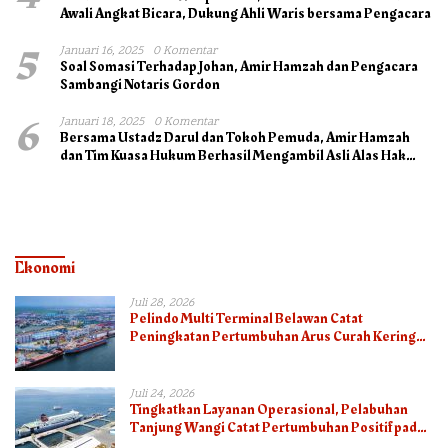
Awali Angkat Bicara, Dukung Ahli Waris bersama Pengacara
5
Januari 16, 2025
0 Komentar
Soal Somasi Terhadap Johan, Amir Hamzah dan Pengacara
Sambangi Notaris Gordon
6
Januari 18, 2025
0 Komentar
Bersama Ustadz Darul dan Tokoh Pemuda, Amir Hamzah
dan Tim Kuasa Hukum Berhasil Mengambil Asli Alas Hak
Surat Tanah
Ekonomi
Juli 28, 2026
Pelindo Multi Terminal Belawan Catat
Peningkatan Pertumbuhan Arus Curah Kering
pada Semester I 2026
Juli 24, 2026
Tingkatkan Layanan Operasional, Pelabuhan
Tanjung Wangi Catat Pertumbuhan Positif pada
Semester I – 2026