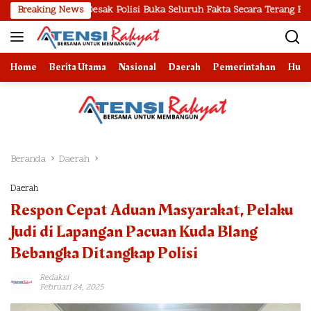
Langsung
ut Desak Polisi Buka Seluruh Fakta Secara Terang Benderang
Breaking News
ke
konten
Home
Berita Utama
Nasional
Daerah
Pemerintahan
Huk
Beranda
Daerah
Daerah
Respon Cepat Aduan Masyarakat, Pelaku
Judi di Lapangan Pacuan Kuda Blang
Bebangka Ditangkap Polisi
Redaksi
Februari 24, 2025