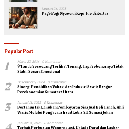
Januari 26, 2025
Pagi-Pagi Nyawa di Kopi, Ide di Kertas
Popular Post
1
Maret 27, 2026
0 Komentar
9 Tanda Seseorang Terlihat Tenang, Tapi Sebenarnya Tidak
Stabil Secara Emosional
2
Desember 9, 2024
0 Komentar
Sinergi Pendidikan Vokasi dan Industri Sawit: Bangun
Perekonomian Sumatera Utara
3
Januari 11, 2025
0 Komentar
Bertahun tak Lakukan Pembayaran Sisa Jual Beli Tanah, Ahli
Waris Melalui Pengacara Irsad Lubis SH Somasi Johan
4
Januari 14, 2025
0 Komentar
Terkait Perbuatan Wanprestasi, Ustadz Darul dan Laskar