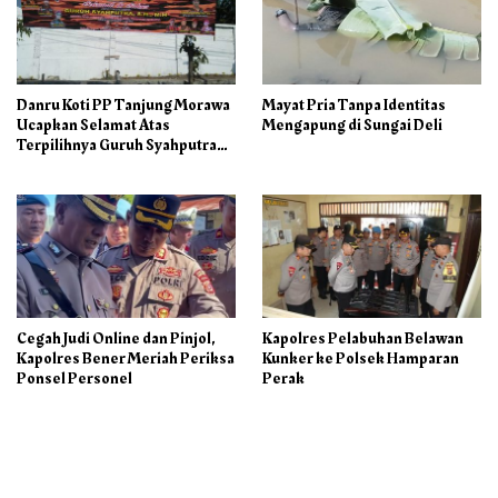
Danru Koti PP Tanjung Morawa
Mayat Pria Tanpa Identitas
Ucapkan Selamat Atas
Mengapung di Sungai Deli
Terpilihnya Guruh Syahputra
Sebagai Ketua PAC PP
Cegah Judi Online dan Pinjol,
Kapolres Pelabuhan Belawan
Kapolres Bener Meriah Periksa
Kunker ke Polsek Hamparan
Ponsel Personel
Perak