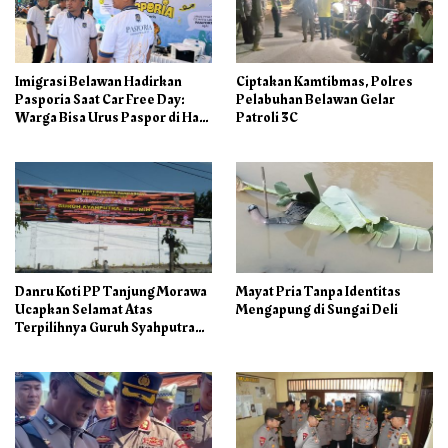
Imigrasi Belawan Hadirkan
Ciptakan Kamtibmas, Polres
Pasporia Saat Car Free Day:
Pelabuhan Belawan Gelar
Warga Bisa Urus Paspor di Hari
Patroli 3C
Libur
Danru Koti PP Tanjung Morawa
Mayat Pria Tanpa Identitas
Ucapkan Selamat Atas
Mengapung di Sungai Deli
Terpilihnya Guruh Syahputra
Sebagai Ketua PAC PP