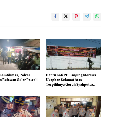
 Kamtibmas, Polres
Danru Koti PP Tanjung Morawa
 Belawan Gelar Patroli
Ucapkan Selamat Atas
Terpilihnya Guruh Syahputra
Sebagai Ketua PAC PP