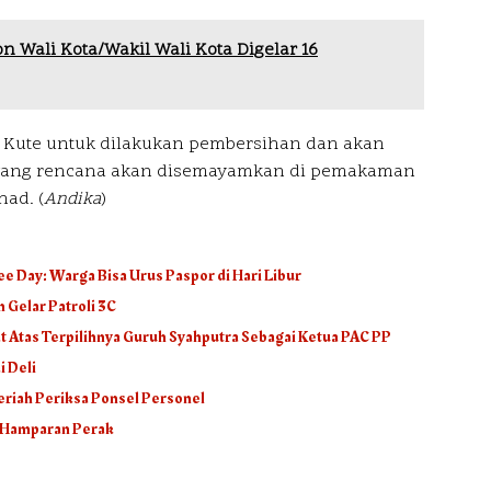
n Wali Kota/Wakil Wali Kota Digelar 16
 Kute untuk dilakukan pembersihan dan akan
 yang rencana akan disemayamkan di pemakaman
ad. (
Andika
)
ee Day: Warga Bisa Urus Paspor di Hari Libur
 Gelar Patroli 3C
 Atas Terpilihnya Guruh Syahputra Sebagai Ketua PAC PP
i Deli
Meriah Periksa Ponsel Personel
k Hamparan Perak