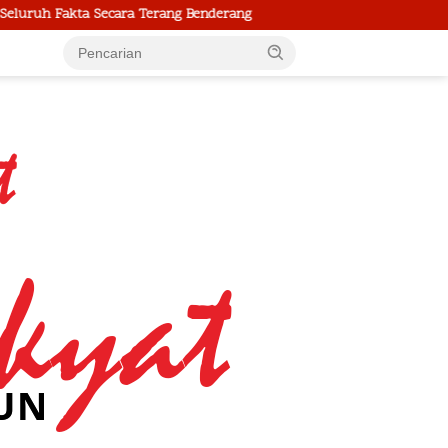
ng Benderang
Polrestabes Medan Musnahkan Puluhan Kilo Na