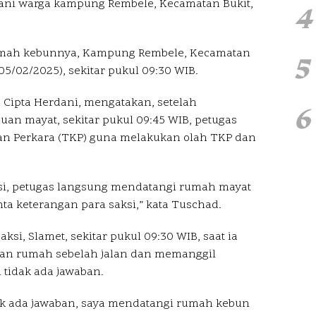
etani warga kampung Rembele, Kecamatan Bukit,
4
rumah kebunnya, Kampung Rembele, Kecamatan
5
05/02/2025), sekitar pukul 09:30 WIB.
Cipta Herdani, mengatakan, setelah
6
an mayat, sekitar pukul 09:45 WIB, petugas
an Perkara (TKP) guna melakukan olah TKP dan
si, petugas langsung mendatangi rumah mayat
a keterangan para saksi,” kata Tuschad.
si, Slamet, sekitar pukul 09:30 WIB, saat ia
pan rumah sebelah jalan dan memanggil
tidak ada jawaban.
idak ada jawaban, saya mendatangi rumah kebun