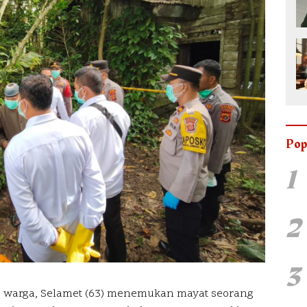
Pop
1
2
3
 warga, Selamet (63) menemukan mayat seorang