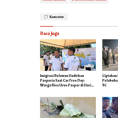
Komentar
Baca Juga
Imigrasi Belawan Hadirkan
Ciptakan
Pasporia Saat Car Free Day:
Pelabuhan
Warga Bisa Urus Paspor di Hari
3C
Libur