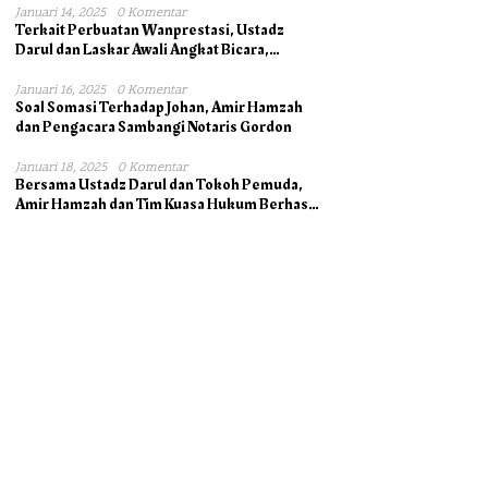
Januari 14, 2025
0 Komentar
Terkait Perbuatan Wanprestasi, Ustadz
Darul dan Laskar Awali Angkat Bicara,
Dukung Ahli Waris bersama Pengacara
Januari 16, 2025
0 Komentar
Soal Somasi Terhadap Johan, Amir Hamzah
dan Pengacara Sambangi Notaris Gordon
Januari 18, 2025
0 Komentar
Bersama Ustadz Darul dan Tokoh Pemuda,
Amir Hamzah dan Tim Kuasa Hukum Berhasil
Mengambil Asli Alas Hak Surat Tanah