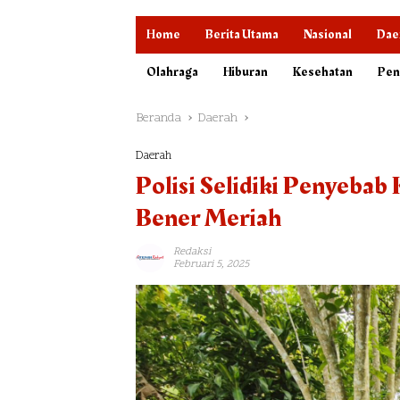
Home
Berita Utama
Nasional
Dae
Olahraga
Hiburan
Kesehatan
Pen
Beranda
Daerah
Daerah
Polisi Selidiki Penyebab 
Bener Meriah
Redaksi
Februari 5, 2025