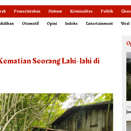
rah
Pemerintahan
Hukum
Kriminalitas
Politik
Ekon
didikan
Otomotif
Opini
Indeks
Entertainment
Viral
O
Kematian Seorang Laki-laki di
De
Je