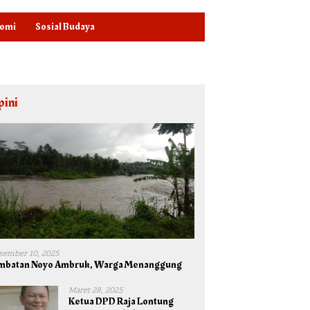
omi
Sosial Budaya
pini
sember 10, 2025
mbatan Noyo Ambruk, Warga Menanggung
Maret 28, 2025
Ketua DPD Raja Lontung