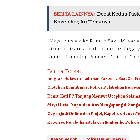
BERITA LAINNYA:
Debat Kedua Paslo
November, Ini Temanya
“Mayat dibawa ke Rumah Sakit Muyang
dikembalikan kepada pihak keluarga
umum Kampung Rembele,” tutup Tusch
Berita Terkait
Imigrasi Belawan Hadirkan Pasporia Saat Car Fr
Ciptakan Kamtibmas, Polres Pelabuhan Belawan
Danru Koti PP Tanjung Morawa Ucapkan Selamat
Mayat Pria Tanpa Identitas Mengapung di Sunga
Cegah Judi Online dan Pinjol, Kapolres Bener 
Kapolres Pelabuhan Belawan Kunker ke Polse
Bener meriah
Polres Bener Meriah