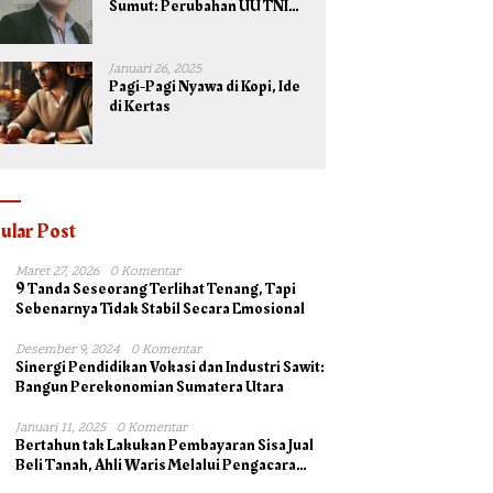
Sumut: Perubahan UU TNI
Maksimalkan Potensi yang
Dimiliki TNI untuk
Kepentingan Negara dan
Januari 26, 2025
Bangsa
Pagi-Pagi Nyawa di Kopi, Ide
di Kertas
ular Post
Maret 27, 2026
0 Komentar
9 Tanda Seseorang Terlihat Tenang, Tapi
Sebenarnya Tidak Stabil Secara Emosional
Desember 9, 2024
0 Komentar
Sinergi Pendidikan Vokasi dan Industri Sawit:
Bangun Perekonomian Sumatera Utara
Januari 11, 2025
0 Komentar
Bertahun tak Lakukan Pembayaran Sisa Jual
Beli Tanah, Ahli Waris Melalui Pengacara
Irsad Lubis SH Somasi Johan