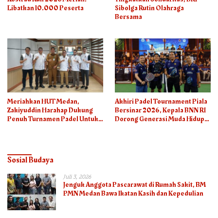
Libatkan 10.000 Peserta
Sibolga Rutin Olahraga
Bersama
Meriahkan HUT Medan,
Akhiri Padel Tournament Piala
Zakiyuddin Harahap Dukung
Bersinar 2026, Kepala BNN RI
Penuh Turnamen Padel Untuk
Dorong Generasi Muda Hidup
Semua
Sehat
Sosial Budaya
Juli 3, 2026
Jenguk Anggota Pascarawat di Rumah Sakit, BM
PMN Medan Bawa Ikatan Kasih dan Kepedulian