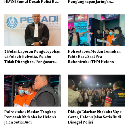
HIMNI Sumut Desak Polisi Buka
Pengungkapan Jaringan
Seluruh Fakta Secara Terang
Internasional dan Barak
Benderang
Narkoba
2 Bulan Laporan Pengeroyokan
Polrestabes Medan Temukan
di Polsek Helvetia, Pelaku
Fakta Baru Saat Pra
Tidak Ditangkap, Pengacara
Rekontruksi THM Helen’s
Korban: Penyidik Lamban
Menangani Perkara
Polrestabes Medan Tangkap
Diduga Edarkan Narkoba Vape
Pemasok Narkoba ke Helen’s
Getar, Helen’s Jalan Setia Budi
Jalan Setia Budi
Disegel Polisi