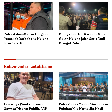
Polrestabes Medan Tangkap
Diduga Edarkan Narkoba Vape
Pemasok Narkoba ke Helen’s
Getar, Helen’s Jalan Setia Budi
Jalan Setia Budi
Disegel Polisi
Rekomendasi untuk kamu
Tewasnya Winda Lorenza
Polrestabes Medan Musnahkan
Gowasa Disorot Publik, LBH
Puluhan Kilo Narkotika Hasil