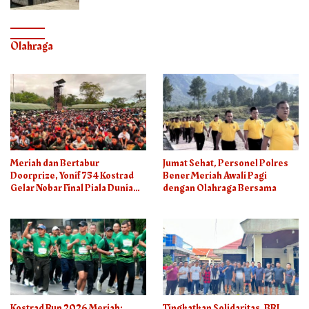
Olahraga
Meriah dan Bertabur
Jumat Sehat, Personel Polres
Doorprize, Yonif 754 Kostrad
Bener Meriah Awali Pagi
Gelar Nobar Final Piala Dunia
dengan Olahraga Bersama
2026
Kostrad Run 2026 Meriah:
Tingkatkan Solidaritas, BRI