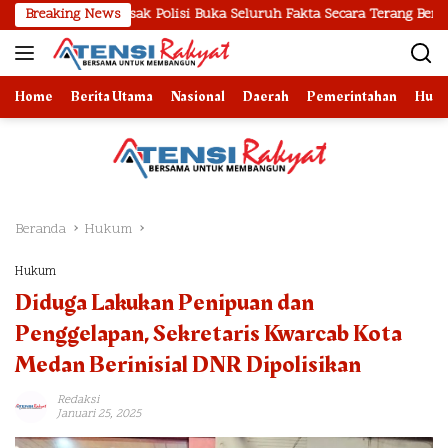
Langsung
Desak Polisi Buka Seluruh Fakta Secara Terang Benderang
Breaking News
ke
konten
Home
Berita Utama
Nasional
Daerah
Pemerintahan
Huk
Beranda
Hukum
Hukum
Diduga Lakukan Penipuan dan
Penggelapan, Sekretaris Kwarcab Kota
Medan Berinisial DNR Dipolisikan
Redaksi
Januari 25, 2025