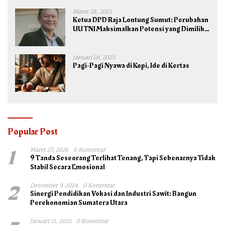
Maret 28, 2025
Ketua DPD Raja Lontung Sumut: Perubahan
UU TNI Maksimalkan Potensi yang Dimiliki
TNI untuk Kepentingan Negara dan Bangsa
Januari 26, 2025
Pagi-Pagi Nyawa di Kopi, Ide di Kertas
Popular Post
1
Maret 27, 2026
0 Komentar
9 Tanda Seseorang Terlihat Tenang, Tapi Sebenarnya Tidak
Stabil Secara Emosional
2
Desember 9, 2024
0 Komentar
Sinergi Pendidikan Vokasi dan Industri Sawit: Bangun
Perekonomian Sumatera Utara
Januari 11, 2025
0 Komentar