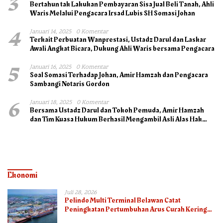
3
Bertahun tak Lakukan Pembayaran Sisa Jual Beli Tanah, Ahli
Waris Melalui Pengacara Irsad Lubis SH Somasi Johan
4
Januari 14, 2025
0 Komentar
Terkait Perbuatan Wanprestasi, Ustadz Darul dan Laskar
Awali Angkat Bicara, Dukung Ahli Waris bersama Pengacara
5
Januari 16, 2025
0 Komentar
Soal Somasi Terhadap Johan, Amir Hamzah dan Pengacara
Sambangi Notaris Gordon
6
Januari 18, 2025
0 Komentar
Bersama Ustadz Darul dan Tokoh Pemuda, Amir Hamzah
dan Tim Kuasa Hukum Berhasil Mengambil Asli Alas Hak
Surat Tanah
Ekonomi
Juli 28, 2026
Pelindo Multi Terminal Belawan Catat
Peningkatan Pertumbuhan Arus Curah Kering
pada Semester I 2026