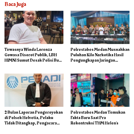
Baca Juga
Tewasnya Winda Lorenza
Polrestabes Medan Musnahkan
Gowasa Disorot Publik, LBH
Puluhan Kilo Narkotika Hasil
HIMNI Sumut Desak Polisi Buka
Pengungkapan Jaringan
Seluruh Fakta Secara Terang
Internasional dan Barak
Benderang
Narkoba
2 Bulan Laporan Pengeroyokan
Polrestabes Medan Temukan
di Polsek Helvetia, Pelaku
Fakta Baru Saat Pra
Tidak Ditangkap, Pengacara
Rekontruksi THM Helen’s
Korban: Penyidik Lamban
Menangani Perkara