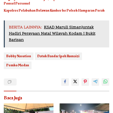
Ponsel Personel
Kapolres Pelabuhan Belawan Kunker ke Polsek Hamparan Perak
BERITA LAINNYA:
KSAD Maruli Simanjuntak
Hadiri Perayaan Natal Wilayah Kodam I Bukit
Barisan
Bobby Nasution
Datuk Bandar Ipoh Rumaizi
Pemko Medan
Baca Juga