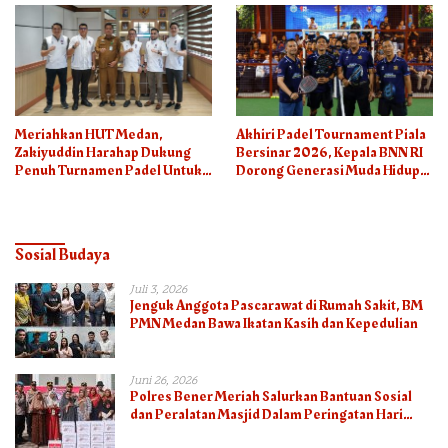
Meriahkan HUT Medan,
Akhiri Padel Tournament Piala
Zakiyuddin Harahap Dukung
Bersinar 2026, Kepala BNN RI
Penuh Turnamen Padel Untuk
Dorong Generasi Muda Hidup
Semua
Sehat
Sosial Budaya
Juli 3, 2026
Jenguk Anggota Pascarawat di Rumah Sakit, BM
PMN Medan Bawa Ikatan Kasih dan Kepedulian
Juni 26, 2026
Polres Bener Meriah Salurkan Bantuan Sosial
dan Peralatan Masjid Dalam Peringatan Hari
Bhayangkara ke-80