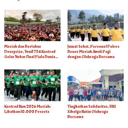
Meriah dan Bertabur
Jumat Sehat, Personel Polres
Doorprize, Yonif 754 Kostrad
Bener Meriah Awali Pagi
Gelar Nobar Final Piala Dunia
dengan Olahraga Bersama
2026
Kostrad Run 2026 Meriah:
Tingkatkan Solidaritas, BRI
Libatkan 10.000 Peserta
Sibolga Rutin Olahraga
Bersama