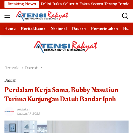
Langsung
esak Polisi Buka Seluruh Fakta Secara Terang Benderang
Breaking News
P
ke
konten
Home
Berita Utama
Nasional
Daerah
Pemerintahan
Huk
Beranda
Daerah
Daerah
Perdalam Kerja Sama, Bobby Nasution
Terima Kunjungan Datuk Bandar Ipoh
Redaksi
Januari 9, 2025