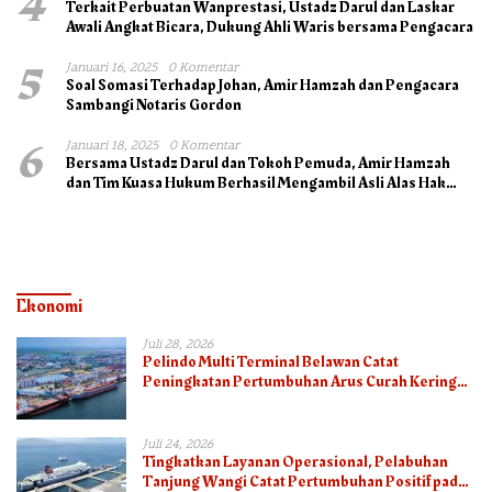
4
Terkait Perbuatan Wanprestasi, Ustadz Darul dan Laskar
Awali Angkat Bicara, Dukung Ahli Waris bersama Pengacara
5
Januari 16, 2025
0 Komentar
Soal Somasi Terhadap Johan, Amir Hamzah dan Pengacara
Sambangi Notaris Gordon
6
Januari 18, 2025
0 Komentar
Bersama Ustadz Darul dan Tokoh Pemuda, Amir Hamzah
dan Tim Kuasa Hukum Berhasil Mengambil Asli Alas Hak
Surat Tanah
Ekonomi
Juli 28, 2026
Pelindo Multi Terminal Belawan Catat
Peningkatan Pertumbuhan Arus Curah Kering
pada Semester I 2026
Juli 24, 2026
Tingkatkan Layanan Operasional, Pelabuhan
Tanjung Wangi Catat Pertumbuhan Positif pada