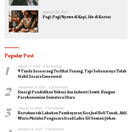
TNI untuk Kepentingan Negara dan Bangsa
Januari 26, 2025
Pagi-Pagi Nyawa di Kopi, Ide di Kertas
Popular Post
1
Maret 27, 2026
0 Komentar
9 Tanda Seseorang Terlihat Tenang, Tapi Sebenarnya Tidak
Stabil Secara Emosional
2
Desember 9, 2024
0 Komentar
Sinergi Pendidikan Vokasi dan Industri Sawit: Bangun
Perekonomian Sumatera Utara
3
Januari 11, 2025
0 Komentar
Bertahun tak Lakukan Pembayaran Sisa Jual Beli Tanah, Ahli
Waris Melalui Pengacara Irsad Lubis SH Somasi Johan
Januari 14, 2025
0 Komentar