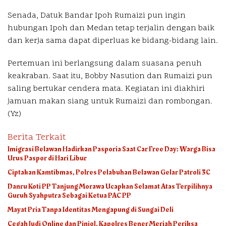
Senada, Datuk Bandar Ipoh Rumaizi pun ingin
hubungan Ipoh dan Medan tetap terjalin dengan baik
dan kerja sama dapat diperluas ke bidang-bidang lain.
Pertemuan ini berlangsung dalam suasana penuh
keakraban. Saat itu, Bobby Nasution dan Rumaizi pun
saling bertukar cendera mata. Kegiatan ini diakhiri
jamuan makan siang untuk Rumaizi dan rombongan.
(
Yz
)
Berita Terkait
Imigrasi Belawan Hadirkan Pasporia Saat Car Free Day: Warga Bisa
Urus Paspor di Hari Libur
Ciptakan Kamtibmas, Polres Pelabuhan Belawan Gelar Patroli 3C
Danru Koti PP Tanjung Morawa Ucapkan Selamat Atas Terpilihnya
Guruh Syahputra Sebagai Ketua PAC PP
Mayat Pria Tanpa Identitas Mengapung di Sungai Deli
Cegah Judi Online dan Pinjol, Kapolres Bener Meriah Periksa