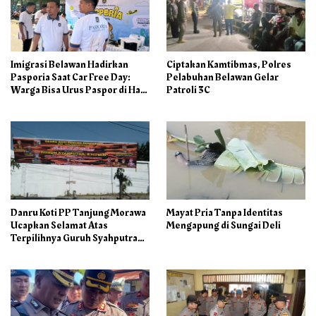
Imigrasi Belawan Hadirkan
Ciptakan Kamtibmas, Polres
Pasporia Saat Car Free Day:
Pelabuhan Belawan Gelar
Warga Bisa Urus Paspor di Hari
Patroli 3C
Libur
Danru Koti PP Tanjung Morawa
Mayat Pria Tanpa Identitas
Ucapkan Selamat Atas
Mengapung di Sungai Deli
Terpilihnya Guruh Syahputra
Sebagai Ketua PAC PP