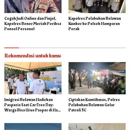
Cegah Judi Online dan Pinjol,
Kapolres Pelabuhan Belawan
Kapolres Bener Meriah Periksa
Kunker ke Polsek Hamparan
Ponsel Personel
Perak
Rekomendasi untuk kamu
Imigrasi Belawan Hadirkan
Ciptakan Kamtibmas, Polres
Pasporia Saat Car Free Day:
Pelabuhan Belawan Gelar
Warga Bisa Urus Paspor di Hari
Patroli 3C
Libur