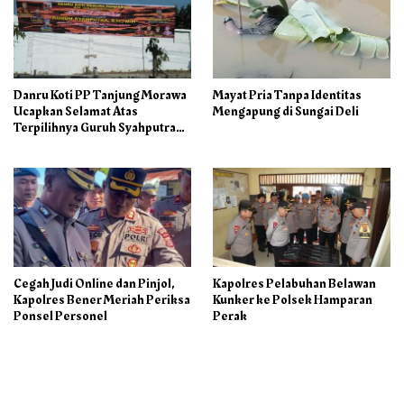
Danru Koti PP Tanjung Morawa
Mayat Pria Tanpa Identitas
Ucapkan Selamat Atas
Mengapung di Sungai Deli
Terpilihnya Guruh Syahputra
Sebagai Ketua PAC PP
Cegah Judi Online dan Pinjol,
Kapolres Pelabuhan Belawan
Kapolres Bener Meriah Periksa
Kunker ke Polsek Hamparan
Ponsel Personel
Perak