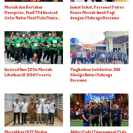
Meriah dan Bertabur
Jumat Sehat, Personel Polres
Doorprize, Yonif 754 Kostrad
Bener Meriah Awali Pagi
Gelar Nobar Final Piala Dunia
dengan Olahraga Bersama
2026
Kostrad Run 2026 Meriah:
Tingkatkan Solidaritas, BRI
Libatkan 10.000 Peserta
Sibolga Rutin Olahraga
Bersama
Meriahkan HUT Medan,
Akhiri Padel Tournament Piala