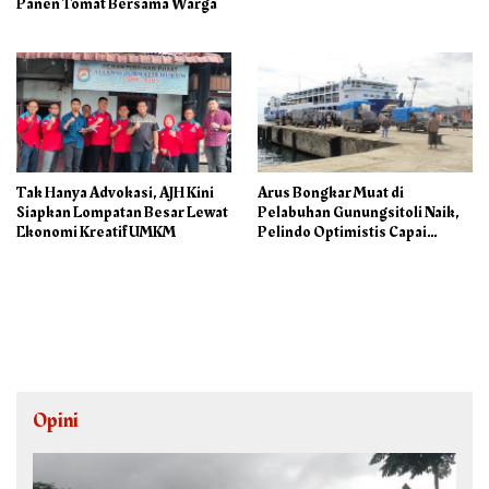
Panen Tomat Bersama Warga
Tak Hanya Advokasi, AJH Kini
Arus Bongkar Muat di
Siapkan Lompatan Besar Lewat
Pelabuhan Gunungsitoli Naik,
Ekonomi Kreatif UMKM
Pelindo Optimistis Capai
75.000 Ton/M3
Opini