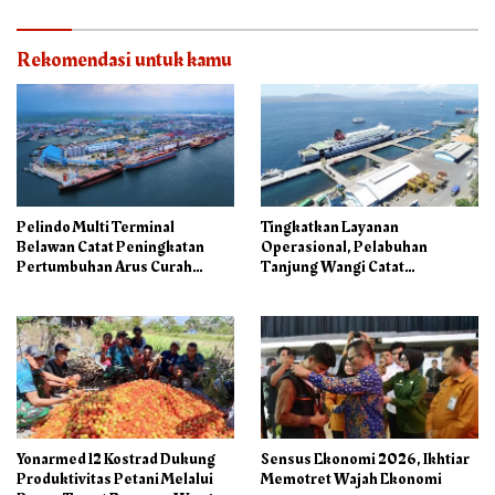
Rekomendasi untuk kamu
Pelindo Multi Terminal
Tingkatkan Layanan
Belawan Catat Peningkatan
Operasional, Pelabuhan
Pertumbuhan Arus Curah
Tanjung Wangi Catat
Kering pada Semester I 2026
Pertumbuhan Positif pada
Semester I – 2026
Yonarmed 12 Kostrad Dukung
Sensus Ekonomi 2026, Ikhtiar
Produktivitas Petani Melalui
Memotret Wajah Ekonomi