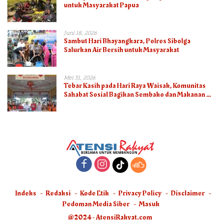
untuk Masyarakat Papua
Juni 18, 2026
Sambut Hari Bhayangkara, Polres Sibolga
Salurkan Air Bersih untuk Masyarakat
Mei 31, 2026
Tebar Kasih pada Hari Raya Waisak, Komunitas
Sahabat Sosial Bagikan Sembako dan Makanan di
Panti Jompo Hisosu
Indeks
Redaksi
Kode Etik
Privacy Policy
Disclaimer
Pedoman Media Siber
Masuk
@2024 - AtensiRakyat.com