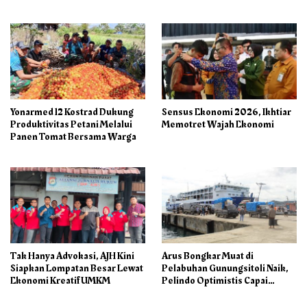
Kering pada Semester I 2026
Pertumbuhan Positif pada
Semester I – 2026
Yonarmed 12 Kostrad Dukung
Sensus Ekonomi 2026, Ikhtiar
Produktivitas Petani Melalui
Memotret Wajah Ekonomi
Panen Tomat Bersama Warga
Tak Hanya Advokasi, AJH Kini
Arus Bongkar Muat di
Siapkan Lompatan Besar Lewat
Pelabuhan Gunungsitoli Naik,
Ekonomi Kreatif UMKM
Pelindo Optimistis Capai
75.000 Ton/M3