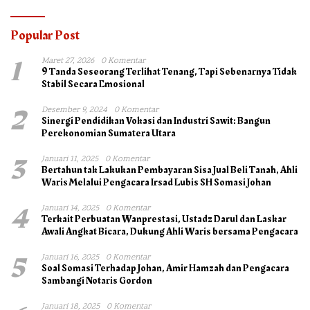
Popular Post
1
Maret 27, 2026
0 Komentar
9 Tanda Seseorang Terlihat Tenang, Tapi Sebenarnya Tidak
Stabil Secara Emosional
2
Desember 9, 2024
0 Komentar
Sinergi Pendidikan Vokasi dan Industri Sawit: Bangun
Perekonomian Sumatera Utara
3
Januari 11, 2025
0 Komentar
Bertahun tak Lakukan Pembayaran Sisa Jual Beli Tanah, Ahli
Waris Melalui Pengacara Irsad Lubis SH Somasi Johan
4
Januari 14, 2025
0 Komentar
Terkait Perbuatan Wanprestasi, Ustadz Darul dan Laskar
Awali Angkat Bicara, Dukung Ahli Waris bersama Pengacara
5
Januari 16, 2025
0 Komentar
Soal Somasi Terhadap Johan, Amir Hamzah dan Pengacara
Sambangi Notaris Gordon
Januari 18, 2025
0 Komentar