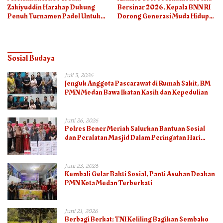
Zakiyuddin Harahap Dukung
Bersinar 2026, Kepala BNN RI
Penuh Turnamen Padel Untuk
Dorong Generasi Muda Hidup
Semua
Sehat
Sosial Budaya
Juli 3, 2026
Jenguk Anggota Pascarawat di Rumah Sakit, BM
PMN Medan Bawa Ikatan Kasih dan Kepedulian
Juni 26, 2026
Polres Bener Meriah Salurkan Bantuan Sosial
dan Peralatan Masjid Dalam Peringatan Hari
Bhayangkara ke-80
Juni 23, 2026
Kembali Gelar Bakti Sosial, Panti Asuhan Doakan
PMN Kota Medan Terberkati
Juni 21, 2026
Berbagi Berkat: TNI Keliling Bagikan Sembako